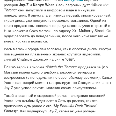
рэперов
Jay-Z
и
Kanye West
. Свой пафоный дуэт
"Watch the
Throne"
они выпустили в цифровом виде в минувший
понедельник, 8 августа; а в пятницу первый, лимитированный,
тираж диска уже поступил в несколько магазинов. Одной из
точек продаж стал специально ради такого случая открытый в
Нью-йоркском Сохо магазин по адресу 201 Mulberry Street. Он
будет работать до понедельника, после чего исчезнет так же
внезапно, как и появился.
Весь магазин оформлен золотом, как и обложка диска. Внутри
помещения на плазменных экранах крутится видеоклип,
снятый Спайком Джонсом на сингл
“Otis”
.
Deluxe-версия альбома
"Watch the Throne"
продается за $15.
Магазин имени одного альбома закроется вечером в
воскресенье (в понедельник по европейскому времени). Канье
Уэст в настоящий момент гастролирует по Скандинавии, а вот
Jay-Z уже успел почтить магазин своим присутствием.
Такой внезапный и скоростной релиз - следствие опасений
Уэста, что альбом будет слит в Сеть до релиза, как это
произошло чуть ранее с его
"My Beautiful Dark Twisted
Fantasy"
. Как подчеркнул Jay-Z, своей акцией рэперы