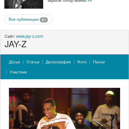
зарыли топор войны
»»
Все публикации
51
Сайт:
www.jay-z.com
JAY-Z
Досье
Статьи
Дискография
Фото
Песни
Участник