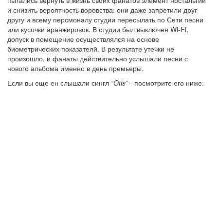
пытались вернуть в жизнь своих фанатов элемент ностальгии
и снизить вероятность воровства: они даже запретили друг
другу и всему персмоналу студии пересылать по Сети песни
или кусочки аранжировок. В студии был выключен Wi-Fi,
допуск в помещение осуществлялся на основе
биометрических показателй. В результате утечки не
произошло, и фанаты действительно услышали песни с
нового альбома именно в день премьеры.
Если вы еще ен слышали сингл
“Otis”
- посмотрите его ниже: