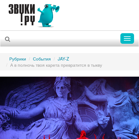
Toggl
naviga
Рубрики
События
JAY-Z
А в полночь твоя карета превратится в тыкву