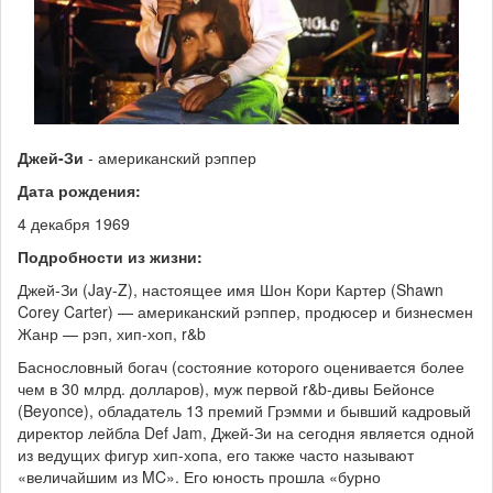
Джей-Зи
- американский рэппер
Дата рождения:
4 декабря 1969
Подробности из жизни:
Джей-Зи (Jay-Z), настоящее имя Шон Кори Картер (Shawn
Corey Carter) — американский рэппер, продюсер и бизнесмен
Жанр — рэп, хип-хоп, r&b
Баснословный богач (состояние которого оценивается более
чем в 30 млрд. долларов), муж первой r&b-дивы Бейонсе
(Beyonce), обладатель 13 премий Грэмми и бывший кадровый
директор лейбла Def Jam, Джей-Зи на сегодня является одной
из ведущих фигур хип-хопа, его также часто называют
«величайшим из MC». Его юность прошла «бурно