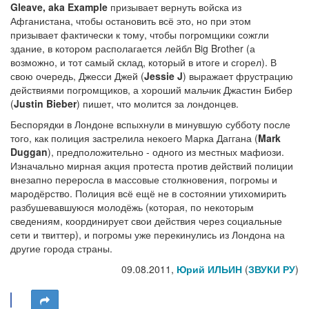
Gleave, aka Example
призывает вернуть войска из
Афганистана, чтобы остановить всё это, но при этом
призывает фактически к тому, чтобы погромщики сожгли
здание, в котором располагается лейбл Big Brother (а
возможно, и тот самый склад, который в итоге и сгорел). В
свою очередь, Джесси Джей (
Jessie J
) выражает фрустрацию
действиями погромщиков, а хороший мальчик Джастин Бибер
(
Justin Bieber
) пишет, что молится за лондонцев.
Беспорядки в Лондоне вспыхнули в минувшую субботу после
того, как полиция застрелила некоего Марка Даггана (
Mark
Duggan
), предположительно - одного из местных мафиози.
Изначально мирная акция протеста против действий полиции
внезапно переросла в массовые столкновения, погромы и
мародёрство. Полиция всё ещё не в состоянии утихомирить
разбушевавшуюся молодёжь (которая, по некоторым
сведениям, координирует свои действия через социальные
сети и твиттер), и погромы уже перекинулись из Лондона на
другие города страны.
09.08.2011,
Юрий ИЛЬИН
(
ЗВУКИ РУ
)