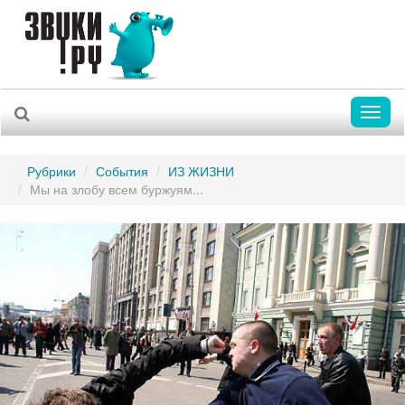
Toggl
naviga
Рубрики
События
ИЗ ЖИЗНИ
Мы на злобу всем буржуям...