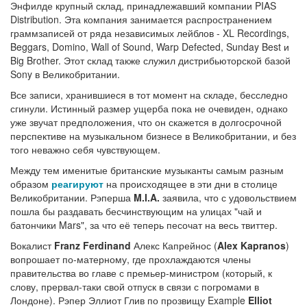
Энфилде крупный склад, принадлежавший компании PIAS
Distribution. Эта компания занимается распространением
граммзаписей от ряда независимых лейблов - XL Recordings,
Beggars, Domino, Wall of Sound, Warp Defected, Sunday Best и
Big Brother. Этот склад также служил дистрибьюторской базой
Sony в Великобритании.
Все записи, хранившиеся в тот момент на складе, бесследно
сгинули. Истинный размер ущерба пока не очевиден, однако
уже звучат предположения, что он скажется в долгосрочной
перспективе на музыкальном бизнесе в Великобритании, и без
того неважно себя чувствующем.
Между тем именитые британские музыканты самым разным
образом
реагируют
на происходящее в эти дни в столице
Великобритании. Рэперша
M.I.A.
заявила, что с удовольствием
пошла бы раздавать бесчинствующим на улицах "чай и
батончики Mars", за что её теперь песочат на весь твиттер.
Вокалист
Franz Ferdinand
Алекс Капрейнос (
Alex Kapranos
)
вопрошает по-матерному, где прохлаждаются члены
правительства во главе с премьер-министром (который, к
слову, прервал-таки свой отпуск в связи с погромами в
Лондоне). Рэпер Эллиот Глив по прозвищу Example
Elliot