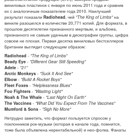
виниловых пластинок с января по июнь 2011 года и сравнив
их с аналогичным показателем года 2010. Наилучший
результат показали
Radiohead
, чей
"The King of Limbs"
на
виниле разошелся в количестве 20,771 копий. Для формата, в
прошлом десятилетии признанного мертвым, и альбома,
признанного не самым удачным в дискографии группы, цифра
совсем не плохая. Первая десятка виниловых бестселлеров
Британии выглядит следующим образом:
Radiohead
-
"The King of Limbs"
Beady Eye
-
"Different Gear Still Speeding"
Adele
-
"21"
Arctic Monkeys
-
"Suck It And See"
Elbow
-
"Build A Rocket Boys"
Fleet Foxes
-
"Helplessness Blues"
Foo Fighters
-
"Wasting Light"
Noah & The Whale
-
"Last Night On Earth"
The Vaccines
-
"What Did You Expect From The Vaccines"
Mumford & Sons
-
"Sigh No More"
Нетрудно заметить, что формат пользуется спросом у
поклонников рок-музыки (которая в начале года, помнится,
тоже была объявлена нерентабельной) и нео-фолка. Фанаты