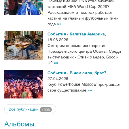
Почему именно DNA стал визитной
карточкой FIFA World Cup-2026? -
Рассказываем о том, как работает
кастинг на главный футбольный гимн
года
»»
События
-
Капитан Америка
,
18.06.2026
Смотрим церемонию открытия
Президентского центра Обамы. Среди
выступающих - Стиви Уандер, Босс и
U2
»»
События
-
В чем сила, брат?
,
27.04.2026
Клуб Powerhouse Moscow прекращает
свое существование
»»
Все публикации
1998
Альбомы