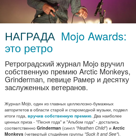
НАГРАДА
Mojo Awards:
это ретро
Ретроградский журнал Mojo вручил
собственную премию Arctic Monkeys,
Grinderman, певице Рамер и десятку
заслуженных ветеранов.
Журнал Mojo, один из главных целлюлозно-бумажных
авторитетов в области старой и старомодной музыки, подвел
итоги года,
вручив собственную премию
. Два наиболее
ценных приза - "Песня года" и "Альбом года" - достались
соответственно
Grinderman
(сингл
"Heathen Child"
) и
Arctic
Monkeys
(четвертый студийник группы
"Suck It and See"
).