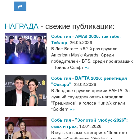
НАГРАДА
- свежие публикации:
События
-
АМАs 2026: так тебе,
Тейлор
,
26.05.2026
В Лас-Вегасе в 52-й раз вручили
American Music Awards. Среди
победителей - BTS, среди проигравших
- Тейлор Свифт
»»
События
-
BAFTA 2026: репетиция
"Оскара"
,
23.02.2026
В Лондоне вручили премии BAFTA. За
лучший саундтрек опять наградили
"Грешников", а голоса Huntr/x спели
"Golden"
»»
События
-
"Золотой глобус-2026":
смех и грех
,
12.01.2026
В музыкальных категориях "Золотого
глобуса" победили "Golden" и