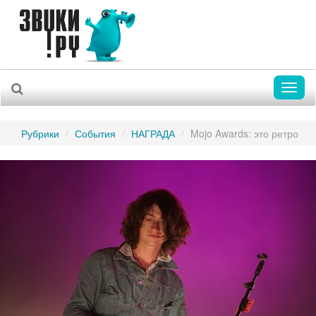
Toggl
naviga
Рубрики
События
НАГРАДА
Mojo Awards: это ретро