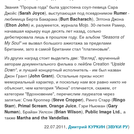
Звания "Прорыв года" была удостоена соул-певица Сара
Джойс (
Sarah Joyce
), выступающая под псевдонимом
Rumer
-
любимица Берта Бакарака (
Burt Bacharach
), Элтона Джона
(
Elton John
) и, разумеется, журнала Mojo. 30-летняя Рамер,
начавшая карьеру еще десять лет назад, сольно
дебютировала лишь в прошлом году. Ее альбом
"Seasons of
My Soul"
не вызвал большого ажиотажа за пределами
Британии, зато в самой Британии стал "платиновым".
Из других наград стоит выделить две: "Взгляд", врученный
авторам документального фильма о лейбле Creation
"Upside
Down"
, и лучший концертный исполнитель - им был назван
Джон Грант (
John Grant
). Остальные призы носят
мемориальный характер, и поскольку нам все равно никто не
объяснит, чем категория "Икона" отличается, скажем, от
категории "Вдохновение", перечислим лауреатов через
запятые: Стив Кроппер (
Steve Cropper
), Ринго Старр (
Ringo
Starr
),
Primal Scream
,
Orange Juice
, Гэри Ньюман (
Gary
Numan
), Брайан Уилсон (
Brian Wilson
),
Public Image Ltd.
, а
также
Martha and the Vandellas
.
22.07.2011,
Дмитрий КУРКИН
(
ЗВУКИ РУ
)