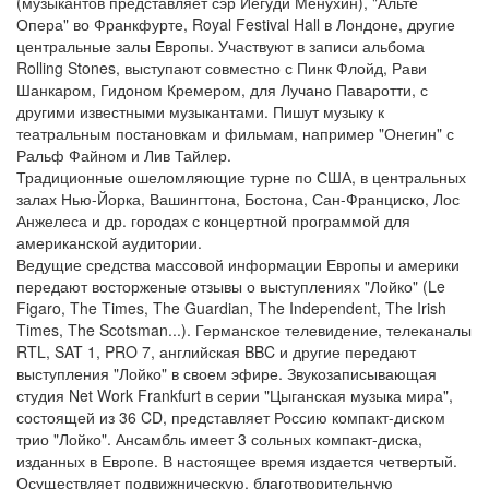
(музыкантов представляет сэр Иегуди Менухин), "Альте
Опера" во Франкфурте, Royal Festival Hall в Лондоне, другие
центральные залы Европы. Участвуют в записи альбома
Rolling Stones, выступают совместно с Пинк Флойд, Рави
Шанкаром, Гидоном Кремером, для Лучано Паваротти, с
другими известными музыкантами. Пишут музыку к
театральным постановкам и фильмам, например "Онегин" с
Ральф Файном и Лив Тайлер.
Традиционные ошеломляющие турне по США, в центральных
залах Нью-Йорка, Вашингтона, Бостона, Сан-Франциско, Лос
Анжелеса и др. городах с концертной программой для
американской аудитории.
Ведущие средства массовой информации Европы и америки
передают восторженые отзывы о выступлениях "Лойко" (Le
Figaro, The Times, The Guardian, The Independent, The Irish
Times, The Scotsman...). Германское телевидение, телеканалы
RTL, SAT 1, PRO 7, английская BBC и другие передают
выступления "Лойко" в своем эфире. Звукозаписывающая
студия Net Work Frankfurt в серии "Цыганская музыка мира",
состоящей из 36 CD, представляет Россию компакт-диском
трио "Лойко". Ансамбль имеет 3 сольных компакт-диска,
изданных в Европе. В настоящее время издается четвертый.
Осуществляет подвижническую, благотворительную