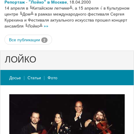
Репортаж
-
"Лойко" в Москве
,
18.04.2000
14 апреля в ╚Китайском летчике╩, а 15 апреля √ в Культурном
центре ╚Дом╩ в рамках международного фестиваля Сергея
Курехина и Фестиваля актуального искусства прошел концерт
ансамбля ╚Лойко╩
»»
Все публикации
2
ЛОЙКО
Досье
Статьи
Фото