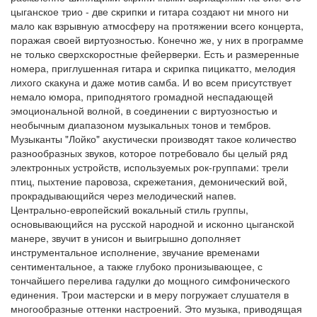
цыганское трио - две скрипки и гитара создают ни много ни
мало как взрывную атмосферу на протяжении всего концерта,
поражая своей виртуозностью. Конечно же, у них в программе
не только сверхскоростные фейерверки. Есть и размеренные
номера, приглушенная гитара и скрипка пицикатто, мелодия
лихого скакуна и даже мотив самба. И во всем присутствует
немало юмора, приподнятого громадной неспадающей
эмоциональной волной, в соединении с виртуозностью и
необычным диапазоном музыкальных тонов и тембров.
Музыканты "Лойко" акустически производят такое количество
разнообразных звуков, которое потребовало бы целый ряд
электронных устройств, используемых рок-группами: трели
птиц, пыхтение паровоза, скрежетания, демонический вой,
прокрадывающийся через мелодический напев.
Центрально-европейский вокальный стиль группы,
основывающийся на русской народной и исконно цыганской
манере, звучит в унисон и выигрышно дополняет
инструментальное исполнение, звучание временами
сентиментальное, а также глубоко пронизывающее, с
тончайшего перелива гадулки до мощного симфонического
единения. Трои мастерски и в меру погружает слушателя в
многообразные оттенки настроений. Это музыка, приводящая