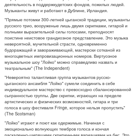
деятельность в поддержкудетских фондов, пожилых людей.
Музыканты живут и работают в Дублине, Ирландия.
"Прямые потомки 300-летней цыганской традиции, музыканты
русского трио, вооруженые лишь двумя скрипками, гитарой и
полными выразительной силы голосами, преподносят
поистине неистовое грандиозное представление. Это музыка
невероятной, мучительной страсти, одновременно
будоражащей и завораживающей, мастерски сотканой из
многоцветных импровизационных номеров. Виртуозное
музыкальное шоу "Лойко" можно справедливо назвать и
театральным" (The Independent)
"Невероятно талантливая группа музыкантов русско-
цыганского ансамбля "Лойко" сумели соединить в себе
индивидуальное мастерство с превосходно сбалансированной
сыгранностью группы. Две скрипки, играющих на пределе
артистических и физических возможностей, гитара и три
голоса в шоу фестиваля Fringe, которое нельзя пропустить"
(The Scotsman)
"Лойко" играют и поют как одержимые. Начиная с
эмоционально волнующих тембров голоса и кончая
раскаленно-шипящими скрипичными вариациями на бис. Это