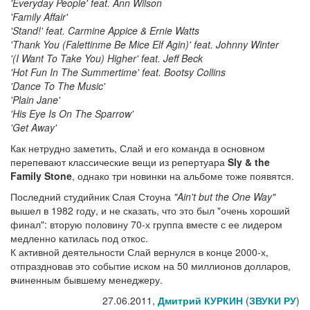
'Everyday People' feat. Ann Wilson
'Family Affair'
'Stand!' feat. Carmine Appice & Ernie Watts
'Thank You (Falettinme Be Mice Elf Agin)' feat. Johnny Winter
'(I Want To Take You) Higher' feat. Jeff Beck
'Hot Fun In The Summertime' feat. Bootsy Collins
'Dance To The Music'
'Plain Jane'
'His Eye Is On The Sparrow'
'Get Away'
Как нетрудно заметить, Слай и его команда в основном
перепевают классические вещи из репертуара
Sly & the
Family Stone
, однако три новинки на альбоме тоже появятся.
Последний студийник Слая Стоуна
"Ain't but the One Way"
вышел в 1982 году, и не сказать, что это был "очень хороший
финал": вторую половину 70-х группа вместе с ее лидером
медленно катилась под откос.
К активной деятельности Слай вернулся в конце 2000-х,
отпраздновав это событие иском на 50 миллионов долларов,
вчиненным бывшему менеджеру.
27.06.2011,
Дмитрий КУРКИН
(
ЗВУКИ РУ
)