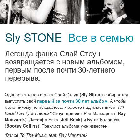
Sly STONE
Все в семью
Легенда фанка Слай Стоун
возвращается с новым альбомом,
первым после почти 30-летнего
перерыва.
Один из столпов фанка Слай Стоун (
Sly Stone
) собирается
выпустить свой
первый за почти 30 лет альбом
. А чтобы
мало никому не показалось, к работе над пластинкой
"I'm
Back! Family & Friends"
Стоун привлек Рэя Манзарека (
Ray
Manzarek
), Джеффа Бека (
Jeff Beck
) и Бутси Коллинза
(
Bootsy Collins
). Треклист альбома уже известен:
'Dance To The Music' feat. Ray Manzarek