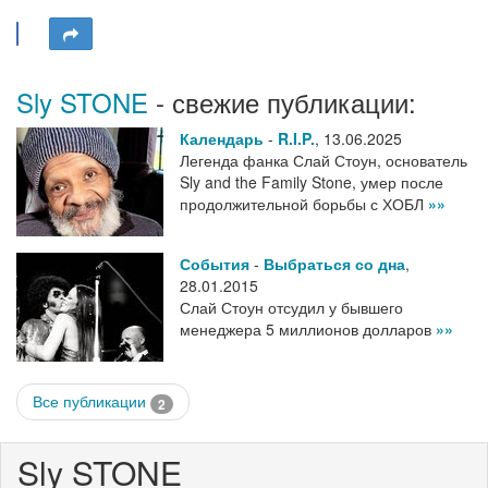
Sly STONE
- свежие публикации:
Календарь
-
R.I.P.
,
13.06.2025
Легенда фанка Слай Стоун, основатель
Sly and the Family Stone, умер после
продолжительной борьбы с ХОБЛ
»»
События
-
Выбраться со дна
,
28.01.2015
Слай Стоун отсудил у бывшего
менеджера 5 миллионов долларов
»»
Все публикации
2
Sly STONE