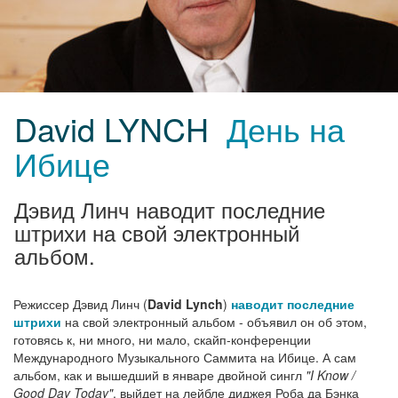
David LYNCH
День на
Ибице
Дэвид Линч наводит последние
штрихи на свой электронный
альбом.
Режиссер Дэвид Линч (
David Lynch
)
наводит последние
штрихи
на свой электронный альбом - объявил он об этом,
готовясь к, ни много, ни мало, скайп-конференции
Международного Музыкального Саммита на Ибице. А сам
альбом, как и вышедший в январе двойной сингл
"I Know /
Good Day Today"
, выйдет на лейбле диджея Роба да Бэнка