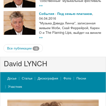
"собственный" музыкальный фестиваль
»»
События
-
Под сенью платанов
,
04.04.2016
"Музыка Дэвида Линча", записанная
живьем Моби, Скай Феррейрой, Карен
О и The Flaming Lips, выйдет на виниле
»»
Все публикации
15
David LYNCH
Досье
Статьи
Дискография
Фото
Песни
Участник