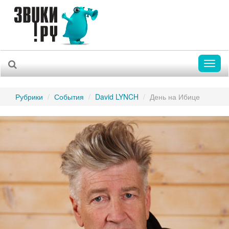
Toggl
naviga
Рубрики
События
David LYNCH
День на Ибице