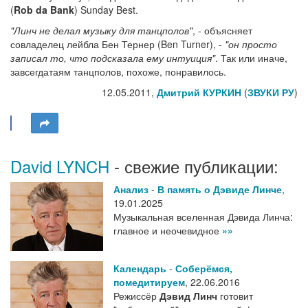
(
Rob da Bank
) Sunday Best.
"Линч не делал музыку для танцполов"
, - объясняет
совладелец лейбла Бен Тернер (Ben Turner), -
"он просто
записал то, что подсказала ему интуиция"
. Так или иначе,
завсегдатаям танцполов, похоже, понравилось.
12.05.2011,
Дмитрий КУРКИН
(
ЗВУКИ РУ
)
David LYNCH
- свежие публикации:
Анализ
-
В память о Дэвиде Линче
,
19.01.2025
Музыкальная вселенная Дэвида Линча:
главное и неочевидное
»»
Календарь
-
Соберёмся,
помедитируем
,
22.06.2016
Режиссёр
Дэвид Линч
готовит