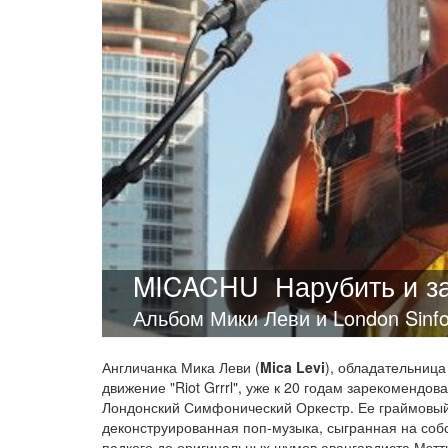
MICACHU
Нарубить и з
Альбом Мики Леви и London Sinfon
Англичанка Мика Леви (
Mica Levi
), обладательница
движение "Riot Grrrl", уже к 20 годам зарекомендо
Лондонский Симфонический Оркестр. Ее граймовый 
деконструированная поп-музыка, сыгранная на соб
падкого до оригинальных шумов авангардиста Мэтт