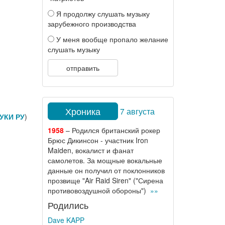
Я продолжу слушать музыку
зарубежного производства
У меня вообще пропало желание
слушать музыку
отправить
Хроника
7 августа
УКИ РУ
)
1958
– Родился британский рокер
Брюс Дикинсон - участник Iron
Maiden, вокалист и фанат
самолетов. За мощные вокальные
данные он получил от поклонников
прозвище "Air Raid Siren" ("Сирена
противовоздушной обороны")
»»
Родились
Dave KAPP