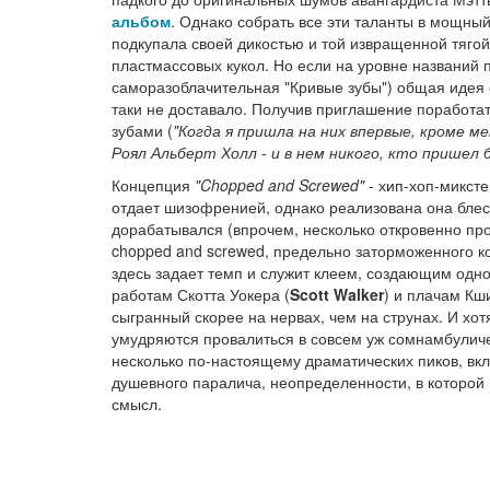
альбом
. Однако собрать все эти таланты в мощный
подкупала своей дикостью и той извращенной тягой
пластмассовых кукол. Но если на уровне названий п
саморазоблачительная "Кривые зубы") общая идея е
таки не доставало. Получив приглашение поработа
зубами (
"Когда я пришла на них впервые, кроме м
Роял Альберт Холл - и в нем никого, кто пришел 
Концепция
"Chopped and Screwed"
- хип-хоп-миксте
отдает шизофренией, однако реализована она блест
дорабатывался (впрочем, несколько откровенно пр
chopped and screwed, предельно заторможенного к
здесь задает темп и служит клеем, создающим одн
работам Скотта Уокера (
Scott Walker
) и плачам Кш
сыгранный скорее на нервах, чем на струнах. И хотя
умудряются провалиться в совсем уж сомнамбуличе
несколько по-настоящему драматических пиков, в
душевного паралича, неопределенности, в которой 
смысл.