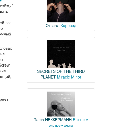
wellery"
вать
ей все-
Отваал
Хоровод
го
ромный
словах
 не
кт
Screw,
дним
SECRETS OF THE THIRD
ающий,
PLANET
Miracle Minor
а
еряет
Паша НЕККЕРМАНН
Бывшим
экстремалам