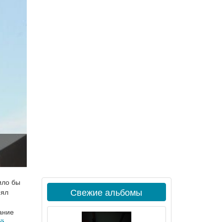
ило бы
Свежие альбомы
нял
ание
й