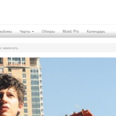
льбомы
Чарты
Обзоры
Music Pro
Календарь
и замесить