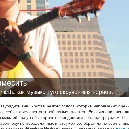
амесить
ietta как музыка туго скрученных нервов.
 заурядной внешности и резкого голоса, который непременно оцен
вала себя как человек разнообразных талантов. Ее сочинения испол
микстейп на ура был принят в лондонским рэп-андеграундом. Ее
ственноручно переделанных инструментах, обратила на себя вним
ью Херберта (
Matthew Herbert
), который спродюсировал ее
первы