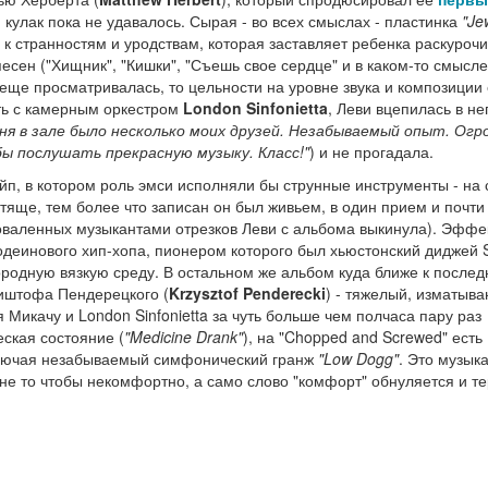
 кулак пока не удавалось. Сырая - во всех смыслах - пластинка
"Je
 к странностям и уродствам, которая заставляет ребенка раскурочи
есен ("Хищник", "Кишки", "Съешь свое сердце" и в каком-то смысле
ще просматривалась, то цельности на уровне звука и композиции 
ть с камерным оркестром
London Sinfonietta
, Леви вцепилась в не
еня в зале было несколько моих друзей. Незабываемый опыт. Ог
бы послушать прекрасную музыку. Класс!"
) и не прогадала.
йп, в котором роль эмси исполняли бы струнные инструменты - на 
яще, тем более что записан он был живьем, в один прием и почти
оваленных музыкантами отрезков Леви с альбома выкинула). Эффе
одеинового хип-хопа, пионером которого был хьюстонский диджей 
ородную вязкую среду. В остальном же альбом куда ближе к после
иштофа Пендерецкого (
Krzysztof Penderecki
) - тяжелый, изматыв
 Микачу и London Sinfonietta за чуть больше чем полчаса пару раз
ская состояние (
"Medicine Drank"
), на "Chopped and Screwed" есть
ключая незабываемый симфонический гранж
"Low Dogg"
. Это музык
не то чтобы некомфортно, а само слово "комфорт" обнуляется и т