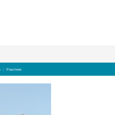
и
Участник