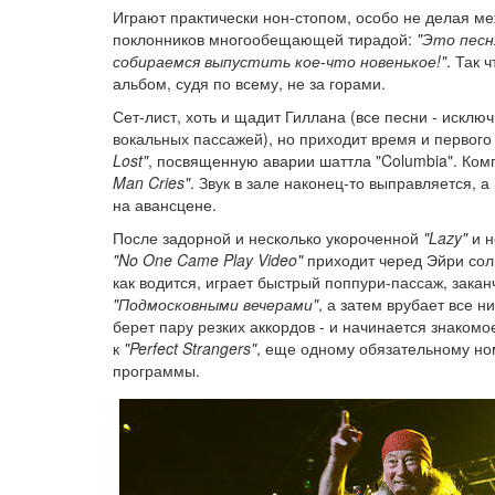
Играют практически нон-стопом, особо не делая м
поклонников многообещающей тирадой:
"Это песн
собираемся выпустить кое-что новенькое!"
. Так 
альбом, судя по всему, не за горами.
Сет-лист, хоть и щадит Гиллана (все песни - искл
вокальных пассажей), но приходит время и первог
Lost"
, посвященную аварии шаттла "Columbia". Ком
Man Cries"
. Звук в зале наконец-то выправляется, 
на авансцене.
После задорной и несколько укороченной
"Lazy"
и н
"No One Came Play Video"
приходит черед Эйри сол
как водится, играет быстрый поппури-пассаж, зак
"Подмосковными вечерами"
, а затем врубает все н
берет пару резких аккордов - и начинается знакомо
к
"Perfect Strangers"
, еще одному обязательному н
программы.