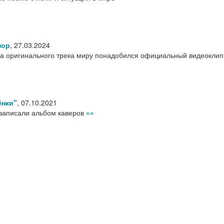
пор
,
27.03.2024
да оригинального трека миру понадобился официальный видеоклип
ёнки"
,
07.10.2021
записали альбом каверов
»»