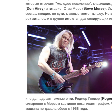
которые отвечает "молодое поколение": клавишник
(
Don Airey
) и гитарист Стив Морс (
Steve Morse
). И
составляющие, по сути, главные моменты шоу. Не з
рок-хита: если в группе имеются два солирующих и
иногда надевая темные очки. Роджер Гловер (
Roger
синхронно с Морсом картинно покачивает грифом. 
машина не давала сбоев с 1968 года.