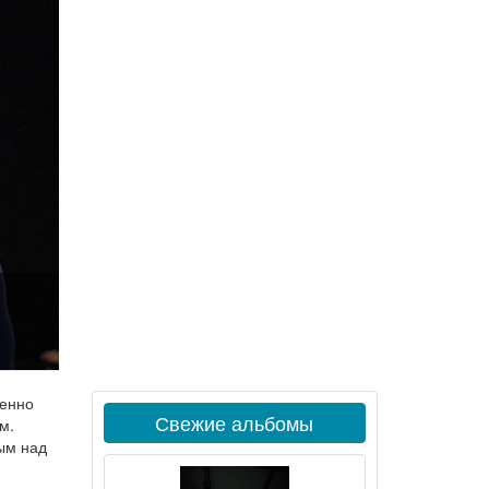
шенно
Свежие альбомы
м.
дым над