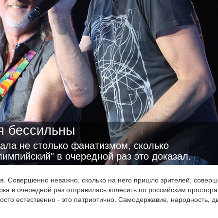
я бессильны
тала не столько фанатизмом, сколько
импийский" в очередной раз это доказал.
ая. Совершенно неважно, сколько на него пришло зрителей; совер
ерка в очередной раз отправилась колесить по российским простора
росто естественно - это патриотично. Самодержавие, народность, 