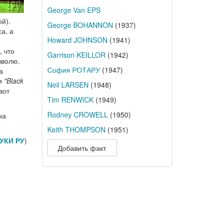
George Van EPS
ой).
George BOHANNON
(1937)
а, а
Howard JOHNSON
(1941)
, что
Garrison KEILLOR
(1942)
вволю.
София РОТАРУ
(1947)
а
и
"Black
Neil LARSEN
(1948)
вот
Tim RENWICK
(1949)
Rodney CROWELL
(1950)
на
Keith THOMPSON
(1951)
УКИ РУ
)
Добавить факт