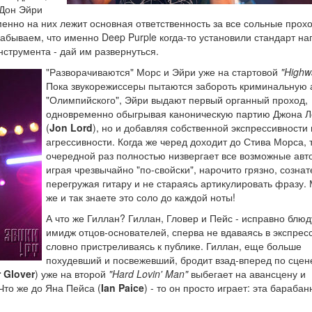
 Дон Эйри
менно на них лежит основная ответственность за все сольные прох
абываем, что именно Deep Purple когда-то установили стандарт н
нструмента - дай им развернуться.
"Разворачиваются" Морс и Эйри уже на стартовой
"Highw
Пока звукорежиссеры пытаются забороть криминальную 
"Олимпийского", Эйри выдают первый органный проход,
одновременно обыгрывая каноническую партию Джона 
(
Jon Lord
), но и добавляя собственной экспрессивности
агрессивности. Когда же черед доходит до Стива Морса, т
очередной раз полностью низвергает все возможные авт
играя чрезвычайно "по-свойски", нарочито грязно, созна
перегружая гитару и не стараясь артикулировать фразу. 
же и так знаете это соло до каждой ноты!
А что же Гиллан? Гиллан, Гловер и Пейс - исправно блюд
имидж отцов-основателей, сперва не вдаваясь в экспрес
словно пристреливаясь к публике. Гиллан, еще больше
похудевший и посвежевший, бродит взад-вперед по сцен
 Glover
) уже на второй
"Hard Lovin' Man"
выбегает на авансцену и
Что же до Яна Пейса (
Ian Paice
) - то он просто играет: эта барабан