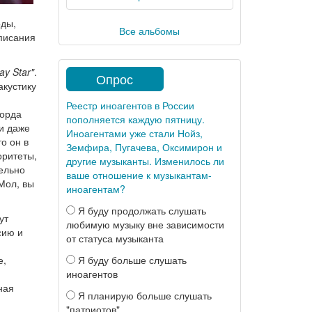
оды,
Все альбомы
аписания
ay Star"
.
Опрос
акустику
Реестр иноагентов в России
Лорда
пополняется каждую пятницу.
 и даже
Иноагентами уже стали Нойз,
о он в
Земфира, Пугачева, Оксимирон и
оритеты,
другие музыканты. Изменилось ли
тельно
ваше отношение к музыкантам-
Мол, вы
иноагентам?
Я буду продолжать слушать
ут
любимую музыку вне зависимости
сию и
от статуса музыканта
е,
Я буду больше слушать
иноагентов
ная
Я планирую больше слушать
"патриотов"