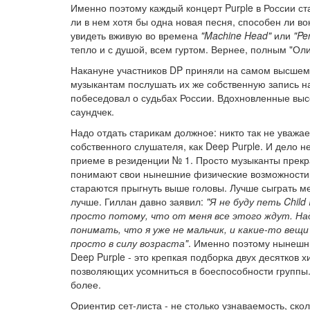
Именно поэтому каждый концерт Purple в России ста
ли в нем хотя бы одна новая песня, способен ли во
увидеть вживую во времена
"Machine Head"
или
"Pe
тепло и с душой, всем гуртом. Вернее, полным "Ол
Накануне участников DP приняли на самом высшем 
музыкантам послушать их же собственную запись н
побеседовал о судьбах России. Вдохновленные вы
саундчек.
Надо отдать старикам должное: никто так не уважае
собственного слушателя, как Deep Purple. И дело не
приеме в резиденции № 1. Просто музыканты прек
понимают свои нынешние физические возможности
стараются прыгнуть выше головы. Лучше сыграть м
лучше. Гиллан давно заявил:
"Я не буду петь Child 
просто потому, что от меня все этого ждут. На
понимать, что я уже не мальчик, и какие-то вещи
просто в силу возраста"
. Именно поэтому нынешн
Deep Purple - это крепкая подборка двух десятков х
позволяющих усомниться в боеспособности группы.
более.
Ориентир сет-листа - не столько узнаваемость, скол