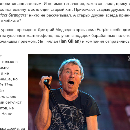
новится аншлаговым. И не имеет значения, каков сет-лист, присут
калист вытянуть хоть один старый хит. Приезжают старые друзья, те
rfect Strangers"
никто не рассчитывал. А старых друзей всегда при
импийским".
уровне: президент Дмитрий Медведев пригласил Purple к себе дом
а катушечном магнитофоне, получил в подарок барабанные палочк
сочайшим приемом, Ян Гиллан (
Ian Gillan
) и компания отправились
т
 только в
расно
 и не
еньше, но
In Time
до
 не спою
ий сет-лист
итов, не
 Но не
ько драйв, за