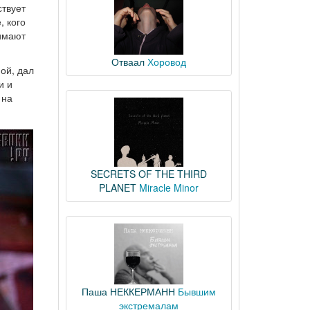
ствует
, кого
нимают
Отваал
Хоровод
ой, дал
и и
 на
SECRETS OF THE THIRD
PLANET
Miracle Minor
Паша НЕККЕРМАНН
Бывшим
экстремалам