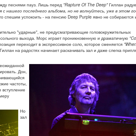
ежду песнями пауз. Лишь перед
"Rapture Of The Deep"
Гиллан радуе
я с нашего последнего альбома, но не волнуйтесь, уже в этом г
что спешим успокоить - на пенсию Deep Purple явно не собираются 
ючительно "ударные", не предусматривающие головокружительных
о сольного выхода. Морс играет проникновенную и драматичную
"Co
позиция переходит в экспрессивное соло, которое сменяется
"When
а Гиллан на радостях начинает раскачивать зал и даже слегка прип
еожиданной
ировать. Дон,
анчивающийся
изкие частоты,
е вступление
омеру
Но
зал