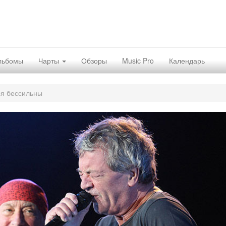
льбомы
Чарты
Обзоры
Music Pro
Календарь
ся бессильны