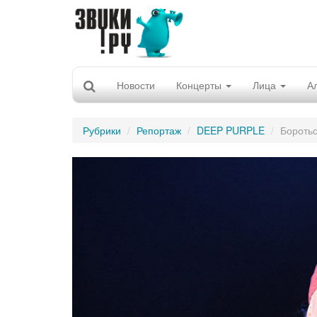
Новости
Концерты
Лица
А
Рубрики
Репортаж
DEEP PURPLE
Бороть