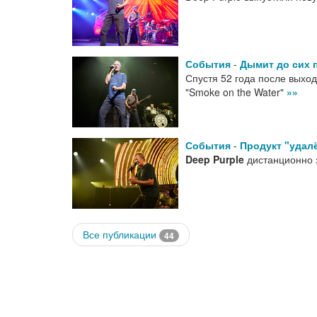
События
-
Дымит до сих 
Спустя 52 года после выхо
"Smoke on the Water"
»»
События
-
Продукт "удал
Deep Purple
дистанционно 
Все публикации
44