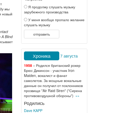
т
Я продолжу слушать музыку
оду мы
зарубежного производства
и новый
У меня вообще пропало желание
слушать музыку
ntact
отправить
 A Blind
лясывает
Хроника
7 августа
1958
– Родился британский рокер
Брюс Дикинсон - участник Iron
Maiden, вокалист и фанат
самолетов. За мощные вокальные
данные он получил от поклонников
прозвище "Air Raid Siren" ("Сирена
противовоздушной обороны")
»»
Родились
Dave KAPP