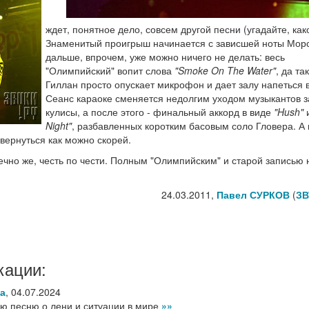
ждет, понятное дело, совсем другой песни (угадайте, как
Знаменитый проигрыш начинается с зависшей ноты Морс
дальше, впрочем, уже можно ничего не делать: весь
"Олимпийский" вопит слова
"Smoke On The Water"
, да так
Гиллан просто опускает микрофон и дает залу напеться 
Сеанс караоке сменяется недолгим уходом музыкантов з
кулисы, а после этого - финальный аккорд в виде
"Hush"
Night"
, разбавленных коротким басовым соло Гловера. А 
вернуться как можно скорей.
ечно же, честь по чести. Полным "Олимпийским" и старой записью 
24.03.2011,
Павел СУРКОВ
(
ЗВ
кации:
а
,
04.07.2024
ую песню о лени и ситуации в мире
»»