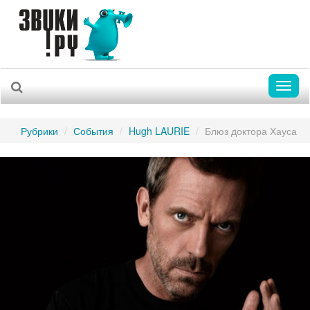
Toggl
naviga
Рубрики
События
Hugh LAURIE
Блюз доктора Хауса