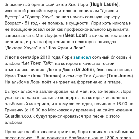
Знаменитый британский актёр Хью Лори (
Hugh Laurie
),
известный российскому зрителю по сериалам "Дживс и
Вустер" и "Доктор Хаус", решил начать сольную карьеру.
Возраст - 51 год - не помеха, в сущности, Лори хоть никогда и
не позиционировал себя как профессионального музыканта,
записывался с Мит Лоуфом (
Meat Loaf
) в качестве гостевого
пианиста, играл на фортепиано в некоторых эпизодах
"Доктора Хауса" и в "Шоу Фрая и Лори".
И вот в сентябре 2010 года Лори
записал
сольный блюзовый
альбом
"Let Them Talk"
, на котором в качестве гостей
отметились пианист Доктор Джон (
Dr John
), блюзовая певица
Ирма Томас (
Irma Thomas
) и
сам
сэр Том Джонс (
Tom Jones
).
На альбоме Лори поёт и играет на фортепиано и гитаре.
Выпуск альбома запланирован на 9 мая, но, во-первых, Лори
уже начал давать сольные концерты, на которых исполняет
альбомный материал, и к тому же сегодня, начиная с 16:00 по
Гринвичу (с 19:00 по Московскому времени) на сайте издания
Guardian.co.uk будут транслироваться три песни с этого
альбома.
Предвидя злобствования критиков, Лори написал в альбомном
пресс-релизе: "Я не родился в Алабаме в конце 1890-х годов.