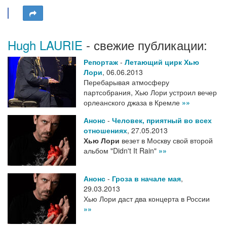
Hugh LAURIE
- свежие публикации:
Репортаж
-
Летающий цирк Хью
Лори
,
06.06.2013
Перебарывая атмосферу
партсобрания, Хью Лори устроил вечер
орлеанского джаза в Кремле
»»
Анонс
-
Человек, приятный во всех
отношениях
,
27.05.2013
Хью Лори
везет в Москву свой второй
альбом "Didn't It Rain"
»»
Анонс
-
Гроза в начале мая
,
29.03.2013
Хью Лори даст два концерта в России
»»