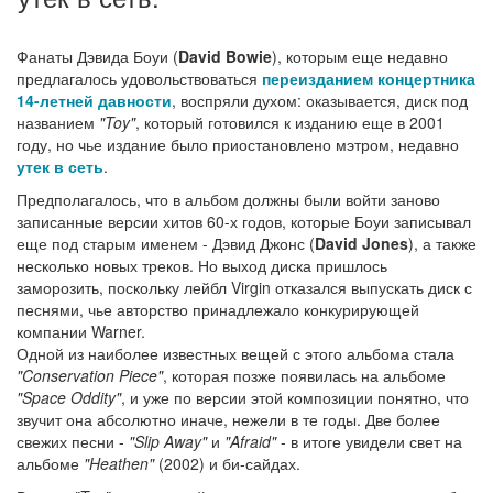
Фанаты Дэвида Боуи (
David Bowie
), которым еще недавно
предлагалось удовольствоваться
переизданием концертника
14-летней давности
, воспряли духом: оказывается, диск под
названием
"Toy"
, который готовился к изданию еще в 2001
году, но чье издание было приостановлено мэтром, недавно
утек в сеть
.
Предполагалось, что в альбом должны были войти заново
записанные версии хитов 60-х годов, которые Боуи записывал
еще под старым именем - Дэвид Джонс (
David Jones
), а также
несколько новых треков. Но выход диска пришлось
заморозить, поскольку лейбл Virgin отказался выпускать диск с
песнями, чье авторство принадлежало конкурирующей
компании Warner.
Одной из наиболее известных вещей с этого альбома стала
"Conservation Piece"
, которая позже появилась на альбоме
"Space Oddity"
, и уже по версии этой композиции понятно, что
звучит она абсолютно иначе, нежели в те годы. Две более
свежих песни -
"Slip Away"
и
"Afraid"
- в итоге увидели свет на
альбоме
"Heathen"
(2002) и би-сайдах.