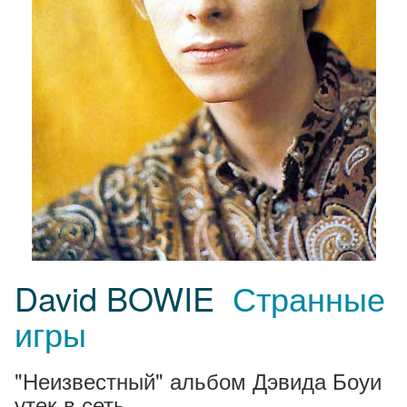
David BOWIE
Странные
игры
"Неизвестный" альбом Дэвида Боуи
утек в сеть.