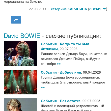
марсианина на Землю.
22.03.2011,
Екатерина КАРИНИНА
(
ЗВУКИ РУ
)
David BOWIE
- свежие публикации:
События
-
Когда-то ты был
битником
,
20.07.2026
Ранние записи Дэвида Боуи, на которых
отметился Джимми Пейдж, выйдут в
сентябре
»»
События
-
Доброе имя
,
09.04.2026
Группа Дэвида Боуи воссоединится,
чтобы дать благотворительный концерт
»»
События
-
Без остатка
,
09.07.2025
Шестой и последний ретроспективный
бокс-сет Дэвида Боуи выйдет в