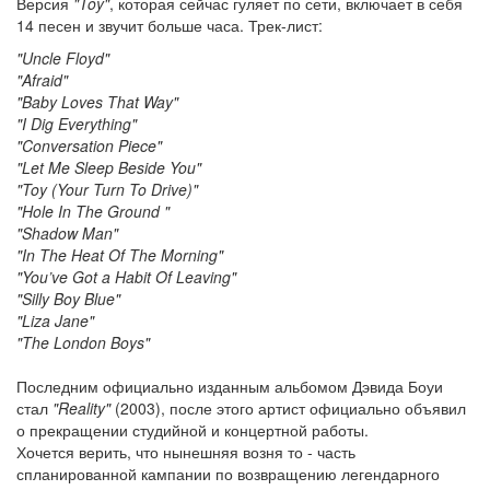
Версия
"Toy"
, которая сейчас гуляет по сети, включает в себя
14 песен и звучит больше часа. Трек-лист:
"Uncle Floyd"
"Afraid"
"Baby Loves That Way"
"I Dig Everything"
"Conversation Piece"
"Let Me Sleep Beside You"
"Toy (Your Turn To Drive)"
"Hole In The Ground "
"Shadow Man"
"In The Heat Of The Morning"
"You’ve Got a Habit Of Leaving"
"Silly Boy Blue"
"Liza Jane"
"The London Boys"
Последним официально изданным альбомом Дэвида Боуи
стал
"Reality"
(2003), после этого артист официально объявил
о прекращении студийной и концертной работы.
Хочется верить, что нынешняя возня то - часть
спланированной кампании по возвращению легендарного