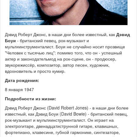
Дэвид Роберт Джонс, в наши дни более известный, как
Дэвид
Боуи
- британский певец, рок-музыкант и
мультиинструменталист. Боуи не случайно носит прозвище
"Человек с тысячью лиц": помимо того, что он - успешный
актер и законодательмод на рок-сцене, он - продюсер,
звукорежиссёр, композитор, автор песен, художник,
вдохновитель и просто кумир.
Дата рождения:
8 января 1947
Подробности из жизни:
Дэвид Роберт Джонс (David Robert Jones) - в наши дни более
известный, как Дэвид Боуи (David Bowie) - британский певец,
рок-музыкант и мультиинструменталист. Он играет на
электрогитаре, двенадцатиструнной гитаре, клавишных,
фортепиано, клавесине, губной гармонике, синтезаторе,