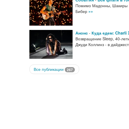
Помимо Мадонны, Шакиры и
Бибер
»»
Анонс
-
Куда едем: Charli
Возвращение Sleep, 40-лети
Джуди Коллинз - в дайджес
Все публикации
267