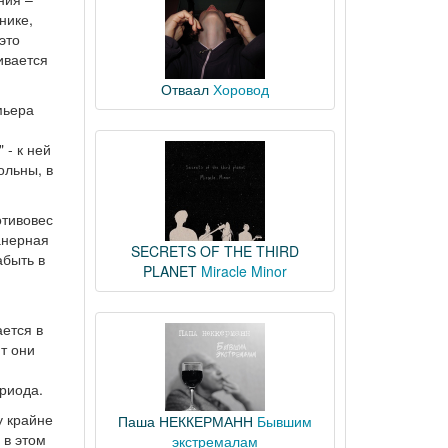
нике,
это
ивается
Отваал
Хоровод
мьера
 - к ней
ольны, в
отивовес
анерная
SECRETS OF THE THIRD
абыть в
PLANET
Miracle Minor
ается в
ют они
риода.
у крайне
Паша НЕККЕРМАНН
Бывшим
 в этом
экстремалам