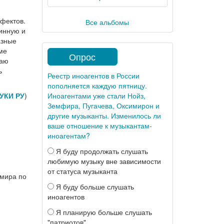
ффектов.
Все альбомы
линную и
азные
ме
Опрос
чаю
ь
Реестр иноагентов в России
пополняется каждую пятницу.
УКИ РУ
)
Иноагентами уже стали Нойз,
Земфира, Пугачева, Оксимирон и
другие музыканты. Изменилось ли
ваше отношение к музыкантам-
иноагентам?
Я буду продолжать слушать
любимую музыку вне зависимости
от статуса музыканта
 мира по
Я буду больше слушать
иноагентов
Я планирую больше слушать
"патриотов"