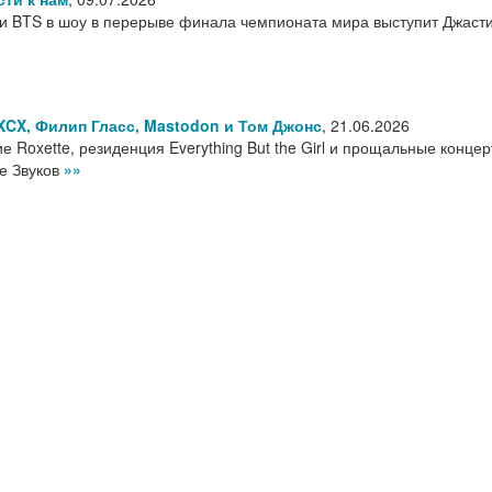
 BTS в шоу в перерыве финала чемпионата мира выступит Джаст
 XCX, Филип Гласс, Mastodon и Том Джонс
,
21.06.2026
е Roxette, резиденция Everything But the Girl и прощальные конце
те Звуков
»»