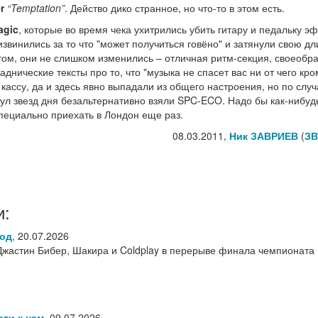
r
“Temptation”
. Действо дико странное, но что-то в этом есть.
agic
, которые во время чека ухитрились убить гитару и педальку э
извинились за то что "может получиться говёно" и затянули свою д
ом, они не слишком изменились – отличная ритм-секция, своеобр
нические тексты про то, что "музыка не спасет вас ни от чего кро
кассу, да и здесь явно выпадали из общего настроения, но по слу
ул звезд дня безальтернативно взяли SPC-ECO. Надо бы как-нибуд
специально приехать в Лондон еще раз.
08.03.2011,
Ник ЗАВРИЕВ
(
ЗВ
и:
род
,
20.07.2026
Джастин Бибер, Шакира и Coldplay в перерыве финала чемпионата
сти к нам
,
09.07.2026