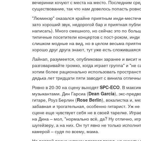
вечеринки кочуют с места на место. Последним сред
существование, так что нам довелось попасть ровно
"Люминэр" оказался крайне приятным инди-местечко
зато хороший звук, недорогой бар и приятная публ
написать). Много смешного, но сейчас это по больш
типичные посетители концертов с пост-роком, инди
слишком модные на вид, но в целом весьма приятны
хорошо друг друга знают, тут уже есть сложившаяся
Лайнап, разумеется, опубликован заранее и висит 
разговаривайте громко, когда играет группа" и "не 
хотим более рационально использовать пространст
дядька лет тридцати пяти заводит с винила отличн
Ровно в 20-30 на сцену выходят
SPC-ECO
. В макси
музыкантами. Дин Гарсиа (
Dean Garcia
), экс-пред
гитаре, Роуз Берлин (
Rose Berlin
), вокалистка и, м
забавная и трогательная, особенно гитарист. Уж не
сцене еще чувствует себя не в своей тарелке. Игра
на Дина – мол, "нормально всё, да? Ну отлично, игр
шугейзеру, а на них. Он тут явно не только исполн
камерой – судя по всему, мама.
На первой песне чуточку плавает вокал, но минуты з