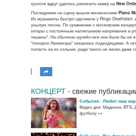
грохоте вдруг удалось различить кавер на
New Orde
Последними на сцену вышли меланхолики
Piano M
Их музыканты быстро одолжили у Ringo Deathstarr, 
унылую песню. По сравнению с московским концерт
гитары с постоянным нагнетанием напряжения и упад
тишины". На обычном шугейз-гиге они были бы не в 
"похорон Люминэра" оказались подходящими. А тит
попасть на их сольник, ради такого не жалко даже 
КОНЦЕРТ
- свежие публикаци
События
-
Любит наш на
Видео дня: Мадонна, BTS, 
футболу
»»
События
-
Все флаги в го