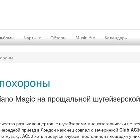
льбомы
Чарты
Обзоры
Music Pro
Календарь
хороны
похороны
Piano Magic на прощальной шугейзерской
ичество разных концертов, с шугейзерами мне категорически не вез
 очередной приезд в Лондон наконец совпал с вечеринкой
Club AC3
 музыку. AC30 хоть и зовутся клубом, постоянной площадки у них