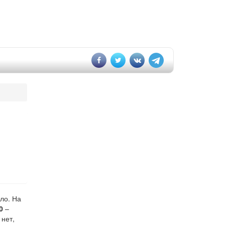
ло. На
0
–
 нет,