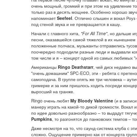
очень мощный, громкий и при этом на удивление точ
только раз в десять мощнее. Особенно хорошо звуч
напоминает
Seefeel
. Отлично слышен и вокал Роуз 
под стеной звука и не превращается в кашу.
Начали с главного хита,
"For All Time"
, но дальше и
песни, оказавшейся самой тяжелой в их нынешнем 
положенные полчаса, музыканты отправились тусоват
поочередно подходили разные люди и выдавали компл
том числе и я – концерт одной из самых любимых "н
Американцы
Ringo Deathstarr
, чей диск недавно в
"очень домашним" SPC-ECO, эти - ребята с претенз
самоподача. В группе опять же три человека – аутич
гримерке и за ним пришлось ходить посреди концерт
выросший на гранже.
Ringo очень любят
My Bloody Valentine
(и в записи
манеру играть на какой-то дикой громкости. Вокал 
по идее довольно разнообразно – то выдадут тягучк
Pumpkins
, то разгонятся до панковских темпов – 
Даже несмотря на то, что саунд-система клуба с э
сложно. Ощущение примерно как от концерта груп