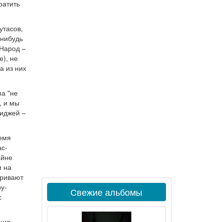
ратить
утасов,
-нибудь
 Народ –
е), не
а из них
па "не
, и мы
диджей –
ремя
ас-
айне
и на
тривают
ру-
Свежие альбомы
с
ния –