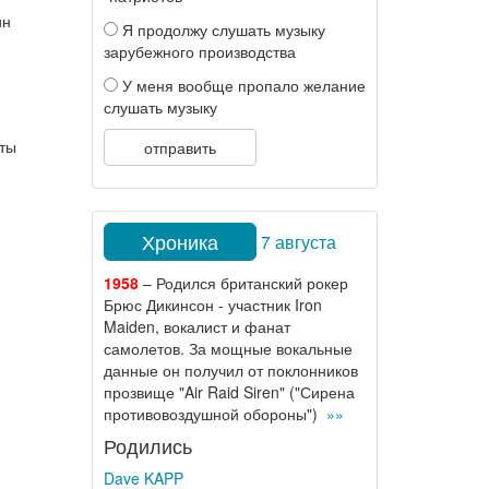
ин
Я продолжу слушать музыку
зарубежного производства
У меня вообще пропало желание
слушать музыку
рты
отправить
Хроника
7 августа
1958
– Родился британский рокер
Брюс Дикинсон - участник Iron
Maiden, вокалист и фанат
самолетов. За мощные вокальные
данные он получил от поклонников
прозвище "Air Raid Siren" ("Сирена
противовоздушной обороны")
»»
Родились
Dave KAPP