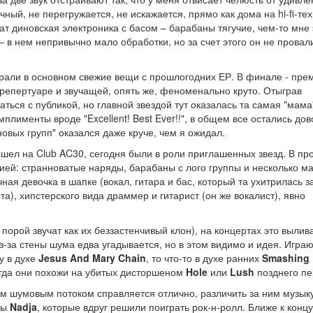
ный, не перегружается, не искажается, прямо как дома на hi-fi-тех
ат диновская электроника с басом – барабаны тягучие, чем-то мне 
– в нем непривычно мало обработки, но за счет этого он не провал
грали в основном свежие вещи с прошлогодних ЕР. В финале - пре
репертуаре и звучащей, опять же, феноменально круто. Отыграв
ься с публикой, но главной звездой тут оказалась та самая "мама"
именты вроде "Excellent! Best Ever!!", в общем все остались дов
овых групп" оказался даже круче, чем я ожидал.
ышел на Club AC30, сегодня были в роли приглашенных звезд. В пр
ией: странноватые наряды, барабаны с лого группы и несколько м
ная девочка в шапке (вокал, гитара и бас, который та ухитрилась з
а), хипстерского вида драммер и гитарист (он же вокалист), явно
 порой звучат как их беззастенчивый клон), на концертах это вылив
из-за стены шума едва угадывается, но в этом видимо и идея. Игра
у в духе
Jesus And Mary Chain
, то что-то в духе ранних
Smashing
тогда они похожи на убитых дисторшеном
Hole
или
Lush
позднего пе
тим шумовым потоком справляется отлично, различить за ним музык
пы
Nadja
, которые вдруг решили поиграть рок-н-ролл. Ближе к концу