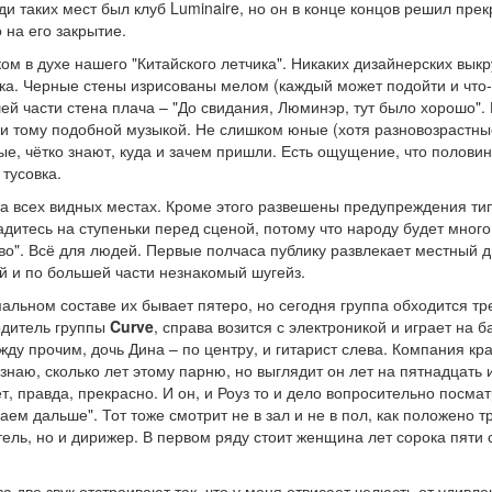
и таких мест был клуб Luminaire, но он в конце концов решил прек
 на его закрытие.
м в духе нашего "Китайского летчика". Никаких дизайнерских выкр
ика. Черные стены изрисованы мелом (каждый может подойти и что
ей части стена плача – "До свидания, Люминэр, тут было хорошо".
 и тому подобной музыкой. Не слишком юные (хотя разновозрастны
е, чётко знают, куда и зачем пришли. Есть ощущение, что половин
 тусовка.
на всех видных местах. Кроме этого развешены предупреждения ти
садитесь на ступеньки перед сценой, потому что народу будет много
во". Всё для людей. Первые полчаса публику развлекает местный 
ый и по большей части незнакомый шугейз.
мальном составе их бывает пятеро, но сегодня группа обходится т
водитель группы
Curve
, справа возится с электроникой и играет на б
ежду прочим, дочь Дина – по центру, и гитарист слева. Компания кр
 знаю, сколько лет этому парню, но выглядит он лет на пятнадцать 
ет, правда, прекрасно. И он, и Роуз то и дело вопросительно посма
аем дальше". Тот тоже смотрит не в зал и не в пол, как положено т
итель, но и дирижер. В первом ряду стоит женщина лет сорока пяти 
а две звук отстраивают так, что у меня отвисает челюсть от удивле