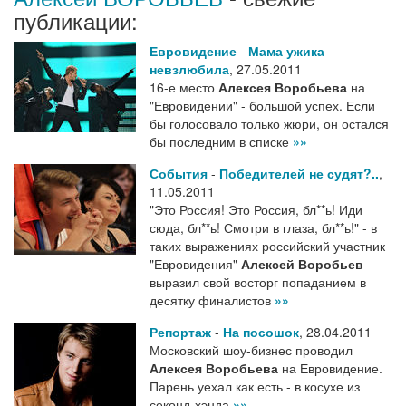
публикации:
Евровидение
-
Мама ужика
невзлюбила
,
27.05.2011
16-е место
Алексея Воробьева
на
"Евровидении" - большой успех. Если
бы голосовало только жюри, он остался
бы последним в списке
»»
События
-
Победителей не судят?..
,
11.05.2011
"Это Россия! Это Россия, бл**ь! Иди
сюда, бл**ь! Смотри в глаза, бл**ь!" - в
таких выражениях российский участник
"Евровидения"
Алексей Воробьев
выразил свой восторг попаданием в
десятку финалистов
»»
Репортаж
-
На посошок
,
28.04.2011
Московский шоу-бизнес проводил
Алексея Воробьева
на Евровидение.
Парень уехал как есть - в косухе из
секонд-хэнда
»»