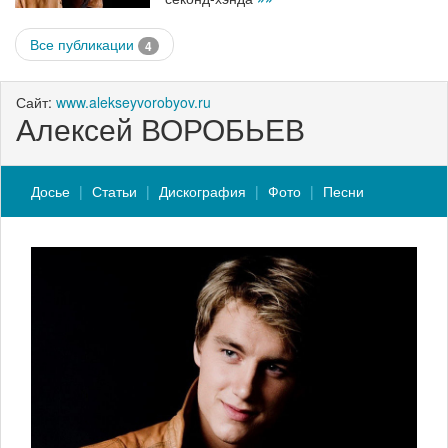
Все публикации
4
Сайт:
www.alekseyvorobyov.ru
Алексей ВОРОБЬЕВ
Досье
Статьи
Дискография
Фото
Песни