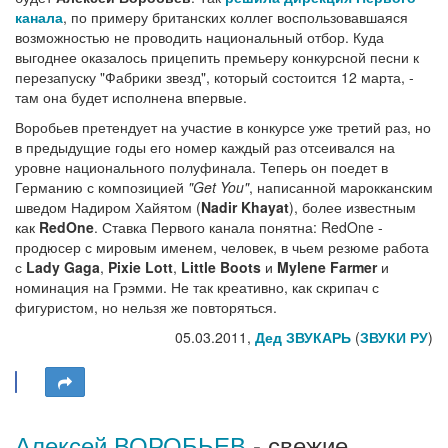
канала
, по примеру британских коллег воспользовавшаяся
возможностью не проводить национальный отбор. Куда
выгоднее оказалось прицепить премьеру конкурсной песни к
перезапуску "Фабрики звезд", который состоится 12 марта, -
там она будет исполнена впервые.
Воробьев претендует на участие в конкурсе уже третий раз, но
в предыдущие годы его номер каждый раз отсеивался на
уровне национального полуфинала. Теперь он поедет в
Германию с композицией
"Get You"
, написанной марокканским
шведом Надиром Хайятом (
Nadir Khayat
), более известным
как
RedOne
. Ставка Первого канала понятна: RedOne -
продюсер с мировым именем, человек, в чьем резюме работа
с
Lady Gaga
,
Pixie Lott
,
Little Boots
и
Mylene Farmer
и
номинация на Грэмми. Не так креативно, как скрипач с
фигуристом, но нельзя же повторяться.
05.03.2011,
Дед ЗВУКАРЬ
(
ЗВУКИ РУ
)
Алексей ВОРОБЬЕВ
- свежие