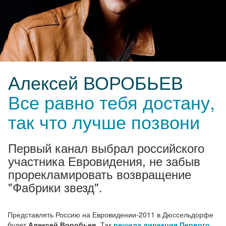
Алексей ВОРОБЬЕВ
Все равно тебя достану,
так что лучше позвони
Первый канал выбрал российского
участника Евровидения, не забыв
прорекламировать возвращение
"Фабрики звезд".
Представлять Россию на Евровидении-2011 в Дюссельдорфе
будет
Алексей Воробьев
. Так
решила дирекция Первого