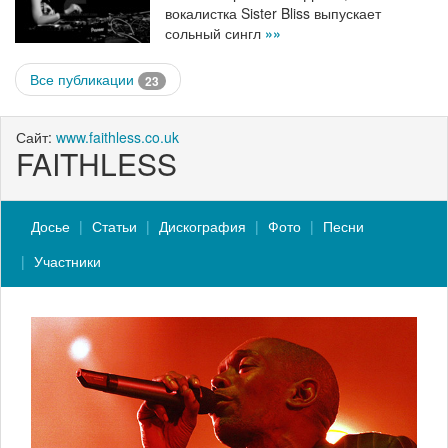
вокалистка Sister Bliss выпускает
сольный сингл
»»
Все публикации
23
Сайт:
www.faithless.co.uk
FAITHLESS
Досье
Статьи
Дискография
Фото
Песни
Участники