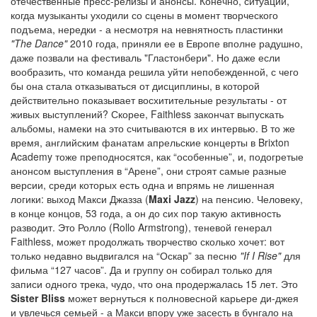
отечественные пресс-релизы и анонсы. Конечно, ситуации,
когда музыканты уходили со сцены в момент творческого
подъема, нередки - а несмотря на невнятность пластинки
"The Dance"
2010 года, приняли ее в Европе вполне радушно,
даже позвали на фестиваль "Гластонбери". Но даже если
вообразить, что команда решила уйти непобежденной, с чего
бы она стала отказываться от дисциплины, в которой
действительно показывает восхитительные результаты - от
живых выступлений? Скорее, Faithless закончат выпускать
альбомы, намеки на это считываются в их интервью. В то же
время, английским фанатам апрельские концерты в Brixton
Academy тоже преподносятся, как “особенные”, и, подогретые
анонсом выступления в “Арене”, они строят самые разные
версии, среди которых есть одна и впрямь не лишенная
логики: выход Макси Джазза (
Maxi Jazz
) на пенсию. Человеку,
в конце концов, 53 года, а он до сих пор такую активность
разводит. Это Ролло (
Rollo Armstrong), теневой генерал
Faithless, может продолжать творчество сколько хочет: вот
только недавно выдвигался на “Оскар” за песню
"If I Rise"
для
фильма “127 часов”. Да и группу он собирал только для
записи одного трека, чудо, что она продержалась 15 лет. Это
Sister Bliss
может вернуться к полновесной карьере ди-джея
и увлечься семьей - а Макси впору уже засесть в бунгало на