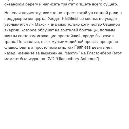
океанском берегу и написать трактат о тщете всего сущего.
Но, если начистоту, все это не играет такой уж важной роли в
преддверии концерта. Уходят Faithless со сцены, не уходят,
увольняется ли Макси - значимо только количество бешеной
энергии, которое обрушат на зрителей британцы, полным
живым составом играющие простейший, вроде бы, хаус и
транс. По счастью, в век мультимедийной прессы проще не
славословить а просто показать, как Faithless девять лет
назад, извините за выражение, “зажгли” на Гластонбери (этот
момент был издан на DVD “Glastonbury Anthems”).