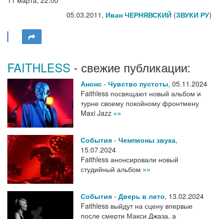
11 марта, 22.00
05.03.2011,
Иван ЧЕРНЯВСКИЙ
(
ЗВУКИ РУ
)
FAITHLESS
- свежие публикации:
Анонс
-
Чувство пустоты
,
05.11.2024
Faithless посвящают новый альбом и
турне своему покойному фронтмену
Maxi Jazz
»»
События
-
Чемпионы звука
,
15.07.2024
Faithless анонсировали новый
студийный альбом
»»
События
-
Дверь в лето
,
13.02.2024
Faithless выйдут на сцену впервые
после смерти Макси Джаза, а