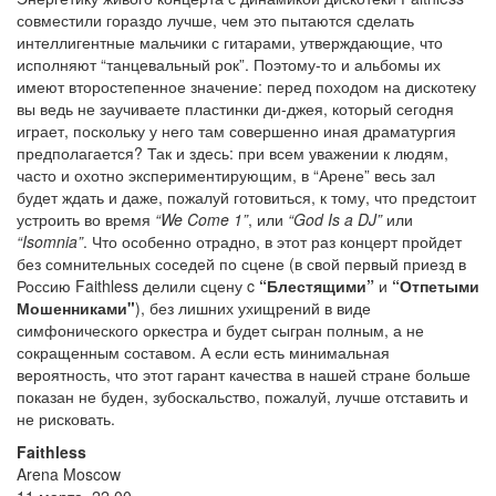
совместили гораздо лучше, чем это пытаются сделать
интеллигентные мальчики с гитарами, утверждающие, что
исполняют “танцевальный рок”. Поэтому-то и альбомы их
имеют второстепенное значение: перед походом на дискотеку
вы ведь не заучиваете пластинки ди-джея, который сегодня
играет, поскольку у него там совершенно иная драматургия
предполагается? Так и здесь: при всем уважении к людям,
часто и охотно экспериментирующим, в “Арене” весь зал
будет ждать и даже, пожалуй готовиться, к тому, что предстоит
устроить во время
“We Come 1”
, или
“God Is a DJ”
или
“Isomnia”
. Что особенно отрадно, в этот раз концерт пройдет
без сомнительных соседей по сцене (в свой первый приезд в
Россию Faithless делили сцену c
“Блестящими”
и
“Отпетыми
Мошенниками"
), без лишних ухищрений в виде
симфонического оркестра и будет сыгран полным, а не
сокращенным составом. А если есть минимальная
вероятность, что этот гарант качества в нашей стране больше
показан не буден, зубоскальство, пожалуй, лучше отставить и
не рисковать.
Faithless
Arena Moscow