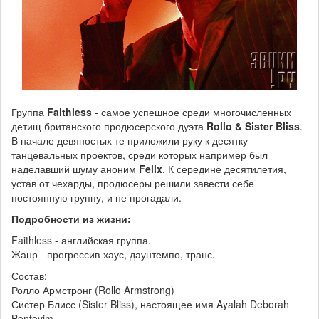
Группа
Faithless
- самое успешное среди многочисленных
детищ британского продюсерского дуэта
Rollo & Sister Bliss
.
В начале девяностых те приложили руку к десятку
танцевальных проектов, среди которых например был
наделавший шуму аноним
Felix
. К середине десятилетия,
устав от чехарды, продюсеры решили завести себе
постоянную группу, и не прогадали.
Подробности из жизни:
Faithless - английская группа.
Жанр - прогрессив-хаус, даунтемпо, транс.
Состав:
Ролло Армстронг (Rollo Armstrong)
Систер Блисс (Sister Bliss), настоящее имя Ayalah Deborah
Bentovim