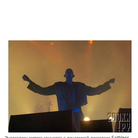
Энергетику живого концерта с динамикой дискотеки Faithless