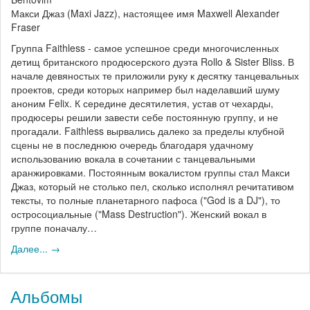
Макси Джаз (Maxi Jazz), настоящее имя Maxwell Alexander
Fraser
Группа Faithless - самое успешное среди многочисленных
детищ британского продюсерского дуэта Rollo & Sister Bliss. В
начале девяностых те приложили руку к десятку танцевальных
проектов, среди которых например был наделавший шуму
аноним Felix. К середине десятилетия, устав от чехарды,
продюсеры решили завести себе постоянную группу, и не
прогадали. Faithless вырвались далеко за пределы клубной
сцены не в последнюю очередь благодаря удачному
использованию вокала в сочетании с танцевальными
аранжировками. Постоянным вокалистом группы стал Макси
Джаз, который не столько пел, сколько исполнял речитативом
тексты, то полные планетарного пафоса ("God is a DJ"), то
остросоциальные ("Mass Destruction"). Женский вокал в
группе поначалу…
Далее... →
Альбомы