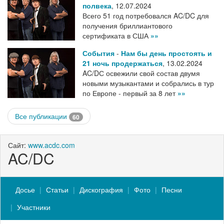
полвека
,
12.07.2024
Всего 51 год потребовался AC/DC для
получения бриллиантового
сертификата в США
»»
События
-
Нам бы день простоять и
21 ночь продержаться
,
13.02.2024
AC/DС освежили свой состав двумя
новыми музыкантами и собрались в тур
по Европе - первый за 8 лет
»»
Все публикации
60
Сайт:
www.acdc.com
AC/DC
Досье
Статьи
Дискография
Фото
Песни
Участники