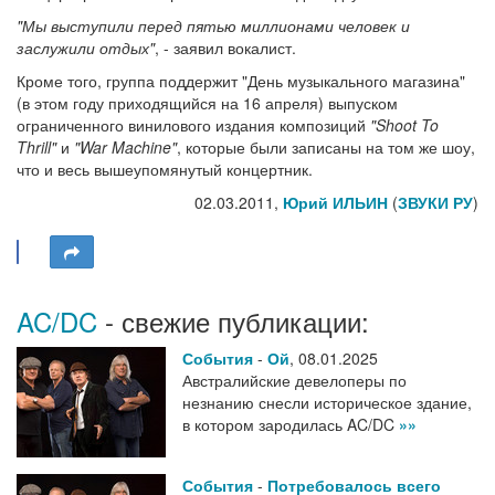
"Мы выступили перед пятью миллионами человек и
заслужили отдых"
, - заявил вокалист.
Кроме того, группа поддержит "День музыкального магазина"
(в этом году приходящийся на 16 апреля) выпуском
ограниченного винилового издания композиций
"Shoot To
Thrill"
и
"War Machine"
, которые были записаны на том же шоу,
что и весь вышеупомянутый концертник.
02.03.2011,
Юрий ИЛЬИН
(
ЗВУКИ РУ
)
AC/DC
- свежие публикации:
События
-
Ой
,
08.01.2025
Австралийские девелоперы по
незнанию снесли историческое здание,
в котором зародилась AC/DC
»»
События
-
Потребовалось всего