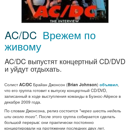
AC/DC
Врежем по
живому
AC/DC выпустят концертный CD/DVD
и уйдут отдыхать.
Солист
AC/DC
Брайан Джонсон (
Brian Johnson
)
объявил
,
что его группа готовит к выпуску концертный CD/DVD,
записанный в ходе выступления команды в Буэнос-Айресе в
декабре 2009 года.
По словам Джонсона, релиз состоится
"через шесть недель
или около того"
. После этого группа собирается сделать
большой перерыв: они практически постоянно
концертировали на протяжении последних двух лет.