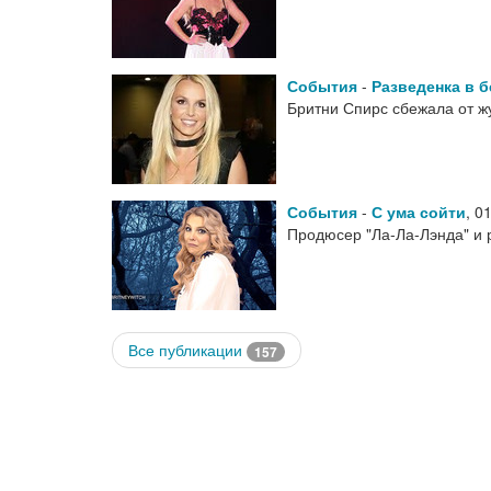
События
-
Разведенка в б
Бритни Спирс сбежала от ж
События
-
С ума сойти
,
01
Продюсер "Ла-Ла-Лэнда" и 
Все публикации
157