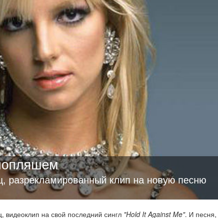
попляшем
ц, разрекламированный клип на новую песню
ц, видеоклип на свой последний сингл
"Hold It Against Me"
. И песня,