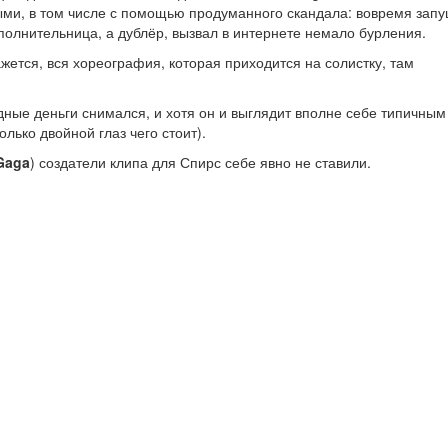
ыми, в том числе с помощью продуманного скандала: вовремя зап
сполнительница, а дублёр, вызвал в интернете немало бурления.
жется, вся хореография, которая приходится на солистку, там
едные деньги снимался, и хотя он и выглядит вполне себе типичным
лько двойной глаз чего стоит).
Gaga
) создатели клипа для Спирс себе явно не ставили.