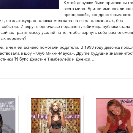
К этой девушке были прикованы гл
всего мира. Бритни именовали «по
принцессой», «подростковым секс-
, ее златокудрая головка мелькала на всех телеканалах, без
а-событие. И вдруг в одночасье недавняя любимица публики стала
сейчас тратит массу усилий на то, чтобы вернуть себе расположен
ьных перемен?
ой, в чем ей активно помогали родители. В 1993 году девочка прош
участвовала в шоу «Клуб Микки-Мауса». Другие будущие знаменитос
астники ’N Sync Джастин Тимберлейк и Джейси…