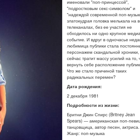
именовали "поп-принцессой",
"подростковым секс-символом" и
"надеждой современной поп-музык
златокудрая головка мелькала на в
телеканалах, без ее участия не
обходилось ни одно крупное медиа
событие. И вдруг в одночасье нед
любимица публики стала постоян
персонажем скандальной хроники,
сейчас тратит массу усилий на то,
вернуть себе расположение публики
Что же стало причиной таких
радикальных перемен?
Дата рождения:
2 декабря 1981
Подробности из жизни:
Бритни Джин Спирс (Britney Jean
Spears) — американская поп-певи
танцовщица, автор песен, актриса.
Жанр: поп-музыка