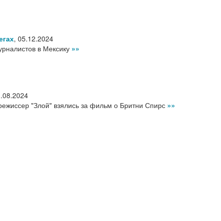
егах
,
05.12.2024
урналистов в Мексику
»»
.08.2024
режиссер "Злой" взялись за фильм о Бритни Спирс
»»