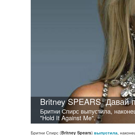
Britney SPEARS
Давай 
Бритни Спирс выпустила, наконе
"Hold It Against Me".
Бритни Спирс (
Britney Spears
)
выпустила
, наконе