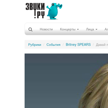
Новости
Концерты
Лица
А
Рубрики
События
Britney SPEARS
Давай 