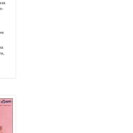
аза
п-
ие
ла
ти,