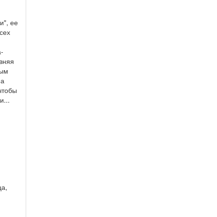
и", ее
сех
-
авняя
ным
 а
 чтобы
...
ца,