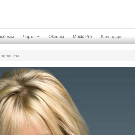
льбомы
Чарты
Обзоры
Music Pro
Календарь
попляшем