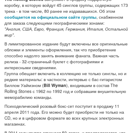
коробку, в которую войдут 45 синглов группы, содержащих 173
трека - в том числе, 80 ранее не издававшихся. Об этом
сообщается на официальном сайте группы
, снабженном
для заказа следующими географическими зонами:
"Англия, США, Евро, Франция, Германия, Италия, Остальной
мир"
.
В лимитированное издание будут включены все оригинальные
обложки и элементы оформления, так что приобретение
способно надолго занять внимание фаната. Важная часть
релиза - 32-страничный буклет с фотографиями и
интересными сведениями.
Группа обещает включить в коллекцию не только синглы, но и
редкие материалы: в частности, интервью с бас-гитаристом
Биллом Уаймэном (
Bill Wyman
), входившим в состав The
Rolling Stones с 1962 по 1992 год и собравшим внушительную
меморабилию команды.
Психоделический розовый бокс-сет поступит в продажу 11
апреля 2011 года. Его можно будет приобрести не только на
CD, но и в цифровом формате во всех крупных электронных
магазинах.
В 2011 году группа отмечает 50-летие, и предполагается, что