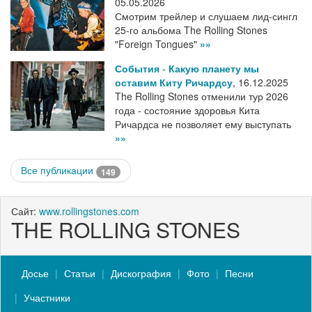
05.05.2026
Смотрим трейлер и слушаем лид-сингл
25-го альбома The Rolling Stones
"Foreign Tongues"
»»
События
-
Какую планету мы
оставим Киту Ричардсу
,
16.12.2025
The Rolling Stones отменили тур 2026
года - состояние здоровья Кита
Ричардса не позволяет ему выступать
»»
Все публикации
149
Сайт:
www.rollingstones.com
THE ROLLING STONES
Досье
Статьи
Дискография
Фото
Песни
Участники