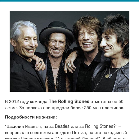
В 2012 году команда
The Rolling Stones
отметит свое 50-
летие. За полвека они продали более 250 млн пластинок.
Подробности из жизни:
“Василий Иваныч, ты за Beatles или за Rolling Stones?” –
вопрошал в советском анекдоте Петька, на что находчивый
комдив Чапаев отвечал: “А в которой Леннон!”. В общем, вы