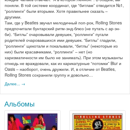
поняли. В той системе координат, где “битлам” отводится №1,
“роллинги” были вторыми. Хотя правильнее сказать –
другими.
Там, где у Beatles звучал мелодичный поп-рок, Rolling Stones
предпочитали бунтарский ритм-энд-блюз (не путать с ар-эн-
би). “Битлы” очаровывали девушек, “роллинги” пугали
родителей очаровавшихся ими девушек. “Битлы” гладили,
“роллинги” щекотали и покалывали, “битлы” (некоторые из
них) были красавчиками, “роллинги” – нет (но
харизматичности им было не занимать). При этом музыканты
отнюдь не враждовали, как их карикатурные “потомки” Blur и
Oasis – наоборот, очень дружили. И, в отличие от Beatles,
Rolling Stones сохранили группу и довольно…
Далее... →
Альбомы