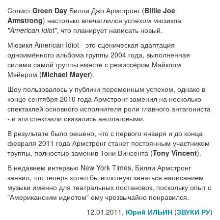
Cолист
Green Day
Билли Джо Армстронг (
Billie Joe
Armstrong
) настолько впечатлился успехом мюзикла
"American Idiot"
, что планирует написать новый.
Мюзикл American Idiot - это сценическая адаптация
одноимённого альбома группы 2004 года, выполненная
силами самой группы вместе с режиссёром Майклом
Мэйером (
Michael Mayer
).
Шоу пользовалось у публики переменным успехом, однако в
конце сентября 2010 года Армстронг заменил на несколько
спектаклей основного исполнителя роли главного антагониста
- и эти спектакли оказались аншлаговыми.
В результате было решено, что с первого января и до конца
февраля 2011 года Армстронг станет постоянным участником
труппы, полностью заменив Тони Винсента (
Tony Vincent
).
В недавнем интервью New York Times, Билли Армстронг
заявил, что теперь хотел бы вплотную заняться написанием
музыки именно для театральных постановок, поскольку опыт с
"Американским идиотом" ему чрезвычайно понравился.
12.01.2011,
Юрий ИЛЬИН
(
ЗВУКИ РУ
)