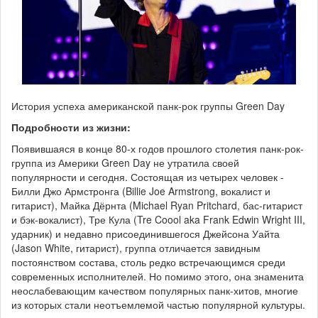
История успеха американской панк-рок группы Green Day
Подробности из жизни:
Появившаяся в конце 80-х годов прошлого столетия панк-рок-
группа из Америки Green Day не утратила своей
популярности и сегодня. Состоящая из четырех человек -
Билли Джо Армстронга (Billie Joe Armstrong, вокалист и
гитарист), Майка Дёрнта (Michael Ryan Pritchard, бас-гитарист
и бэк-вокалист), Тре Кула (Tre Coool aka Frank Edwin Wright III,
ударник) и недавно присоединившегося Джейсона Уайта
(Jason White, гитарист), группа отличается завидным
постоянством состава, столь редко встречающимся среди
современных исполнителей. Но помимо этого, она знаменита
неослабевающим качеством популярных панк-хитов, многие
из которых стали неотъемлемой частью популярной культуры.