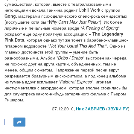
сумасшествия, которая, вместе с театрализованными
интонациями вокала Ганкина роднит Uphill Work с группой
Gong
, мастерами психоделического спейс-рока семидесятых
(послушайте хотя бы "
Why Can't Max Just Relaх
"). Их более
лиричные и печальные номера вроде "
A Feeling of Spring
"
рождают еще одну приятную ассоциацию –
The Legendary
Pink Dots
, которая однако тут же тонет в барабано-клавишно-
гитарном водовороте "
Not Your Usual This And That
". Одно из
главных достоинств этой группы – умение быть
разнообразными. Альбом "
Dribs / Drabs
" выстроен как череда
не похожих друг на друга картин, объединенных, тем не
менее, общим сюжетом. Напряжение первой песни вдруг
разрешается бравурным диско-ритмом, а под конец альбома
из тумана вдруг всплывает "
Falderal Express
", игривая
инстурменталка с аккордеоном, которая вполне сгодилась бы
для саундтрека какого-нибудь затерянного фильма с Пьером
Ришаром.
27.12.2010,
Ник ЗАВРИЕВ
(
ЗВУКИ РУ
)