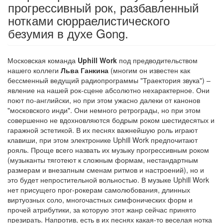
прогрессивный рок, разбавленный
нотками сюрраелистического
безумия в духе Gong.
Московская команда
Uphill Work
под предводительством
нашего коллеги
Льва Ганкина
(многим он известен как
бессменный ведущий радиопрограммы "Траектория звука") –
явление на нашей рок-сцене абсолютно нехарактерное. Они
поют по-английски, но при этом ужасно далеки от канонов
"московского инди". Они немного ретрограды, но при этом
совершенно не вдохновляются бодрым роком шестидесятых и
гаражной эстетикой. В их песнях важнейшую роль играют
клавиши, при этом электронике Uphill Work предпочитают
рояль. Проще всего назвать их музыку прогрессивным роком
(музыканты тяготеют к сложным формам, нестандартным
размерам и внезапным сменам ритмов и настроений), но и
это будет непростительной вольностью. В музыке Uphill Work
нет присущего прог-рокерам самолюбования, длинных
виртуозных соло, многочастных симфонических форм и
прочей атрибутики, за которую этот жанр сейчас принято
презирать. Напротив, есть в их песнях какая-то веселая нотка