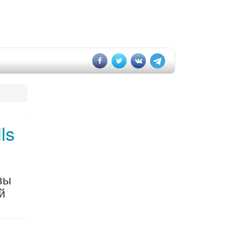
ls
вы
й