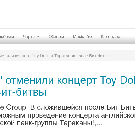
льбомы
Чарты
Обзоры
Music Pro
Календарь
тменили концерт Toy Dolls и Тараканов после Бит-битвы
" отменили концерт Toy Dol
Бит-битвы
e Group. В сложившейся после Бит Бит
можным проведение концерта английско
ской панк-группы Тараканы!,...