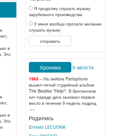
Я продолжу слушать музыку
зарубежного производства
У меня вообще пропало желание
слушать музыку
и.
лет,
отправить
ько в
. Это
Хроника
6 августа
1965
– На лейбле Parlophone
вышел пятый студийный альбом
The Beatles "Help!". В британском
и.
хит-параде диск занимал первое
лет,
место в течение 9 недель подряд
»»
ько в
Родились
. Это
Ernesto LECUONA
их