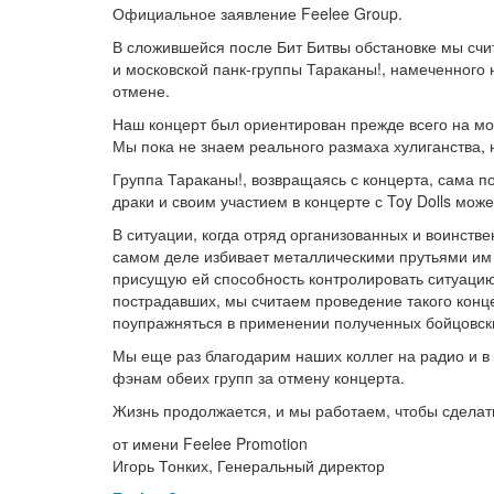
Официальное заявление Feelee Group.
В сложившейся после Бит Битвы обстановке мы счи
и московской панк-группы Тараканы!, намеченного 
отмене.
Наш концерт был ориентирован прежде всего на мо
Мы пока не знаем реального размаха хулиганства, 
Группа Тараканы!, возвращаясь с концерта, сама п
драки и своим участием в концерте с Toy Dolls мо
В ситуации, когда отряд организованных и воинств
самом деле избивает металлическими прутьями им
присущую ей способность контролировать ситуацию
пострадавших, мы считаем проведение такого кон
поупражняться в применении полученных бойцовск
Мы еще раз благодарим наших коллег на радио и в
фэнам обеих групп за отмену концерта.
Жизнь продолжается, и мы работаем, чтобы сделат
от имени Feelee Promotion
Игорь Тонких, Генеральный директор