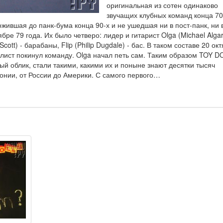
оригинальная из сотен одинаково
звучащих клубных команд конца 70-
ожившая до панк-бума конца 90-х и не ушедшая ни в пост-панк, ни 
ре 79 года. Их было четверо: лидер и гитарист Olga (Michael Algar
Scott) - барабаны, Flip (Philip Dugdale) - бас. В таком составе 20 ок
алист покинул команду. Olga начал петь сам. Таким образом TOY D
й облик, стали такими, какими их и поныне знают десятки тысяч
онии, от России до Америки. С самого первого…