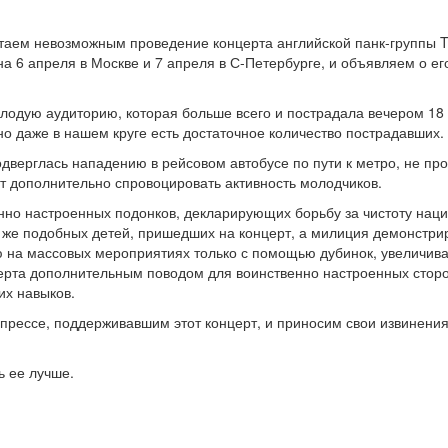
таем невозможным проведение концерта английской панк-группы To
на 6 апреля в Москве и 7 апреля в С-Петербурге, и объявляем о ег
лодую аудиторию, которая больше всего и пострадала вечером 18
но даже в нашем круге есть достаточное количество пострадавших.
одверглась нападению в рейсовом автобусе по пути к метро, не пр
жет дополнительно спровоцировать активность молодчиков.
енно настроенных подонков, декларирующих борьбу за чистоту наци
 же подобных детей, пришедших на концерт, а милиция демонстри
 на массовых мероприятиях только с помощью дубинок, увеличива
церта дополнительным поводом для воинственно настроенных стор
их навыков.
 прессе, поддерживавшим этот концерт, и приносим свои извинения
ь ее лучше.