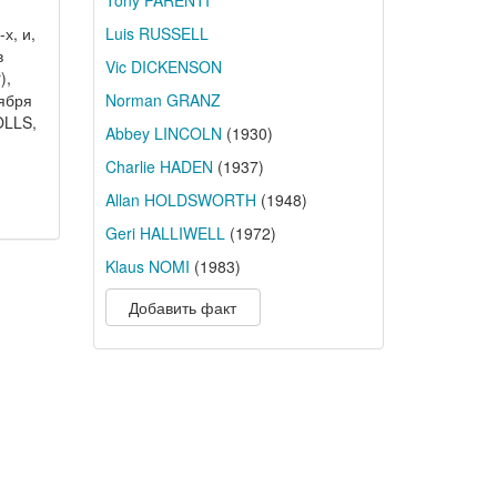
Tony PARENTI
Luis RUSSELL
х, и,
в
Vic DICKENSON
),
Norman GRANZ
тября
OLLS,
Abbey LINCOLN
(1930)
Charlie HADEN
(1937)
Allan HOLDSWORTH
(1948)
Geri HALLIWELL
(1972)
Klaus NOMI
(1983)
Добавить факт