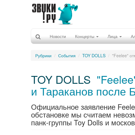
Новости
Концерты
Лица
А
Рубрики
События
TOY DOLLS
"Feelee" о
TOY DOLLS
"Feelee
и Тараканов после 
Официальное заявление Feele
обстановке мы считаем невоз
панк-группы Toy Dolls и москов