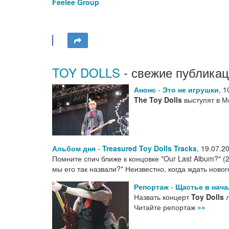
Feelee Group
TOY DOLLS
- свежие публикац
Анонс
-
Это не игрушки
,
1
The Toy Dolls
выступят в М
Альбом дня
-
Treasured Toy Dolls Tracks
,
19.07.2
Помните спич ближе к концовке "Our Last Album?" (2
мы его так назвали?" Неизвестно, когда ждать ново
Репортаж
-
Щастье в нача
Назвать концерт
Toy Dolls
л
Читайте репортаж
»»