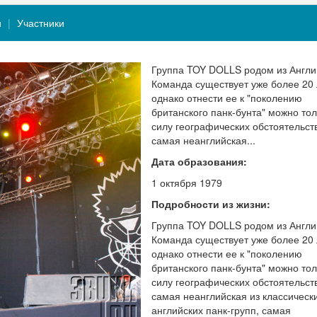
и
Участники
Группа TOY DOLLS родом из Англи
Команда существует уже более 20 
однако отнести ее к "поколению
британского панк-бунта" можно тол
силу географических обстоятельств
самая неанглийская...
Дата образования:
1 октября 1979
Подробности из жизни:
Группа TOY DOLLS родом из Англи
Команда существует уже более 20 
однако отнести ее к "поколению
британского панк-бунта" можно тол
силу географических обстоятельств
самая неанглийская из классическ
английских панк-групп, самая