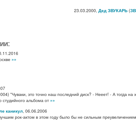
23.03.2000,
Дед ЗВУКАРЬ
(
ЗВ
ии:
0.11.2016
оскве
»»
007
004) "Чуваки, это точно наш последний диск? - Нееет! - А тогда на 
го студийного альбома от
»»
ле каникул
,
06.06.2006
учшим рок-актом в этом году было бы не сильным преувеличением