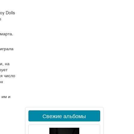
y Dolls
о
 марта.
оиграла
и, на
рует
я число
он
 им и
Свежие альбомы