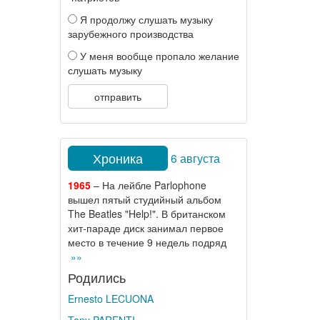
Я продолжу слушать музыку
зарубежного производства
У меня вообще пропало желание
слушать музыку
отправить
Хроника
6 августа
1965
– На лейбле Parlophone
вышел пятый студийный альбом
The Beatles "Help!". В британском
хит-параде диск занимал первое
место в течение 9 недель подряд
»»
Родились
Ernesto LECUONA