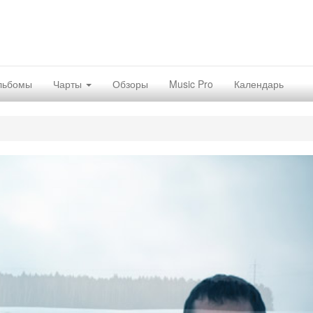
льбомы
Чарты
Обзоры
Music Pro
Календарь