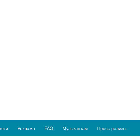
мяти
Реклама
FAQ
Музыкантам
Пресс-релизы