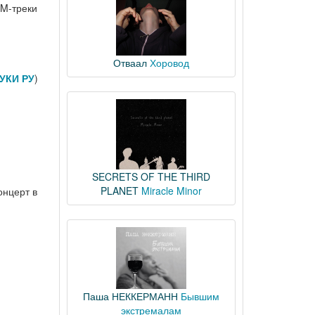
DM-треки
Отваал
Хоровод
УКИ РУ
)
SECRETS OF THE THIRD
PLANET
Miracle Minor
онцерт в
Паша НЕККЕРМАНН
Бывшим
экстремалам