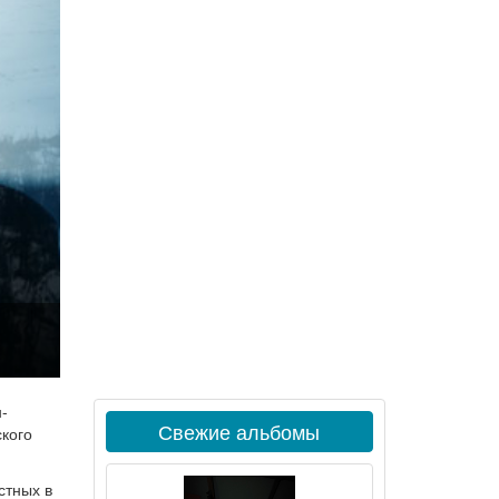
-
Свежие альбомы
кого
стных в