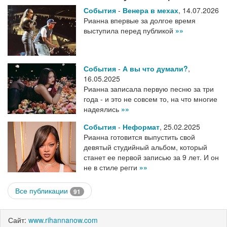
События
-
Венера в мехах
,
14.07.2026
Рианна впервые за долгое время
выступила перед публикой
»»
События
-
А вы что думали?
,
16.05.2025
Рианна записала первую песню за три
года - и это не совсем то, на что многие
надеялись
»»
События
-
Неформат
,
25.02.2025
Рианна готовится выпустить свой
девятый студийный альбом, который
станет ее первой записью за 9 лет. И он
не в стиле регги
»»
Все публикации
91
Сайт:
www.rihannanow.com