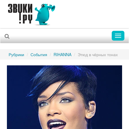
Toggl
naviga
Рубрики
События
RIHANNA
Этюд в чёрных тонах