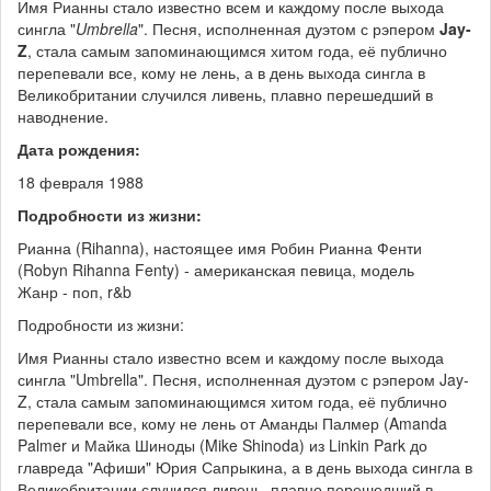
Имя Рианны стало известно всем и каждому после выхода
сингла "
Umbrella
". Песня, исполненная дуэтом с рэпером
Jay-
Z
, стала самым запоминающимся хитом года, её публично
перепевали все, кому не лень, а в день выхода сингла в
Великобритании случился ливень, плавно перешедший в
наводнение.
Дата рождения:
18 февраля 1988
Подробности из жизни:
Рианна (Rihanna), настоящее имя Робин Рианна Фенти
(Robyn Rihanna Fenty) - американская певица, модель
Жанр - поп, r&b
Подробности из жизни:
Имя Рианны стало известно всем и каждому после выхода
сингла "Umbrella". Песня, исполненная дуэтом с рэпером Jay-
Z, стала самым запоминающимся хитом года, её публично
перепевали все, кому не лень от Аманды Палмер (Amanda
Palmer и Майка Шиноды (Mike Shinoda) из Linkin Park до
главреда "Афиши" Юрия Сапрыкина, а в день выхода сингла в
Великобритании случился ливень, плавно перешедший в