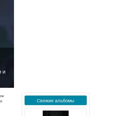
и и
ем
Свежие альбомы
ых