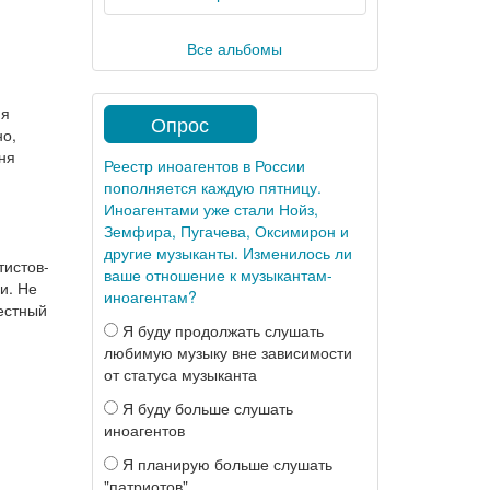
Все альбомы
ия
Опрос
но,
сня
Реестр иноагентов в России
пополняется каждую пятницу.
Иноагентами уже стали Нойз,
Земфира, Пугачева, Оксимирон и
другие музыканты. Изменилось ли
тистов-
ваше отношение к музыкантам-
и. Не
иноагентам?
вестный
Я буду продолжать слушать
любимую музыку вне зависимости
от статуса музыканта
Я буду больше слушать
иноагентов
Я планирую больше слушать
"патриотов"