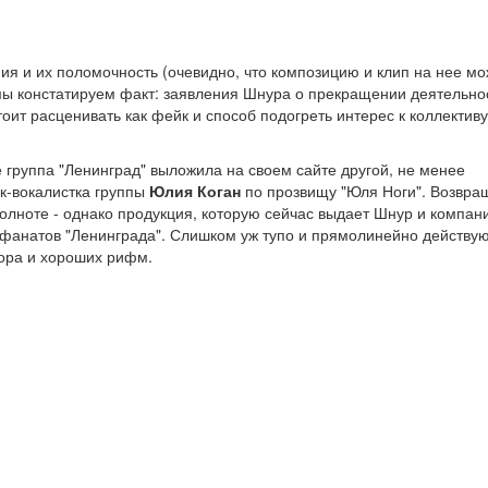
ия и их поломочность (очевидно, что композицию и клип на нее мо
мы констатируем факт: заявления Шнура о прекращении деятельно
тоит расценивать как фейк и способ подогреть интерес к коллективу
 группа "Ленинград" выложила на своем сайте другой, не менее
эк-вокалистка группы
Юлия Коган
по прозвищу "Юля Ноги". Возвра
олноте - однако продукция, которую сейчас выдает Шнур и компани
 фанатов "Ленинграда". Слишком уж тупо и прямолинейно действу
мора и хороших рифм.