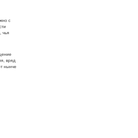
жно с
сти
, чья
щение
я, вряд
ют нынче