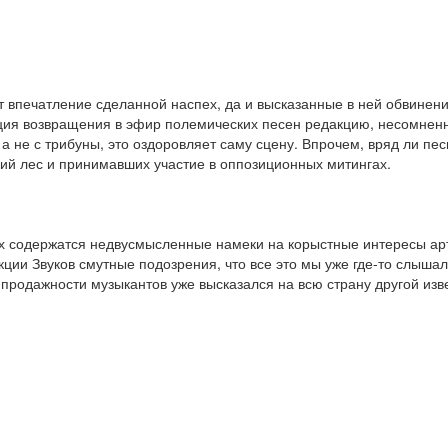
т впечатление сделанной наспех, да и высказанные в ней обвинен
нция возвращения в эфир полемических песен редакцию, несомнен
 а не с трибуны, это оздоровляет саму сцену. Впрочем, вряд ли пе
ий лес и принимавших участие в оппозиционных митингах.
рых содержатся недвусмысленные намеки на корыстные интересы ар
кции Звуков смутные подозрения, что все это мы уже где-то слышал
 продажности музыкантов уже высказался на всю страну другой из