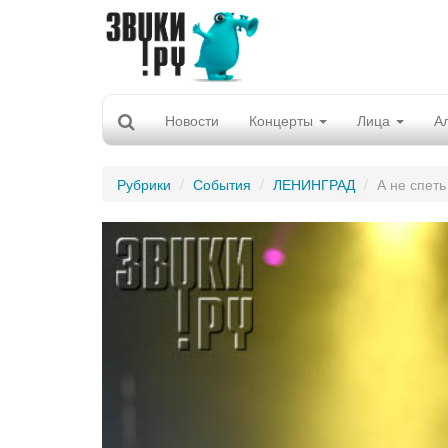
Новости
Концерты
Лица
А
Рубрики
События
ЛЕНИНГРАД
А не спет