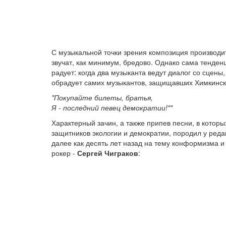
С музыкальной точки зрения композиция производи
звучат, как минимум, бредово. Однако сама тенде
радует: когда два музыканта ведут диалог со сцены,
обрадует самих музыкантов, защищавших Химкинск
"Покупайте билеты, братья,
Я - последний певец демократии!""
Характерный зачин, а также припев песни, в кото
защитников экологии и демократии, породил у реда
далее как десять лет назад на тему конформизма и
рокер -
Сергей Чиграков
: