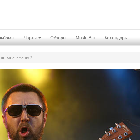
льбомы
Чарты
Обзоры
Music Pro
Календарь
ь ли мне песню?