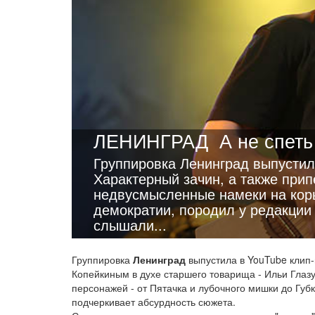
ЛЕНИНГРАД
А не спет
Группировка Ленинград выпустил
Характерный зачин, а также прип
недвусмысленные намеки на коры
демократии, породил у редакции 
слышали...
Группировка
Ленинград
выпустила в YouTube кли
Копейкиным в духе старшего товарища - Ильи Глаз
персонажей - от Пятачка и лубочного мишки до Губк
подчеркивает абсурдность сюжета.