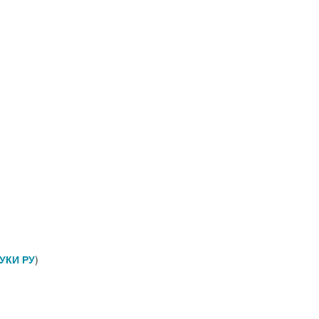
УКИ РУ
)