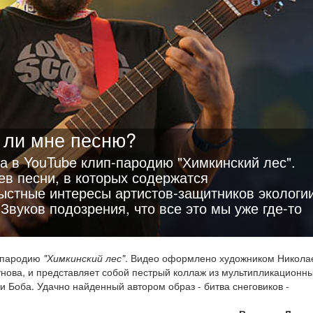
ь ли мне песню?
а в YouTube клип-пародию "Химкинский лес".
ев песни, в которых содержатся
стные интересы артистов-защитников экологи
Звуков подозрения, что все это мы уже где-то
п-пародию
"Химкинский лес"
. Видео оформлено художником Никола
унова, и представляет собой пестрый коллаж из мультипликационн
и Боба. Удачно найденный автором образ - битва снеговиков -