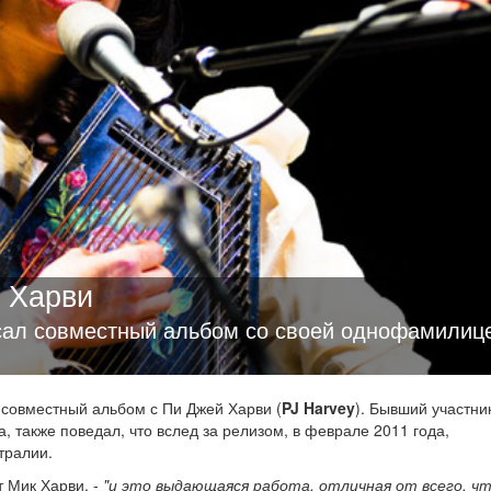
 Харви
сал совместный альбом со своей однофамилиц
л совместный альбом с Пи Джей Харви (
PJ Harvey
). Бывший участни
, также поведал, что вслед за релизом, в феврале 2011 года,
тралии.
т Мик Харви, -
"и это выдающаяся работа, отличная от всего, ч