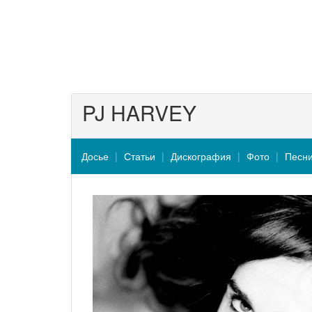
PJ HARVEY
Досье
Статьи
Дискография
Фото
Песн