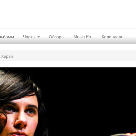
льбомы
Чарты
Обзоры
Music Pro
Календарь
 Харви