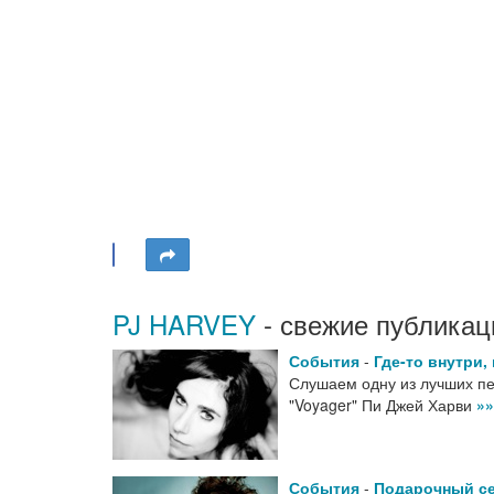
PJ HARVEY
- свежие публикац
События
-
Где-то внутри,
Слушаем одну из лучших пес
"Voyager" Пи Джей Харви
»»
События
-
Подарочный с