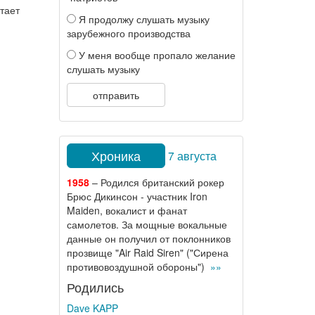
тает
Я продолжу слушать музыку
зарубежного производства
У меня вообще пропало желание
слушать музыку
отправить
Хроника
7 августа
1958
– Родился британский рокер
Брюс Дикинсон - участник Iron
Maiden, вокалист и фанат
самолетов. За мощные вокальные
данные он получил от поклонников
прозвище "Air Raid Siren" ("Сирена
противовоздушной обороны")
»»
Родились
Dave KAPP