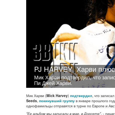
PJ HARVEY
Харви плюс
Мик Харви подтвердил, что запи
Пи Джей Харви.
Мик Харви (
Mick Harvey
)
подтвердил
, что записа
Seeds
,
покинувший группу
в январе прошлого года
однофамильцы отправятся в турне по Европе и Авс
"Ее альбом мы записали в мае, в Дорсете"
, - пише