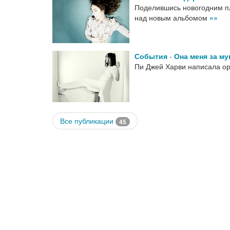
Поделившись новогодним пл
над новым альбомом
»»
События
-
Она меня за м
Пи Джей Харви написала ор
Все публикации
45