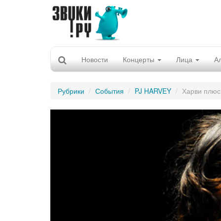
Новости
Концерты
Лица
А
Рубрики
События
PJ HARVEY
Харви плюс