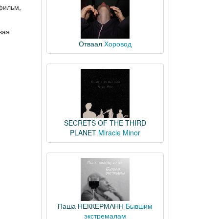
фильм,
вая
Отваал
Хоровод
SECRETS OF THE THIRD
PLANET
Miracle Minor
Паша НЕККЕРМАНН
Бывшим
экстремалам