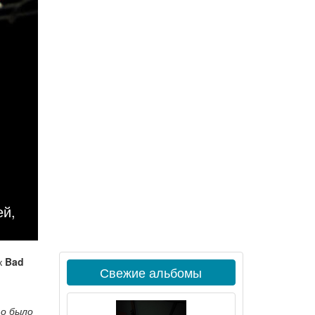
ей,
к
Bad
Свежие альбомы
то было