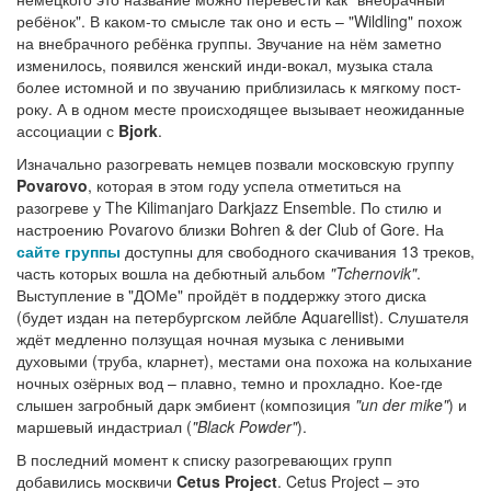
ребёнок". В каком-то смысле так оно и есть – "Wildling" похож
на внебрачного ребёнка группы. Звучание на нём заметно
изменилось, появился женский инди-вокал, музыка стала
более истомной и по звучанию приблизилась к мягкому пост-
року. А в одном месте происходящее вызывает неожиданные
ассоциации с
Bjork
.
Изначально разогревать немцев позвали московскую группу
Povarovo
, которая в этом году успела отметиться на
разогреве у The Kilimanjaro Darkjazz Ensemble. По стилю и
настроению Povarovo близки Bohren & der Club of Gore. На
сайте группы
доступны для свободного скачивания 13 треков,
часть которых вошла на дебютный альбом
"Tchernovik"
.
Выступление в "ДОМе" пройдёт в поддержку этого диска
(будет издан на петербургском лейбле Aquarellist). Слушателя
ждёт медленно ползущая ночная музыка с ленивыми
духовыми (труба, кларнет), местами она похожа на колыхание
ночных озёрных вод – плавно, темно и прохладно. Кое-где
слышен загробный дарк эмбиент (композиция
"un der mike"
) и
маршевый индастриал (
"Black Powder"
).
В последний момент к списку разогревающих групп
добавились москвичи
Cetus Project
. Cetus Project – это