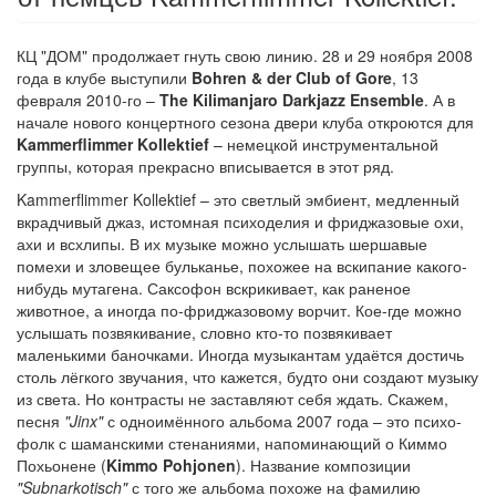
КЦ "ДОМ" продолжает гнуть свою линию. 28 и 29 ноября 2008
года в клубе выступили
Bohren & der Club of Gore
, 13
февраля 2010-го –
The Kilimanjaro Darkjazz Ensemble
. А в
начале нового концертного сезона двери клуба откроются для
Kammerflimmer Kollektief
– немецкой инструментальной
группы, которая прекрасно вписывается в этот ряд.
Kammerflimmer Kollektief – это светлый эмбиент, медленный
вкрадчивый джаз, истомная психоделия и фриджазовые охи,
ахи и всхлипы. В их музыке можно услышать шершавые
помехи и зловещее бульканье, похожее на вскипание какого-
нибудь мутагена. Саксофон вскрикивает, как раненое
животное, а иногда по-фриджазовому ворчит. Кое-где можно
услышать позвякивание, словно кто-то позвякивает
маленькими баночками. Иногда музыкантам удаётся достичь
столь лёгкого звучания, что кажется, будто они создают музыку
из света. Но контрасты не заставляют себя ждать. Скажем,
песня
"Jinx"
с одноимённого альбома 2007 года – это психо-
фолк с шаманскими стенаниями, напоминающий о Киммо
Похьонене (
Kimmo Pohjonen
). Название композиции
"Subnarkotisch"
с того же альбома похоже на фамилию