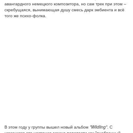
авангардного немецкого композитора, но сам трек при этом –
скребущаяся, вынимающая душу смесь дарк эмбиента и всё
того же психо-фолка.
В этом году у группы вышел новый альбом
"Wildling"
. С
немецкого это название можно перевести как "внебрачный