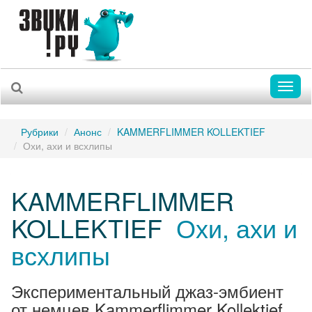
Toggl
naviga
Рубрики
Анонс
KAMMERFLIMMER KOLLEKTIEF
Охи, ахи и всхлипы
KAMMERFLIMMER
KOLLEKTIEF
Охи, ахи и
всхлипы
Экспериментальный джаз-эмбиент
от немцев Kammerflimmer Kollektief.