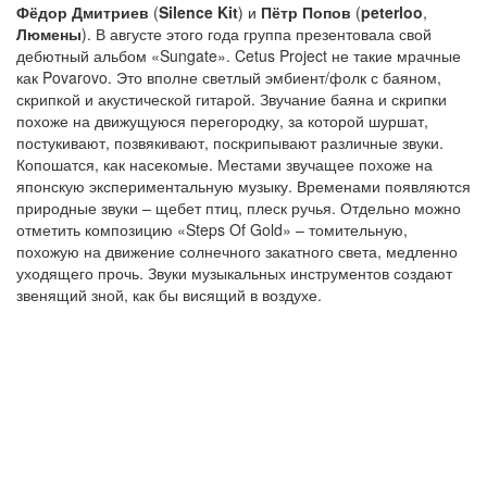
Фёдор Дмитриев
(
Silence Kit
) и
Пётр Попов
(
peterloo
,
Люмены
). В августе этого года группа презентовала свой
дебютный альбом «Sungate». Cetus Project не такие мрачные
как Povarovo. Это вполне светлый эмбиент/фолк с баяном,
скрипкой и акустической гитарой. Звучание баяна и скрипки
похоже на движущуюся перегородку, за которой шуршат,
постукивают, позвякивают, поскрипывают различные звуки.
Копошатся, как насекомые. Местами звучащее похоже на
японскую экспериментальную музыку. Временами появляются
природные звуки – щебет птиц, плеск ручья. Отдельно можно
отметить композицию «Steps Of Gold» – томительную,
похожую на движение солнечного закатного света, медленно
уходящего прочь. Звуки музыкальных инструментов создают
звенящий зной, как бы висящий в воздухе.