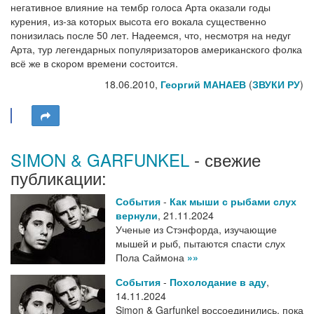
негативное влияние на тембр голоса Арта оказали годы
курения, из-за которых высота его вокала существенно
понизилась после 50 лет. Надеемся, что, несмотря на недуг
Арта, тур легендарных популяризаторов американского фолка
всё же в скором времени состоится.
18.06.2010,
Георгий МАНАЕВ
(
ЗВУКИ РУ
)
SIMON & GARFUNKEL
- свежие
публикации:
События
-
Как мыши с рыбами слух
вернули
,
21.11.2024
Ученые из Стэнфорда, изучающие
мышей и рыб, пытаются спасти слух
Пола Саймона
»»
События
-
Похолодание в аду
,
14.11.2024
Simon & Garfunkel воссоединились, пока