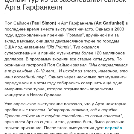
Арта Гарфанкеля
Пол Саймон
(Paul Simon)
и Арт Гарфанкель
(Art Garfunkel)
в
последнее время вместе выступают нечасто. Однако в 2003
году, вдохновлённые премией "Грэмми", вручённой им за
вклад в музыку, они дали двухмесячное турне по городам
США под названием
"Old Friends"
. Тур оказался
суперуспешным и принёс музыкантам более 120 миллионов
долларов. В программу входили все старые хиты дуэта. По
окончании гастролей Пол Саймон заявил:
"Мы отправляемся
в тур каждые 10-12 лет... И исходя из этого, наверное, это
наш последний тур"
. Однако через несколько лет музыканты
передумали и в этом году собирались совершить ещё одно
американское турне, которое открывалось апрельским
концертом в Новом Орлеане.
Уже апрельское выступление показало, что у Арта некоторые
проблемы с голосом.
"Микрофон включён, всё в порядке.
Просто сейчас мне трудно совладать со своим голосом"
, -
признался Арт со сцены, и это, должно быть, было довольно
горькое признание. После этого выступления дуэт
перенёс
тур, изначально запланированный к старту в мае, на июль