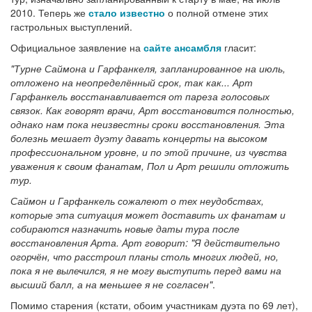
2010. Теперь же
стало известно
о полной отмене этих
гастрольных выступлений.
Официальное заявление на
сайте ансамбля
гласит:
"Турне Саймона и Гарфанкеля, запланированное на июль,
отложено на неопределённый срок, так как... Арт
Гарфанкель восстанавливается от пареза голосовых
связок. Как говорят врачи, Арт восстановится полностью,
однако нам пока неизвестны сроки восстановления. Эта
болезнь мешает дуэту давать концерты на высоком
профессиональном уровне, и по этой причине, из чувства
уважения к своим фанатам, Пол и Арт решили отложить
тур.
Саймон и Гарфанкель сожалеют о тех неудобствах,
которые эта ситуация может доставить их фанатам и
собираются назначить новые даты тура после
восстановления Арта. Арт говорит: "Я действительно
огорчён, что расстроил планы столь многих людей, но,
пока я не вылечился, я не могу выступить перед вами на
высший балл, а на меньшее я не согласен"
.
Помимо старения (кстати, обоим участникам дуэта по 69 лет),