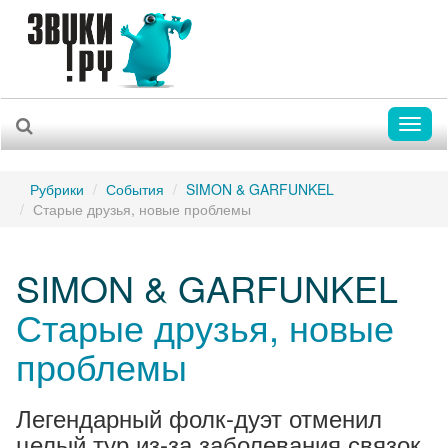
Toggl
naviga
Рубрики
События
SIMON & GARFUNKEL
Старые друзья, новые проблемы
SIMON & GARFUNKEL
Старые друзья, новые
проблемы
Легендарный фолк-дуэт отменил
целый тур из-за заболевания связок