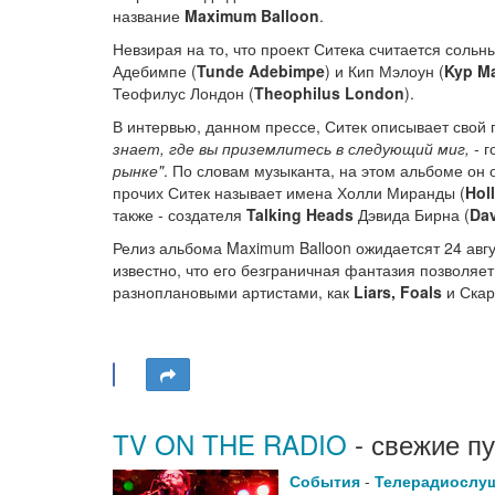
название
Maximum Balloon
.
Невзирая на то, что проект Ситека считается сольны
Адебимпе (
Tunde Adebimpe
) и Кип Мэлоун (
Kyp M
Теофилус Лондон (
Theophilus London
).
В интервью, данном прессе, Ситек описывает свой п
знает, где вы приземлитесь в следующий миг,
- г
рынке"
. По словам музыканта, на этом альбоме он 
прочих Ситек называет имена Холли Миранды (
Hol
также - создателя
Talking Heads
Дэвида Бирна (
Dav
Релиз альбома Maximum Balloon ожидаетсят 24 авгу
известно, что его безграничная фантазия позволяет 
разноплановыми артистами, как
Liars, Foals
и Скар
TV ON THE RADIO
- свежие п
События
-
Телерадиослу