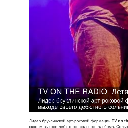
TV ON THE RADIO
Летя
Лидер бруклинской арт-роковой 
выходе своего дебютного сольни
Лидер бруклинской арт-роковой формации
TV on t
скором выходе дебютного сольного альбома. Сольн