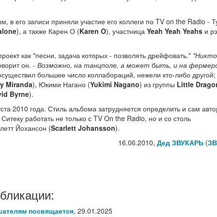
м, в его записи приняли участие его коллеги по TV on the Radio - 
alone
), а также Карен О (
Karen O
), участница
Yeah Yeah Yeahs
и р
роект как "песни, задача которых - позволять дрейфовать."
"Никто
оворит он. -
Возможно, на танцполе, а может быть, и на фермер
осуществил большее число коллабораций, нежели кто-либо другой;
ly Miranda
), Юкими Нагано (
Yukimi Nagano
) из группы
Little Drago
id Byrne
).
ста 2010 года. Стиль альбома затрудняется определить и сам авто
Ситеку работать не только с TV On the Radio, но и со столь
летт Йохансон (
Scarlett Johansson
).
16.06.2010,
Дед ЗВУКАРЬ
(
ЗВ
убликации:
шателям посвящается
,
29.01.2025