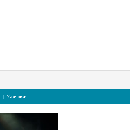
и
Участники