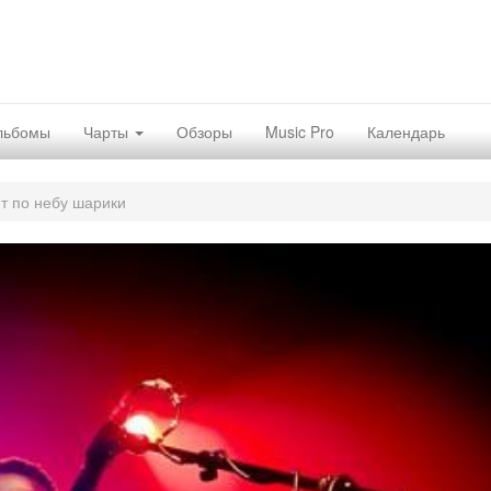
льбомы
Чарты
Обзоры
Music Pro
Календарь
т по небу шарики