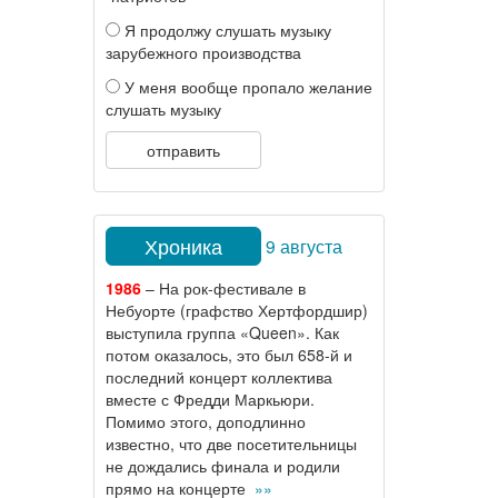
Я продолжу слушать музыку
зарубежного производства
У меня вообще пропало желание
слушать музыку
отправить
Хроника
9 августа
1986
– На рок-фестивале в
Небуорте (графство Хертфордшир)
выступила группа «Queen». Как
потом оказалось, это был 658-й и
последний концерт коллектива
вместе с Фредди Маркьюри.
Помимо этого, доподлинно
известно, что две посетительницы
не дождались финала и родили
прямо на концерте
»»