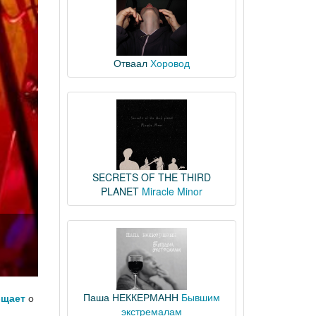
Отваал
Хоровод
SECRETS OF THE THIRD
PLANET
Miracle Minor
Паша НЕККЕРМАНН
Бывшим
бщает
о
экстремалам