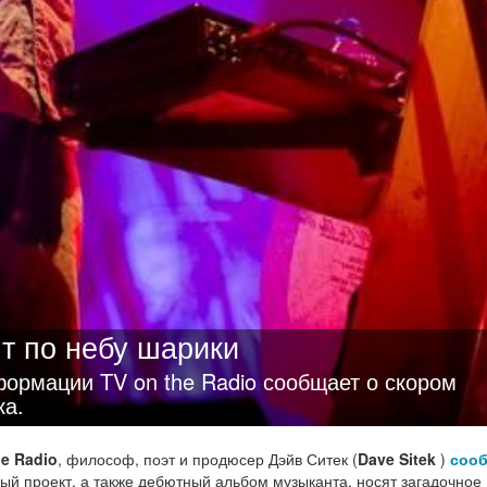
т по небу шарики
формации TV on the Radio сообщает о скором
ка.
he Radio
, философ, поэт и продюсер Дэйв Ситек (
Dave Sitek
)
соо
ый проект, а также дебютный альбом музыканта, носят загадочное