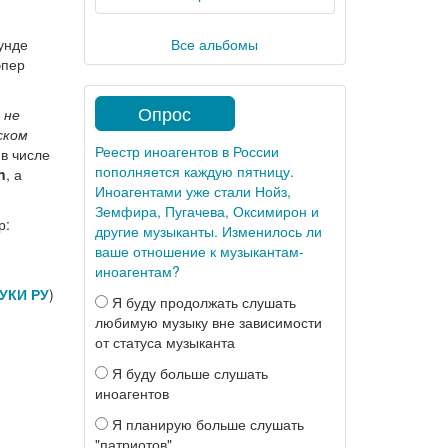
Тунде
Все альбомы
эпер
Опрос
 не
ском
Реестр иноагентов в России
 в числе
пополняется каждую пятницу.
n
, а
Иноагентами уже стали Нойз,
Земфира, Пугачева, Оксимирон и
р:
другие музыканты. Изменилось ли
ваше отношение к музыкантам-
иноагентам?
УКИ РУ
)
Я буду продолжать слушать
любимую музыку вне зависимости
от статуса музыканта
Я буду больше слушать
иноагентов
Я планирую больше слушать
"патриотов"