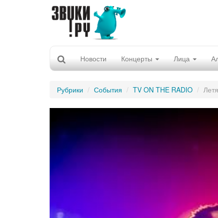
Новости
Концерты
Лица
А
Рубрики
События
TV ON THE RADIO
Летя