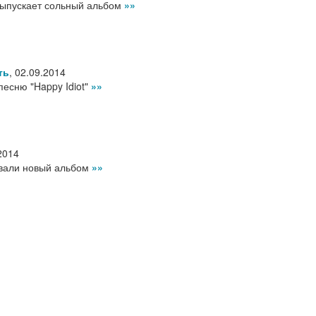
выпускает сольный альбом
»»
ть
,
02.09.2014
песню "Happy Idiot"
»»
2014
вали новый альбом
»»