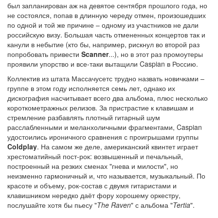
был запланирован аж на девятое сентября прошлого года, но
не состоялся, попав в длинную череду отмен, произошедших
по одной и той же причине – одному из участников не дали
российскую визу. Большая часть отмененных концертов так и
канули в небытие (кто бы, например, рискнул во второй раз
попробовать привести
Scanner
...), но в этот раз промоутеры
проявили упорство и все-таки вытащили Caspian в Россию.
Коллектив из штата Массачусетс трудно назвать новичками –
группе в этом году исполняется семь лет, однако их
дискография насчитывает всего два альбома, плюс несколько
короткометражных релизов. За пристрастие к клавишам и
стремление разбавлять плотный гитарный шум
расслабленными и меланхоличными фрагментами, Caspian
удостоились ироничного сравнения с проигрышами группы
Coldplay
. На самом же деле, американский квинтет играет
хрестоматийный пост-рок: возвышенный и печальный,
построенный на резких сменах "гнева и милости", но
неизменно гармоничный и, что называется, музыкальный. По
красоте и объему, рок-состав с двумя гитаристами и
клавишником нередко даёт фору хорошему оркестру,
послушайте хотя бы пьесу "
The Raven
" с альбома "
Tertia
".