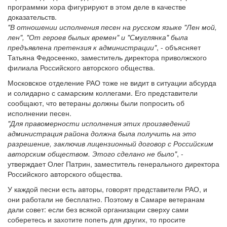
программки хора фигурируют в этом деле в качестве
доказательств.
"В отношении исполнения песен на русском языке "Лен мой,
лен", "От героев былых времен" и "Смуглянка" была
предъявлена претензия к администрации"
, - объясняет
Татьяна Федосеенко, заместитель директора приволжского
филиала Российского авторского общества.
Московское отделение РАО тоже не видит в ситуации абсурда
и солидарно с самарским коллегами. Его представители
сообщают, что ветераны должны были попросить об
исполнении песен.
"Для правомерности исполнения этих произведений
администрация района должна была получить на это
разрешение, заключив лицензионный договор с Российским
авторским обществом. Этого сделано не было"
, -
утверждает Олег Патрин, заместитель генерального директора
Российского авторского общества.
У каждой песни есть авторы, говорят представители РАО, и
они работали не бесплатно. Поэтому в Самаре ветеранам
дали совет: если без всякой организации сверху сами
соберетесь и захотите попеть для других, то просите