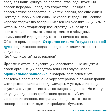
обедняет наше культурное пространство: ведь изустный
способ передачи народного творчества, невзирая на
повсеместное распространение технологий, все еще силен.
Некогда в России были сильные хоровые традиции - сейчас
хоровое творчество воспринимается как экзотика. А цинизм, с
которым происходит сбор вознаграждения, создает
впечатление, что мы катимся прямиком в абсурдный
оруэлловский мир, где ни у кого нет ничего святого.
Об этом прямо гвоорит
Открытое письмо Государственной
думе
, подписанное недавно представителями интернет-
индустрии.
Кто "подпишется" за ветеранов?
Update
: В ответ на публикации, обеспокоенные имиджем
своей организации представители РАО опубликовали
официальное заявление
, в котором разъясняет, что
претензия предъявлена не хору ветеранов. а администрации
Октябрьского района города Самары. А уж администрация
спустила эту претензию вниз по пищевой цепочке. Но итог у
ситуации один: пока требование денег за публичное
исполнение законно, ветеранам проще отказаться от
концертов, нежели ходить и сробирать бумажки.
25.03.2010,
Гавриил СЕТКИН
(
ЗВУКИ РУ
)