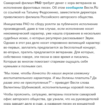
Самарский филиал
РАО
требует денег с хора ветеранов за
исполнение фронтовых песен. Об этом
сообщили
Вести.Ru
со ссылкой на Татьяну Федосеенко, заместителя директора
приволжского филиала Российского авторского общества.
Инициатива РАО по сбору роялти за публичноге исполнение
произведений, даже в том случае, если исполнение носит
некоммерческий характер, уже нашла отражение в нескольких
судебных исках, о которых регулярно рассказывают Звуки.
Однако в этот раз дело носит откровенно вопиющий характер:
во-первых, заплатить предлагается за бесплатный концерт,
во-вторых, пратить предлагается ветеранам. Для которых,
собственно говоря, эти песни в свое время и писались.
Которые во многом помогают старикам ощущать себя
нужными и полными сил.
"Мы поем, чтобы донести до наших внуков изюминку
воспитательного характера. И мы должны платить? Да
разве это не преступление?"
– приводят Вести слова
Валентины Шубниковой, исполнительницы хоровой песни.
Чтобы прояснить. ситуацию, ветераны посетили самарский
офис авторского общества, где узнали, что на руководителей
хора заводят дело в суде, а названия песен из концертной