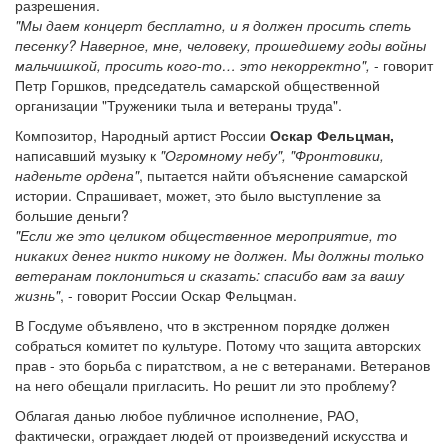
разрешения.
"Мы даем концерт бесплатно, и я должен просить спеть
песенку? Наверное, мне, человеку, прошедшему годы войны
мальчишкой, просить кого-то… это некорректно",
- говорит
Петр Горшков, председатель самарской общественной
организации "Труженики тыла и ветераны труда".
Композитор, Народный артист России
Оскар Фельцман,
написавший музыку к
"Огромному небу", "Фронтовики,
наденьте ордена"
, пытается найти объяснение самарской
истории. Спрашивает, может, это было выступление за
большие деньги?
"Если же это целиком общественное мероприятие, то
никаких денег никто никому не должен. Мы должны только
ветеранам поклониться и сказать: спасибо вам за вашу
жизнь"
, - говорит России Оскар Фельцман.
В Госдуме объявлено, что в экстренном порядке должен
собраться комитет по культуре. Потому что защита авторских
прав - это борьба с пиратством, а не с ветеранами. Ветеранов
на него обещали пригласить. Но решит ли это проблему?
Облагая данью любое публичное исполнение, РАО,
фактически, ограждает людей от произведений искусства и