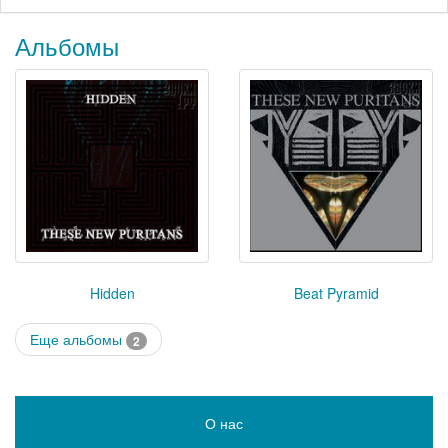
Альбомы
Hidden
Beat Pyramid
Еще альбомы
2
О нас