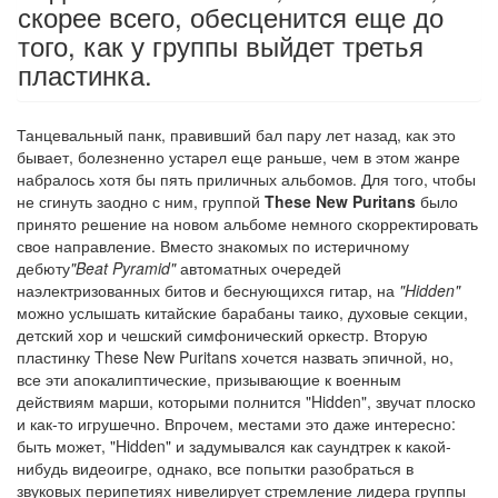
скорее всего, обесценится еще до
того, как у группы выйдет третья
пластинка.
Танцевальный панк, правивший бал пару лет назад, как это
бывает, болезненно устарел еще раньше, чем в этом жанре
набралось хотя бы пять приличных альбомов. Для того, чтобы
не сгинуть заодно с ним, группой
These New Puritans
было
принято решение на новом альбоме немного скорректировать
свое направление. Вместо знакомых по истеричному
дебюту
"Beat Pyramid"
автоматных очередей
наэлектризованных битов и беснующихся гитар, на
"Hidden"
можно услышать китайские барабаны таико, духовые секции,
детский хор и чешский симфонический оркестр. Вторую
пластинку These New Puritans хочется назвать эпичной, но,
все эти апокалиптические, призывающие к военным
действиям марши, которыми полнится "Hidden", звучат плоско
и как-то игрушечно. Впрочем, местами это даже интересно:
быть может, "Hidden" и задумывался как саундтрек к какой-
нибудь видеоигре, однако, все попытки разобраться в
звуковых перипетиях нивелирует стремление лидера группы