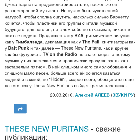
Джека Барнетта продемонстрировать то, насколько он
разносторонний музыкант. Не нужно быть чувственной
натурой, чтобы сполна ощутить, насколько сильно Барнетту
хочется, чтобы пластинки его группы считали музыкой
будущего, для чего он, не в чем себе не отказывая, пихает в
них все подряд. Продакшен как у
RZA
, ритмические рисунки
как у
Тимбалэнда
, декламация как у
The Fall
, синтизаторы как
у
Daft Punk
и так далее — These New Puritans, как и другие
как-бы футуристы
TV on the Radio
не знают меры, а потому
музыка у них растекается и практически сразу же застывает
застарелым пятном. В ней слишком много самолюбования и
слишком мало песен, больше всего ей хочется казаться
модной и важной, но "Hidden", скорее всего, обесценится еще
до того, как у These New Puritans выйдет третья пластинка.
20.03.2010,
Алексей АЛЕЕВ
(
ЗВУКИ РУ
)
THESE NEW PURITANS
- свежие
публикации: