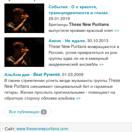
События
-
О о красоте,
трансцендентности и глазах
,
29.01.2019
Британцы
These New Puritans
выпустили кроваво-красный клип
»»
Анонс
-
Не ждали
,
30.10.2013
These New Puritans возвращаются в
Россию, успев превратиться из рок-
группы едва ли не в камерный
академический ансамбль
»»
Альбом дня
-
Beat Pyramid
,
01.03.2009
В своем стремлении успеть везде музыканты группы These
New Puritans смешивают танцевальный бит и гаражные
гитары. Желая прослыть оригинальными - помещают на
обратную сторону обложки альбома
»»
Все публикации
5
Сайт:
www.thesenewpuritans.com