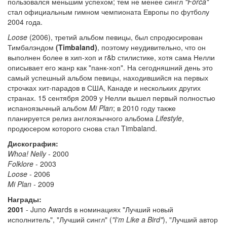
пользовался меньшим успехом; тем не менее сингл
"Forca"
стал официальным гимном чемпионата Европы по футболу
2004 года.
Loose
(2006), третий альбом певицы, был спродюсирован
Тимбалэндом
(Timbaland)
, поэтому неудивительно, что он
выполнен более в хип-хоп и r&b стилистике, хотя сама Нелли
описывает его жанр как "панк-хоп". На сегодняшний день это
самый успешный альбом певицы, находившийся на первых
строчках хит-парадов в США, Канаде и нескольких других
странах. 15 сентября 2009 у Нелли вышел первый полностью
испаноязычный альбом
Mi Plan
; в 2010 году также
планируется релиз англоязычного альбома
Lifestyle
,
продюсером которого снова стал Timbaland.
Дискография:
Whoa! Nelly
- 2000
Folklore
- 2003
Loose
- 2006
Mi Plan
- 2009
Награды:
2001
- Juno Awards в номинациях "Лучший новый
исполнитель", "Лучший сингл" (
"I'm Like a Bird"
), "Лучший автор