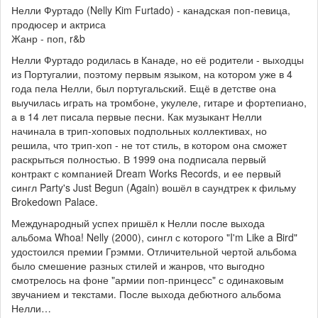
Нелли Фуртадо (Nelly Kim Furtado) - канадская поп-певица,
продюсер и актриса
Жанр - поп, r&b
Нелли Фуртадо родилась в Канаде, но её родители - выходцы
из Португалии, поэтому первым языком, на котором уже в 4
года пела Нелли, был португальский. Ещё в детстве она
выучилась играть на тромбоне, укулеле, гитаре и фортепиано,
а в 14 лет писала первые песни. Как музыкант Нелли
начинала в трип-хоповых подпольных коллективах, но
решила, что трип-хоп - не тот стиль, в котором она сможет
раскрыться полностью. В 1999 она подписала первый
контракт с компанией Dream Works Records, и ее первый
сингл Party's Just Begun (Again) вошёл в саундтрек к фильму
Brokedown Palace.
Международный успех пришёл к Нелли после выхода
альбома Whoa! Nelly (2000), сингл с которого "I'm Like a Bird"
удостоился премии Грэмми. Отличительной чертой альбома
было смешение разных стилей и жанров, что выгодно
смотрелось на фоне "армии поп-принцесс" с одинаковым
звучанием и текстами. После выхода дебютного альбома
Нелли…