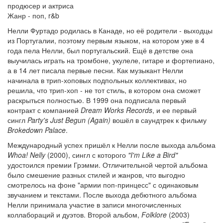
продюсер и актриса
Жанр - поп, r&b
Нелли Фуртадо родилась в Канаде, но её родители - выходцы
из Португалии, поэтому первым языком, на котором уже в 4
года пела Нелли, был португальский. Ещё в детстве она
выучилась играть на тромбоне, укулеле, гитаре и фортепиано,
а в 14 лет писала первые песни. Как музыкант Нелли
начинала в трип-хоповых подпольных коллективах, но
решила, что трип-хоп - не тот стиль, в котором она сможет
раскрыться полностью. В 1999 она подписала первый
контракт с компанией
Dream Works Records
, и ее первый
сингл
Party's Just Begun (Again)
вошёл в саундтрек к фильму
Brokedown Palace
.
Международный успех пришёл к Нелли после выхода альбома
Whoa! Nelly
(2000), сингл с которого
"I'm Like a Bird"
удостоился премии Грэмми. Отличительной чертой альбома
было смешение разных стилей и жанров, что выгодно
смотрелось на фоне "армии поп-принцесс" с одинаковым
звучанием и текстами. После выхода дебютного альбома
Нелли принимала участие в записи многочисленных
коллабораций и дуэтов. Второй альбом,
Folklore
(2003)