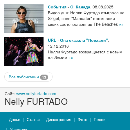
События
-
О, Канада
,
08.08.2025
Видео дня: Нелли Фуртадо отыграла на
Sziget, спев "Maneater" в компании
своих соотечественниц The Beaches
»»
URL
-
Она сказала "Поехали"
,
12.12.2016
Нелли Фуртадо возвращается с новым
альбомом
»»
Все публикации
13
Сайт:
www.nellyfurtado.com
Nelly FURTADO
Досье
Статьи
Дискография
Фото
Песни
Участник