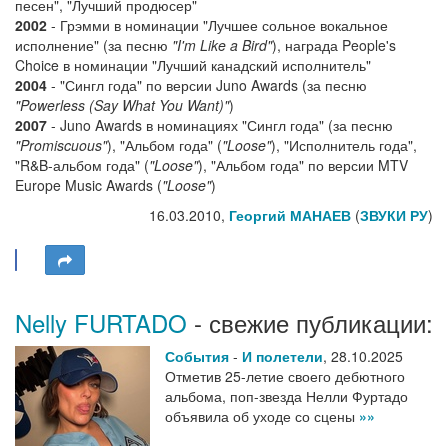
песен", "Лучший продюсер"
2002
- Грэмми в номинации "Лучшее сольное вокальное
исполнение" (за песню
"I'm Like a Bird"
), награда People's
Choice в номинации "Лучший канадский исполнитель"
2004
- "Сингл года" по версии Juno Awards (за песню
"Powerless (Say What You Want)"
)
2007
- Juno Awards в номинациях "Сингл года" (за песню
"Promiscuous"
), "Альбом года" (
"Loose"
), "Исполнитель года",
"R&B-альбом года" (
"Loose"
), "Альбом года" по версии MTV
Europe Music Awards (
"Loose"
)
16.03.2010,
Георгий МАНАЕВ
(
ЗВУКИ РУ
)
Nelly FURTADO
- свежие публикации:
События
-
И полетели
,
28.10.2025
Отметив 25-летие своего дебютного
альбома, поп-звезда Нелли Фуртадо
объявила об уходе со сцены
»»