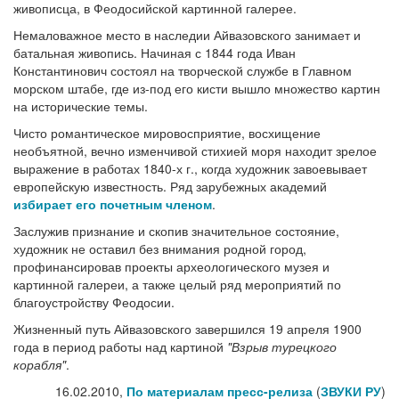
живописца, в Феодосийской картинной галерее.
Немаловажное место в наследии Айвазовского занимает и
батальная живопись. Начиная с 1844 года Иван
Константинович состоял на творческой службе в Главном
морском штабе, где из-под его кисти вышло множество картин
на исторические темы.
Чисто романтическое мировосприятие, восхищение
необъятной, вечно изменчивой стихией моря находит зрелое
выражение в работах 1840-х г., когда художник завоевывает
европейскую известность. Ряд зарубежных академий
избирает его почетным членом
.
Заслужив признание и скопив значительное состояние,
художник не оставил без внимания родной город,
профинансировав проекты археологического музея и
картинной галереи, а также целый ряд мероприятий по
благоустройству Феодосии.
Жизненный путь Айвазовского завершился 19 апреля 1900
года в период работы над картиной
"Взрыв турецкого
корабля"
.
16.02.2010,
По материалам пресс-релиза
(
ЗВУКИ РУ
)