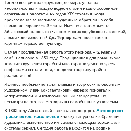
Тонкое восприятие окружающего мира, упоение
необъятностью и мощью водной стихии нашло особенное
отражение в работах 40-х годов XIX столетия, когда
произведения гениального художника обратили на себя
внимание европейской элиты. Именно с того момента
Айвазовский становится членом многих зарубежных академий,
а всемирно известный
Дж. Тернер
даже посвятил его
картинам торжественную оду.
Самая прославленная работа этого периода –
"Девятый
вал"
– написана в 1850 году. Традиционная для романтизма
тематика крушения кораблей многократно усилена здесь
эффектами света и тени, что делает картину крайне
реалистичной.
Являясь необычайно талантливым и творчески плодовитым
художником, Иван Константинович нередко прибегал к
колористическим и композиционным стандартам, но,
несмотря на это, все его картины самобытны и узнаваемы.
В 1892 году Айвазовский написал автопортрет.
Автопортрет -
графическое, живописное
или скульптурное изображение
художника, выполненное им самим с помощью зеркала или
системы зеркал. Сегодня работа находится на родине