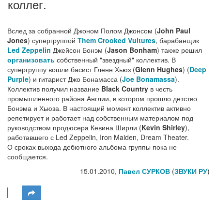
коллег.
Вслед за собранной Джоном Полом Джонсом (
John Paul
Jones
) супергруппой
Them Crooked Vultures
, барабанщик
Led Zeppelin
Джейсон Бонэм (
Jason Bonham
) также решил
организовать
собственный "звездный" коллектив. В
супергруппу вошли басист Гленн Хьюз (
Glenn Hughes
) (
Deep
Purple
) и гитарист Джо Бонамасса (
Joe Bonamassa
).
Коллектив получил название
Black Country
в честь
промышленного района Англии, в котором прошло детство
Бонэма и Хьюза. В настоящий момент коллектив активно
репетирует и работает над собственным материалом под
руководством продюсера Кевина Ширли (
Kevin Shirley
),
работавшего с Led Zeppelin, Iron Maiden, Dream Theater.
О сроках выхода дебютного альбома группы пока не
сообщается.
15.01.2010,
Павел СУРКОВ
(
ЗВУКИ РУ
)