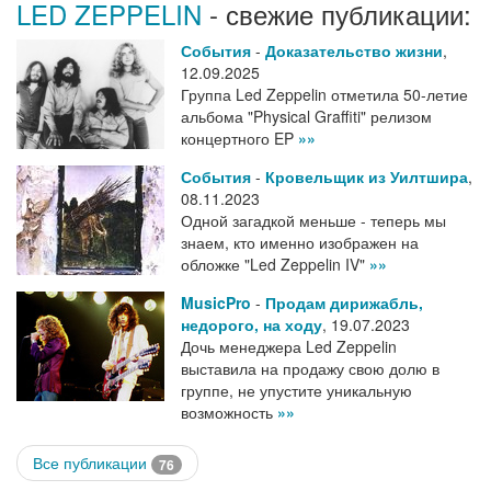
LED ZEPPELIN
- свежие публикации:
События
-
Доказательство жизни
,
12.09.2025
Группа Led Zeppelin отметила 50-летие
альбома "Physical Graffiti" релизом
концертного EP
»»
События
-
Кровельщик из Уилтшира
,
08.11.2023
Одной загадкой меньше - теперь мы
знаем, кто именно изображен на
обложке "Led Zeppelin IV"
»»
MusicPro
-
Продам дирижабль,
недорого, на ходу
,
19.07.2023
Дочь менеджера Led Zeppelin
выставила на продажу свою долю в
группе, не упустите уникальную
возможность
»»
Все публикации
76