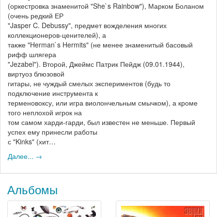
(оркестровка знаменитой "She`s Rainbow"), Марком Боланом
(очень редкий ЕР
"Jasper C. Debussy", предмет вожделения многих
коллекционеров-ценителей), а
также "Herman`s Hermits" (не менее знаменитый басовый
рифф шлягера
"Jezabel"). Второй, Джеймс Патрик Пейдж (09.01.1944),
виртуоз блюзовой
гитары, не чуждый смелых экспериментов (будь то
подключение инструмента к
терменовоксу, или игра виолончельным смычком), а кроме
того неплохой игрок на
том самом харди-гарди, был известен не меньше. Первый
успех ему принесли работы
с "Kinks" (хит…
Далее... →
Альбомы