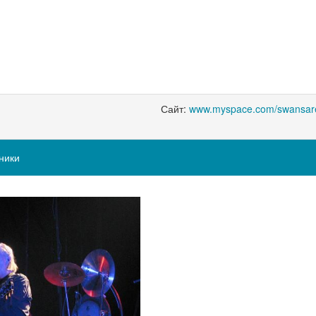
Сайт:
www.myspace.com/swansar
ники