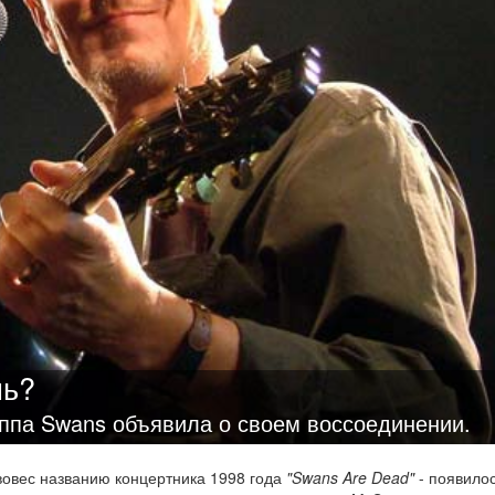
нь?
уппа Swans объявила о своем воссоединении.
вовес названию концертника 1998 года
"Swans Are Dead"
- появилос