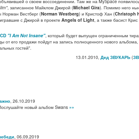
 объявившей о своем воссоединении. Там же на MySpace появилос
Jim"
, записанное Майклом Джирой (
Michael Gira
). Помимо него н
 Норман Вестберг (
Norman Westberg
) и Кристоф Хан (
Christoph 
, игравшие с Джирой в проекте
Angels of Light
, а также басист Крис
 CD
"I Am Not Insane"
, который будет выпущен ограниченным тир
ы от его продажи пойдут на запись полноценного нового альбома,
льных гостей".
13.01.2010,
Дед ЗВУКАРЬ
(
ЗВ
важно
,
26.10.2019
- Послушайте новый альбом Swans
»»
лебеди
,
06.09.2019