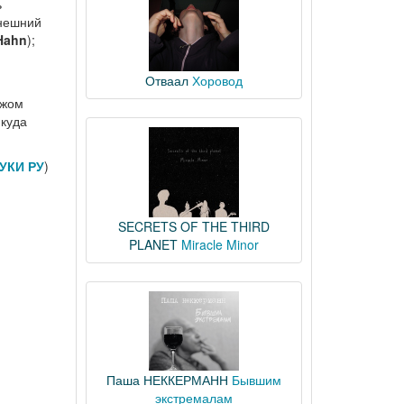
ь
ынешний
Hahn
);
Отваал
Хоровод
ажом
 куда
УКИ РУ
)
SECRETS OF THE THIRD
PLANET
Miracle Minor
Паша НЕККЕРМАНН
Бывшим
экстремалам