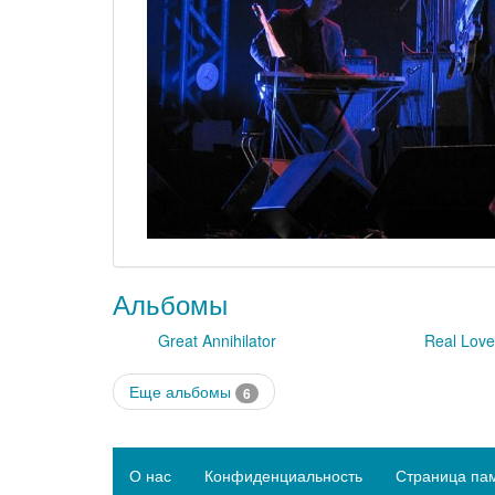
Альбомы
Great Annihilator
Real Lov
Еще альбомы
6
О нас
Конфиденциальность
Страница па