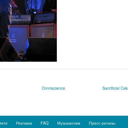
e
Omniscience
Sacrificial Ca
мяти
Реклама
FAQ
Музыкантам
Пресс-релизы