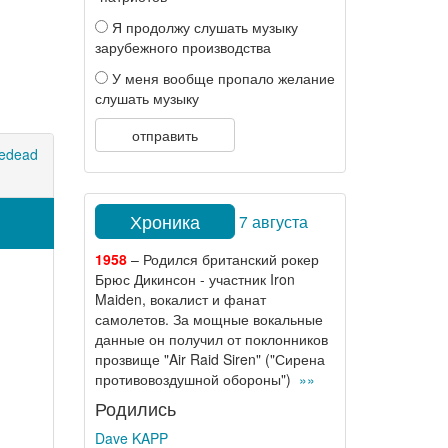
Я продолжу слушать музыку
зарубежного производства
У меня вообще пропало желание
слушать музыку
отправить
edead
Хроника
7 августа
1958
– Родился британский рокер
Брюс Дикинсон - участник Iron
Maiden, вокалист и фанат
самолетов. За мощные вокальные
данные он получил от поклонников
прозвище "Air Raid Siren" ("Сирена
противовоздушной обороны")
»»
Родились
Dave KAPP