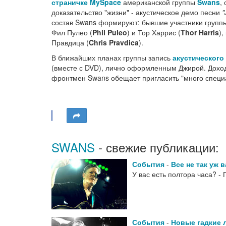
страничке MySpace
американской группы
Swans
,
доказательство "жизни" - акустическое демо песни
"
состав Swans формируют: бывшие участники группы
Фил Пулео (
Phil Puleo
) и Тор Харрис (
Thor Harris
)
Правдица (
Chris Pravdica
).
В ближайших планах группы запись
акустического
(вместе с DVD), лично оформленным Джирой. Доход
фронтмен Swans обещает пригласить "много специа
SWANS
- свежие публикации:
События
-
Все не так уж 
У вас есть полтора часа? 
События
-
Новые гадкие 