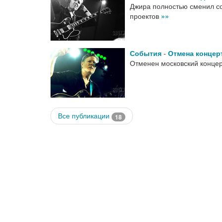
Джира полностью сменил со
проектов
»»
События
-
Отмена концер
Отменен московский конце
Все публикации
18