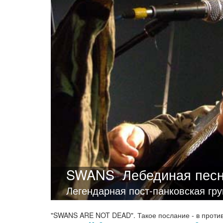
SWANS
Лебединая пес
Легендарная пост-панковская гр
"SWANS ARE NOT DEAD". Такое послание - в проти