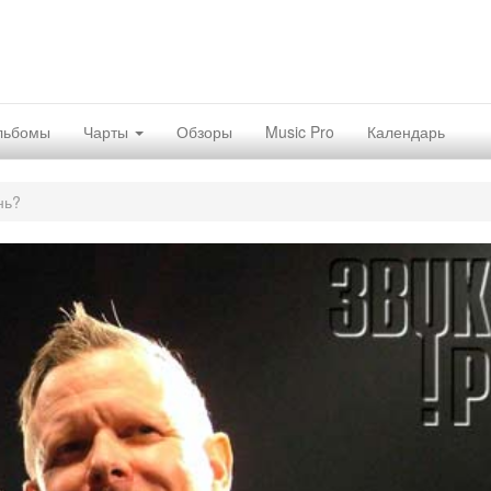
льбомы
Чарты
Обзоры
Music Pro
Календарь
нь?