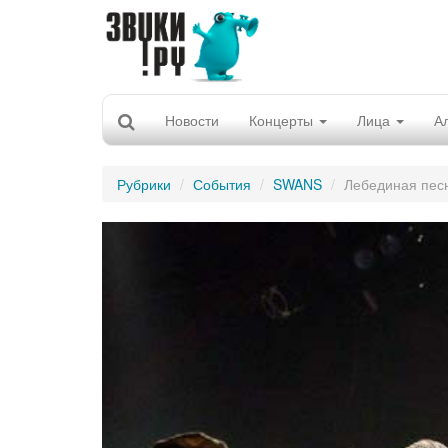
Новости
Концерты
Лица
А
Рубрики
События
SWANS
Лебединая пес