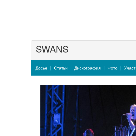
SWANS
Досье
Статьи
Дискография
Фото
Участ