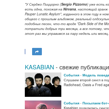
"У Серджо Пиццорно (
Sergio Pizzorno
) уже есть к
есть одна, похожая на
Nirvana
, настоящий гранж
Pauper Lunatic Asylum"
, изданного в этом году и н
общего с прошлым альбомом, реальный олдскульн
подобных песен, что-то вроде "Dark Side of the 
потратили добрых три месяца, а все потому, что
этот раз мы управимся за пару недель или месяц
KASABIAN
- свежие публикаци
События
-
Модель повед
Слушаем второй сингл в по
Radiohead, Oasis и Fred ag
События
-
Посылаем бэт-
Kasabian поделились сингл