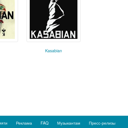
Kasabian
мяти
Реклама
FAQ
Музыкантам
Пресс-релизы