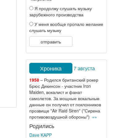
Я продолжу слушать музыку
зарубежного производства
У меня вообще пропало желание
слушать музыку
отправить
Хроника
7 августа
1958
– Родился британский рокер
Брюс Дикинсон - участник Iron
Maiden, вокалист и фанат
самолетов. За мощные вокальные
данные он получил от поклонников
прозвище "Air Raid Siren" ("Сирена
противовоздушной обороны")
»»
Родились
Dave KAPP