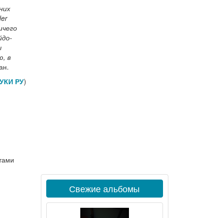
них
der
ичего
йдо-
ы
, в
ан.
УКИ РУ
)
ртами
Свежие альбомы