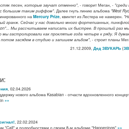
остяк песен, которые звучат отменно"
, - говорит Меган, -
"среди 
 с большим таким риффом"
. Далее гнуть линию альбома
"West Ry
оминированного на
Mercury Prize
, квинтет из Лестера не намерен.
"Н
ый гранж. Сейчас у нас довольно много фортепианных, пинкфло
Moon"... Мы рассчитываем написать их быстрее. В прошлый раз м
 мы гастролировали как проклятые года четыре к ряду. Я думаю
, потом засядем в студию и запишем альбом"
, - строит планы Мег
21.12.2009,
Дед ЗВУКАРЬ
(
ЗВ
и:
ения
,
02.04.2026
ддержку нового альбома Kasabian - отчасти вдохновленного конце
ain
»»
сигнал!
,
22.02.2024
ом "Call" и подробностями о своем 8-м альбоме "Happenings"
»»