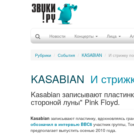
Новости
Концерты
Лица
А
Рубрики
События
KASABIAN
И стрижку п
KASABIAN
И стриж
Kasabian записывают пластинк
стороной луны" Pink Floyd.
Kasabian
записывают пластинку, вдохновляясь гра
обозначил в интервью BBC6
участник группы, То
предполагает выпустить осенью 2010 года.