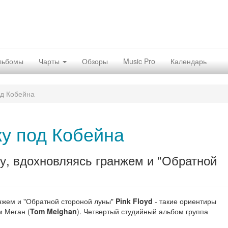
льбомы
Чарты
Обзоры
Music Pro
Календарь
од Кобейна
ку под Кобейна
у, вдохновляясь гранжем и "Обратной
нжем и "Обратной стороной луны"
Pink Floyd
- такие ориентиры
м Меган (
Tom Meighan
). Четвертый студийный альбом группа