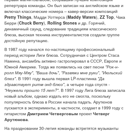
репертуара команды. Он был записан на английском языке и
включал классические номера – кавер-версии композиций
Pretty Things
, Мадди Уоттерса (
Maddy Waters
),
ZZ Top
, Чака
Берри (
Chuck Berry
),
Rolling Stones
и др. Горячий,
динамичный саунд, следование традициям классического
блюза, высокая техника инструменталистов создали группе
достойную репутацию.
В 1987 году начался по-настоящему профессиональный
период истории Лиги блюза. Сотрудничая с Центром Стаса
Намина, ансамбль активно гастролировал в СССР, Европе и
Южной Америке. Тогда же появились на свет песни
"Рок-н-
ролл Мяу-Мяу"
,
"Ваша дочь"
,
"Развяжи мне руки"
,
"Июльский
блюз"
. В 1991 году вышла первая LP-пластинка
"Да
здравствует ритм-энд-блюз"
, а четыре года спустя -
"Неужели прошло 15 лет?"
. В 1997 году Лига блюза записала
новый альбом, однако издать его не смогла, поскольку
популярность блюза в России начала падать. Арутюнов
пускается в эксперименты, в частности, создает в 1999 году с
гитаристом
Дмитрием Четверговым
проект
Четверг
Арутюнова
.
На праздновании 30-летия команды встретятся музыканты