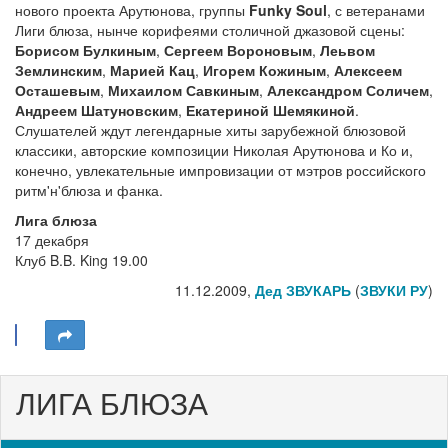
нового проекта Арутюнова, группы
Funky Soul
, с ветеранами
Лиги блюза, нынче корифеями столичной джазовой сцены:
Борисом Булкиным
,
Сергеем Вороновым
,
Леьвом
Землинским
,
Марией Кац
,
Игорем Кожиным
,
Алексеем
Осташевым
,
Михаилом Савкиным
,
Александром Соличем
,
Андреем Шатуновским
,
Екатериной Шемякиной
.
Слушателей ждут легендарные хиты зарубежной блюзовой
классики, авторские композиции Николая Арутюнова и Ко и,
конечно, увлекательные импровизации от мэтров российского
ритм'н'блюза и фанка.
Лига блюза
17 декабря
Клуб B.B. King 19.00
11.12.2009,
Дед ЗВУКАРЬ
(
ЗВУКИ РУ
)
ЛИГА БЛЮЗА