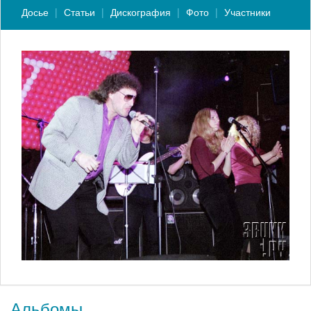
Досье
Статьи
Дискография
Фото
Участники
Альбомы