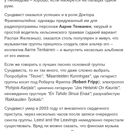
руки.
Сундквист оказался успешен и в роли Доктора
Франкенштейна: однажды придуманный им для
радиопрограммы персонаж
Аарне Тенканен
, хмурый и
простой водитель хельсинкского трамвая (эдакий вариант
Распая Железных), оказался столь популярен и живуч, что
музыкантам группы пришлось создать свое альтер-эго –
коллектив Aarne Tenkanen – и выпустить несколько альбомов
от его имени.
Если же говорить о лучших песнях основной группы
Сундквиста, то их так много, что даже сложно выбрать.
Попробуйте
"Teuvo", "Maanteiden Kunningas"
, где гитарист
группы косит под Роберта Фриппа (
Robert Fripp
); электропоп
"Pohjois-Karjala"
; цинично-гитарную
"Jos Helsinki On Kaunis"
;
неожиданно грустную
"En Tahdo Sinua Enaa"
; разухабистую
'Rakkauden Tyokalu"
.
Сундквист умер в 2003 году от внезапного сердечного
приступа, через несколько часов после записи очередного
сингла группы. Leevi and the Leavings немедленно перестали
существовать. Вряд ли можно сказать, что финская музыка