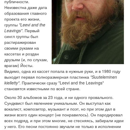
публичности.
Неизвестна даже дата
образования главного
проекта его жизни,
группы
"Leevi and the
Leavings"
. Первый
сингл группы был
растиражирован
своими руками на
кассетах и роздан
друзьям (и, по слухам,
врагам) Йосты.
Видимо, одна из кассет попала в нужные руки, и в 1980 году
выходит первая полноразмерная пластинка
"Suuteleminen
kielletty"
. Практически сразу "Leevi and the Leavings"
становятся известными по всей стране.
Около 30 альбомов за 23 года, и ни одного провального.
Сундквист был явлением уникальным. Он выступал как
вокалист, композитор, музыкант и поэт, но при этом дал в
жизни всего один концерт (не понравилось). Он пародировал
всех подряд, и при этом многие, не стесняясь, забирали идеи
у него. Его песни постоянно звучали не только в исполнении