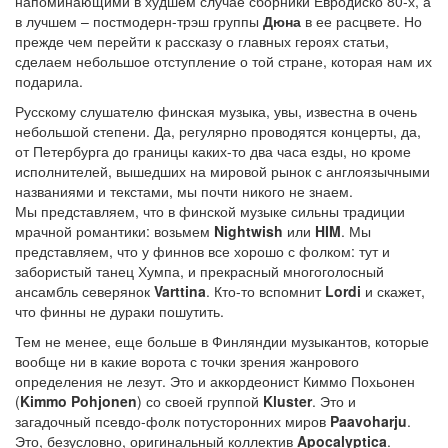
напоминающими в худшем случае сборники Евродиско 80-х, а
в лучшем – постмодерн-трэш группы
Дюна
в ее расцвете. Но
прежде чем перейти к рассказу о главных героях статьи,
сделаем небольшое отступление о той стране, которая нам их
подарила.
Русскому слушателю финская музыка, увы, известна в очень
небольшой степени. Да, регулярно проводятся концерты, да,
от Петербурга до границы каких-то два часа езды, но кроме
исполнителей, вышедших на мировой рынок с англоязычными
названиями и текстами, мы почти никого не знаем.
Мы представляем, что в финской музыке сильны традиции
мрачной романтики: возьмем
Nightwish
или
HIM
. Мы
представляем, что у финнов все хорошо с фолком: тут и
забористый танец Хумпа, и прекрасный многоголосный
ансамбль северянок
Varttina
. Кто-то вспомнит
Lordi
и скажет,
что финны не дураки пошутить.
Тем не менее, еще больше в Финляндии музыкантов, которые
вообще ни в какие ворота с точки зрения жанрового
определения не лезут. Это и аккордеонист Киммо Похьонен
(
Kimmo Pohjonen
) со своей группой
Kluster
. Это и
загадочный псевдо-фолк потусторонних миров
Paavoharju
.
Это, безусловно, оригинальный коллектив
Apocalyptica
.