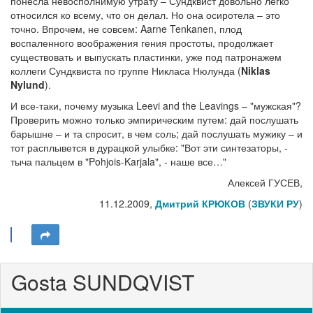
понесла невосполнимую утрату – Сундквист довольно легко
относился ко всему, что он делал. Но она осиротела – это
точно. Впрочем, не совсем: Aarne Tenkanen, плод
воспаленного воображения гения простоты, продолжает
существовать и выпускать пластинки, уже под патронажем
коллеги Сундквиста по группе Никласа Нюлунда (
Niklas
Nylund
).
И все-таки, почему музыка Leevi and the Leavings – "мужская"?
Проверить можно только эмпирическим путем: дай послушать
барышне – и та спросит, в чем соль; дай послушать мужику – и
тот расплывется в дурацкой улыбке: "Вот эти синтезаторы, -
тыча пальцем в "Pohjois-Karjala", - наше все…"
Алексей ГУСЕВ,
11.12.2009,
Дмитрий КРЮКОВ
(
ЗВУКИ РУ
)
Gosta SUNDQVIST