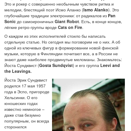
Это и рокер с совершенно необычным чувством ритма и
мелодии, блестящий поэт Исмо Аланко (
Ismo Alanko
). Это
глубочайшие традиции электроники: от радикалов из
Pan
Sonic
до самоироничных
Giant Robot
. Есть, в конце концов,
лёгкие ретро-группы вроде
Cats on Fire
.
О каждом из этих исполнителей стоило бы написать
отдельную статью. Но сегодня мы поговорим не о них. А об
одной из ключевых фигур в формировании новой финской
музыки, которую в Финляндии почитают все, а в России не
знают даже наиболее продвинутые меломаны. Знакомьтесь:
Йоста Сундквист (
Gosta Sundqvist
) и его группа
Leevi and
the Leavings.
Йоста Эрик Сундквист
родился 17 мая 1957
года в Эспо, пригороде
Хельсинки. О его
юношеских годах
известно немногое –
даже став безумно
популярным, он всегда
сторонился