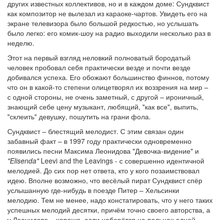
других известных коллективов, но и в каждом доме: Сундквист
как композитор не вылезал из караоке-чартов. Увидеть его на
экране телевизора было большой редкостью, но услышать
было легко: его комик-шоу на радио выходили несколько раз в
неделю.
Этот на первый взгляд неловкий полноватый бородатый
человек пробовал себя практически везде и почти везде
добивался успеха. Его обожают большинство финнов, потому
что он в какой-то степени олицетворял их воззрения на мир –
с одной стороны, не очень заметный, с другой – ироничный,
знающий себе цену музыкант, любящий, "как все", выпить,
"склеить" девушку, пошутить на грани фола.
Сундквист – блестящий мелодист. С этим связан один
забавный факт – в 1997 году практически одновременно
появились песни Максима Леонидова "Девочка-видение" и
"Elisenda"
Leevi and the Leavings - с совершенно идентичной
мелодией. До сих пор нет ответа, кто у кого позаимствовал
идею. Вполне возможно, что весёлый пират Сундквист спёр
услышанную где-нибудь в поезде Питер – Хельсинки
мелодию. Тем не менее, надо констатировать, что у него таких
успешных мелодий десятки, причём точно своего авторства, а
у Леонидова – хорошо, если наберётся на пальцах одной