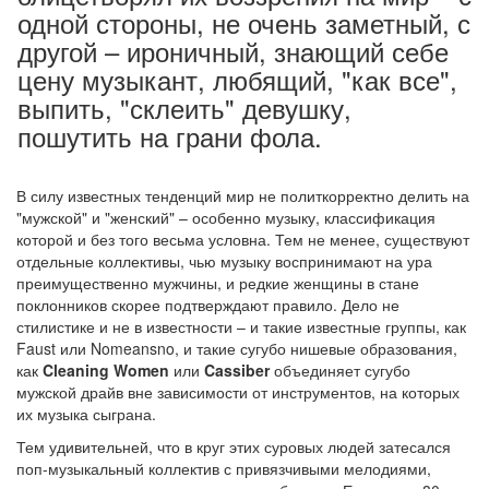
одной стороны, не очень заметный, с
другой – ироничный, знающий себе
цену музыкант, любящий, "как все",
выпить, "склеить" девушку,
пошутить на грани фола.
В силу известных тенденций мир не политкорректно делить на
"мужской" и "женский" – особенно музыку, классификация
которой и без того весьма условна. Тем не менее, существуют
отдельные коллективы, чью музыку воспринимают на ура
преимущественно мужчины, и редкие женщины в стане
поклонников скорее подтверждают правило. Дело не
стилистике и не в известности – и такие известные группы, как
Faust или Nomeansno, и такие сугубо нишевые образования,
как
Cleaning Women
или
Cassiber
объединяет сугубо
мужской драйв вне зависимости от инструментов, на которых
их музыка сыграна.
Тем удивительней, что в круг этих суровых людей затесался
поп-музыкальный коллектив с привязчивыми мелодиями,