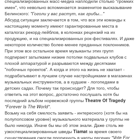
специализированных масс-медиа наплодили столько "громких
имен", что невольно вспоминается знаменитое высказывание
Белинского:
"Гоголи у вас растут, как грибы..."
Абсурд ситуации заключается в том, что все эти команды к
настоящему моменту имеют гарантированные места в
каталогах рекорд-лейблов, в колонках рецензий на их
продукцию, и на специализированных рок-фестивалях. И даже
некоторое количество более-менее преданных поклонников.
При этом все остальное время музыканты этих групп
подпирают затылками низкие потолки подвальных клубов с
плохой аппаратурой и разрываются между десятками
"побочных проектов". А когда и этого на жизнь не хватает -
подрабатывают в лучшем случае настройщиками в магазинах
музыкальных инструментов, а в худшем - логопедами в
детских садах. Почему так происходит? Для того, чтобы
ответить на этот вопрос, достаточно послушать хотя бы
последний альбом норвежской группы
Theatre Of Tragedy
"Forever Is The World"
.
Возьму на себя смелость заявить - интересного (хотя бы на
полупопсовом уровне) музыкального материала у группы не
было никогда. Иначе бы мы об этом знали. Даже столь же
узкоспециализированные шведы
Tiamat
за время своего
существования смогли пропихнуть в чарты песенку
"Vote For