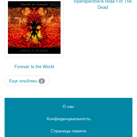
Inperspective/A Rose For The
Dead
Forever Is the World
Еще альбомы
2
О нас
Конфиденциальность
Страница памяти