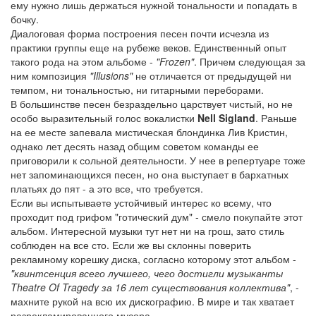
ему нужно лишь держаться нужной тональности и попадать в
бочку.
Диалоговая форма построения песен почти исчезла из
практики группы еще на рубеже веков. Единственный опыт
такого рода на этом альбоме -
"Frozen"
. Причем следующая за
ним композиция
"Illusions"
не отличается от предыдущей ни
темпом, ни тональностью, ни гитарными переборами.
В большинстве песен безраздельно царствует чистый, но не
особо выразительный голос вокалистки
Nell Sigland
. Раньше
на ее месте запевала мистическая блондинка Лив Кристин,
однако лет десять назад общим советом команды ее
приговорили к сольной деятельности. У нее в репертуаре тоже
нет запоминающихся песен, но она выступает в бархатных
платьях до пят - а это все, что требуется.
Если вы испытываете устойчивый интерес ко всему, что
проходит под грифом "готический дум" - смело покупайте этот
альбом. Интересной музыки тут нет ни на грош, зато стиль
соблюден на все сто. Если же вы склонны поверить
рекламному корешку диска, согласно которому этот альбом -
"квинтсенция всего лучшего, чего достигли музыканты
Theatre Of Tragedy за 16 лет существования коллектива"
, -
махните рукой на всю их дискографию. В мире и так хватает
разрекламированного мусора.