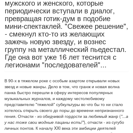
мужского и женского, которые
периодически вступали в диалог,
превращая готик-дум в подобие
мини-спектаклей. "Свежее решение",
- смекнул кто-то из желающих
зажечь новую звезду, и вознес
группу на металлический пьедестал.
Где она вот уже 16 лет теснится с
легионами "последователей"...
В 90-х в тяжелом роке с особым азартом открывали новых
звезд и новые жанры. Дело в том, что гранж и новая волна
панка быстро перешли в сферу интересов популярных
музыкальных журналов, и каждому честолюбивому
представителю "тяжелой" субкультуры во что бы то ни стало
хотелось открыть своего до поры до времени непризнанного
гения. Отчасти - из обидчивой гордости за любимый жанр (
"...а
у нас тоже свои модные пацаны есть!"
), отчасти - из сугубо
личных понтов. К началу XXI века эти амбиции деятелей