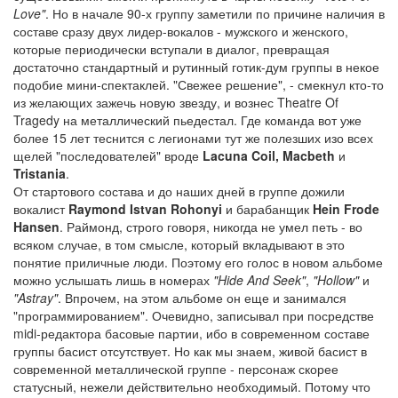
Love"
. Но в начале 90-х группу заметили по причине наличия в
составе сразу двух лидер-вокалов - мужского и женского,
которые периодически вступали в диалог, превращая
достаточно стандартный и рутинный готик-дум группы в некое
подобие мини-спектаклей. "Свежее решение", - смекнул кто-то
из желающих зажечь новую звезду, и вознес Theatre Of
Tragedy на металлический пьедестал. Где команда вот уже
более 15 лет теснится с легионами тут же полезших изо всех
щелей "последователей" вроде
Lacuna Coil, Macbeth
и
Tristania
.
От стартового состава и до наших дней в группе дожили
вокалист
Raymond Istvan Rohonyi
и барабанщик
Hein Frode
Hansen
. Раймонд, строго говоря, никогда не умел петь - во
всяком случае, в том смысле, который вкладывают в это
понятие приличные люди. Поэтому его голос в новом альбоме
можно услышать лишь в номерах
"Hide And Seek"
,
"Hollow"
и
"Astray"
. Впрочем, на этом альбоме он еще и занимался
"программированием". Очевидно, записывал при посредстве
midi-редактора басовые партии, ибо в современном составе
группы басист отсутствует. Но как мы знаем, живой басист в
современной металлической группе - персонаж скорее
статусный, нежели действительно необходимый. Потому что