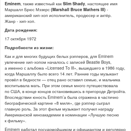
Eminem
, также известный как
Slim Shady
, настоящее имя
Маршалл Брюс Мэзерс
(Marshall Bruce Mathers III)
-
американский хип-хоп исполнитель, продюсер и актёр.
Жанр - хип-хоп.
Дата рождения:
17 октября 1972
Подробности из жизни:
Как и для многих будущих белых рэпперов, для Eminem
увлечение хип-хопом началось с записей Beastie Boys,
а именно с альбома «Licensed To Ill», вышедшего в 1986 году,
когда Маршаллу было всего 14 лет. Ранние годы музыкант
провёл в бедности — отец рано оставил семью, и мальчика
воспитывала мать. При этом семья много путешествовала
по США, в конце концов остановившись в пригороде Детройта.
Впоследствии юность Eminem’а была отражена в частично
биографической картине «8 миля», где рэппер сыграл
главную роль. За этот фильм музыкант получил награду
Американской киноакадемии в номинации «Лучшую песню
к фильму».
Eminem работал посудомойщиком и официантом и регулярно