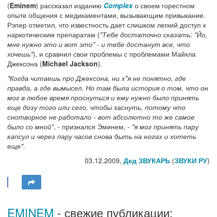
(
Eminem
) рассказал изданию
Complex
о своем горестном
опыте общения с медикаментами, вызывающим привыкание.
Рэпер отметил, что известность дает слишком легкий доступ к
наркотическим препаратам (
"Тебе достаточно сказать: "Йо,
мне нужно это и вот это" - и тебе достанут все, что
хочешь"
), и сравнил свои проблемы с проблемами Майкла
Джексона (
Michael Jackson
).
"Когда читаешь про Джексона, ни х*я не понятно, где
правда, а где вымысел. Но там была история о том, что он
мог в любое время проснуться и ему нужно было принять
еще дозу того или сего, чтобы заснуть, потому что
снотворное не работало - вот абсолютно то же самое
было со мной"
, - признался Эминем, -
"я мог принять пару
капсул и через пару часов снова быть на ногах и хотеть
еще"
.
03.12.2009,
Дед ЗВУКАРЬ
(
ЗВУКИ РУ
)
EMINEM
- свежие публикации: