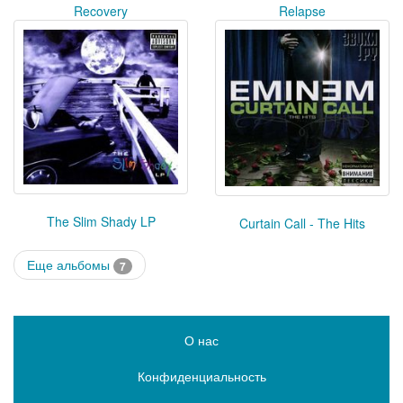
Recovery
Relapse
The Slim Shady LP
Curtain Call - The Hits
Еще альбомы
7
О нас
Конфиденциальность