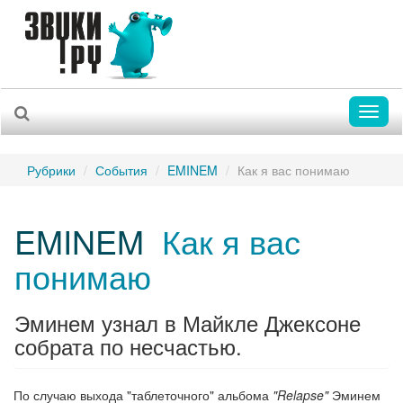
Toggl
naviga
Рубрики
События
EMINEM
Как я вас понимаю
EMINEM
Как я вас
понимаю
Эминем узнал в Майкле Джексоне
собрата по несчастью.
По случаю выхода "таблеточного" альбома
"Relapse"
Эминем