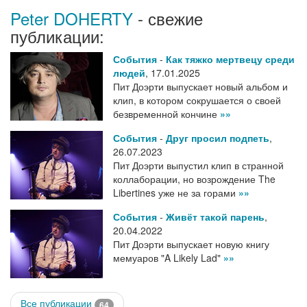
Peter DOHERTY
- свежие
публикации:
События
-
Как тяжко мертвецу среди
людей
,
17.01.2025
Пит Доэрти выпускает новый альбом и
клип, в котором сокрушается о своей
безвременной кончине
»»
События
-
Друг просил подпеть
,
26.07.2023
Пит Доэрти выпустил клип в странной
коллаборации, но возрождение The
Libertines уже не за горами
»»
События
-
Живёт такой парень
,
20.04.2022
Пит Доэрти выпускает новую книгу
мемуаров "A Likely Lad"
»»
Все публикации
64