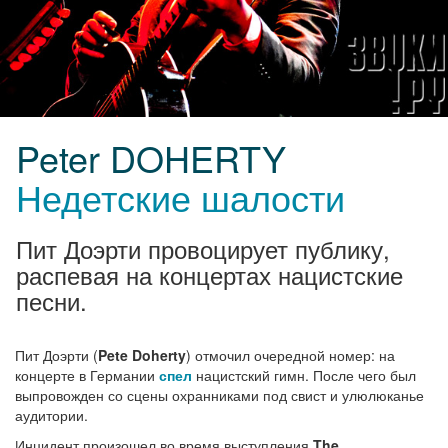
Peter DOHERTY
Недетские шалости
Пит Доэрти провоцирует публику,
распевая на концертах нацистские
песни.
Пит Доэрти (
Pete Doherty
) отмочил очередной номер: на
концерте в Германии
спел
нацистский гимн. После чего был
выпровожден со сцены охранниками под свист и улюлюканье
аудитории.
Инцидент произошел во время выступления
The