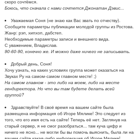
скоро сочтёмся.
Боюсь, что сначала с нами сочтется Джонатан Дэвис...
Уважаемая Соня (не знаю как Вас звать по отчеству).
Сообщите параметры публикации молодой группы из Ростова.
Жанр: рэп, хипхоп, дабстеп.
Необходимые параметры записи и внешнего вида.
С уважением, Владислав.
90-60-90, конечно же. И можно даже ничего не записывать.
Добрый день, Соня!
Хочу узнать, на каких условиях группа может оказаться на
Звуках Ру на самом-самом главном месте! ;)
На самом главном - это либо на моем, либо на месте
гендиректора. Но что вы там будете делать всей
группой?
Здравствуйте! В своё время на вашем сайте была
размещена информация об Игоре Мялике! Это следует из
того, что его имя есть на сайте! Теперь её нет. Заглянув на
старый сервер, я не смог разобраться... там куча цифр и
ничего не ясно... не могли бы вы помочь выяснить, была ли на
вашем сайте какая-либо информация об Игоре Мялике!