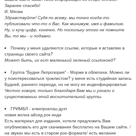
Заранее спасибо!
И. Мялик
Здравствуйте! Судя по всему, мы точно когда-то
публиковали что-то о Вас. Как минимум, имя и фамилию.
Ну, и кучу цифр, конечно. Но поскольку этого не помните
Вы, то мы - и подавно.
Почему у меня удаляются ссылки, которые я вставляю в
страницы своего сайта?
Может быть, их ест маленький зеленый ссылокоед?
Группа "Будни Лепрозория" - Моржи в облепихе. Можно ли
у поинтересоваться трэклистом? у меня есть студийная запись
Будней, раннего периода, но не могу ее инденфицироватью
Честно говоря, только благодаря Вам мы и узнали о
существовании этой восхитительной группы
.
ГРИМБЛ - електроклэш дуэт
новая волна айсид рок инди
Есть материал для издания, хотели предложить Вам
опубликовать его для скачивания бесплатно на Вашем сайте. /
на звуках мы есть в старом рок-формате/ есть желание