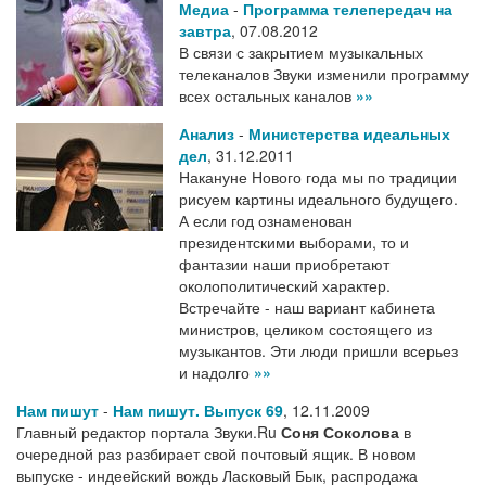
Медиа
-
Программа телепередач на
завтра
,
07.08.2012
В связи с закрытием музыкальных
телеканалов Звуки изменили программу
всех остальных каналов
»»
Анализ
-
Министерства идеальных
дел
,
31.12.2011
Накануне Нового года мы по традиции
рисуем картины идеального будущего.
А если год ознаменован
президентскими выборами, то и
фантазии наши приобретают
околополитический характер.
Встречайте - наш вариант кабинета
министров, целиком состоящего из
музыкантов. Эти люди пришли всерьез
и надолго
»»
Нам пишут
-
Нам пишут. Выпуск 69
,
12.11.2009
Главный редактор портала Звуки.Ru
Соня Соколова
в
очередной раз разбирает свой почтовый ящик. В новом
выпуске - индеейский вождь Ласковый Бык, распродажа