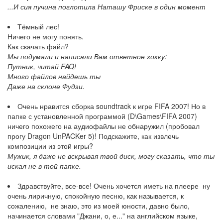
...И сия пучина поглотила Наташу Фриске в один момент
Тёмный лес!
Ничего не могу понять.
Как скачать файл?
Мы подумали и написали Вам ответное хокку:
Путник, читай FAQ!
Много файлов найдешь ты
Даже на склоне Фудзи.
Очень нравится сборка soundtrack к игре FIFA 2007! Но в
папке с установленной программой (D\Games\FIFA 2007)
ничего похожего на аудиофайлы не обнаружил (пробовал
прогу Dragon UnPACKer 5)! Подскажите, как извлечь
композиции из этой игры?
Мужик, я даже не вскрывая твой диск, могу сказать, что ты
искал не в той папке.
Здравствуйте, все-все! Очень хочется иметь на плеере ну
очень лиричную, спокойную песню, как называется, к
сожалению, не знаю, это из моей юности, давно было,
начинается словами "Джани, о, е..." на английском языке,