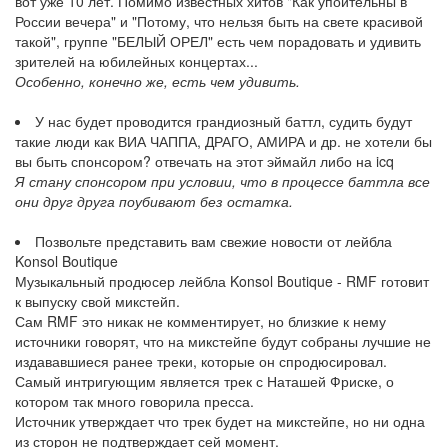
вот уже 10 лет. Помимо известных хитов "Как упоительны в
России вечера" и "Потому, что нельзя быть на свете красивой
такой", группе "БЕЛЫЙ ОРЕЛ" есть чем порадовать и удивить
зрителей на юбилейных концертах...
Особенно, конечно же, есть чем удивить.
У нас будет проводится грандиозный баттл, судить будут
такие люди как ВИА ЧАППА, ДРАГО, АМИРА и др. не хотели бы
вы быть спонсором? отвечать на этот эймайл либо на icq
Я стану спонсором при условии, что в процессе баттла все
они друг друга поубивают без остатка.
Позвольте представить вам свежие новости от лейбла
Konsol Boutique
Музыкальный продюсер лейбла Konsol Boutique - RMF готовит
к выпуску свой микстейп.
Сам RMF это никак не комментирует, но близкие к нему
источники говорят, что на микстейпе будут собраны лучшие не
издававшиеся ранее треки, которые он спродюсировал.
Самый интригующим является трек с Наташей Фриске, о
котором так много говорила пресса.
Источник утверждает что трек будет на микстейпе, но ни одна
из сторон не подтверждает сей момент.