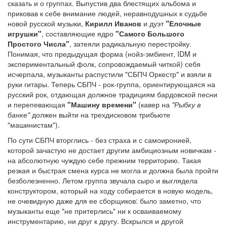
сказать и о группах. Выпустив два блестящих альбома и
приковав к себе внимание людей, неравнодушных к судьбе
новой русской музыки,
Кирилл Иванов
и дуэт
"Елочные
игрушки"
, составляющие ядро
"Самого Большого
Простого Числа"
, затеяли радикальную перестройку.
Понимая, что предыдущая форма (нойз-эмбиент, IDM и
экспериментальный фолк, сопровождаемый читкой) себя
исчерпала, музыканты распустили "СБПЧ Оркестр" и взяли в
руки гитары. Теперь СБПЧ - рок-группа, ориентирующаяся на
русский рок, отдающая должное традициям бардовской песни
и перепевающая
"Машину времени"
(кавер на
"Рыбку в
банке"
должен выйти на трехдисковом трибьюте
"машинистам").
По сути СБПЧ вторглись - без страха и с самоиронией,
которой зачастую не достает другим амбициозным новичкам -
на абсолютную чуждую себе прежним территорию. Такая
резкая и быстрая смена курса не могла и должна была пройти
безболезненно. Летом группа звучала сыро и выглядела
конструктором, который на ходу собирается в новую модель,
не очевидную даже для ее сборщиков: было заметно, что
музыканты еще "не притерлись" ни к осваиваемому
инструментарию, ни друг к другу. Вскрылся и другой