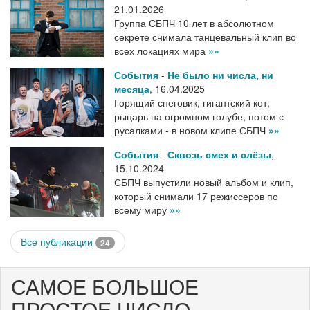
21.01.2026
Группа СБПЧ 10 лет в абсолютном
секрете снимала танцевальный клип во
всех локациях мира
»»
События
-
Не было ни числа, ни
месяца
,
16.04.2025
Горящий снеговик, гигантский кот,
рыцарь на огромном голубе, потом с
русалками - в новом клипе СБПЧ
»»
События
-
Сквозь смех и слёзы
,
15.10.2024
СБПЧ выпустили новый альбом и клип,
который снимали 17 режиссеров по
всему миру
»»
Все публикации
24
САМОЕ БОЛЬШОЕ
ПРОСТОЕ ЧИСЛО