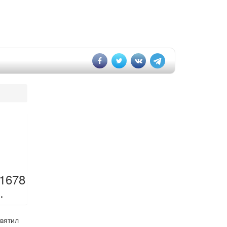
 1678
.
святил