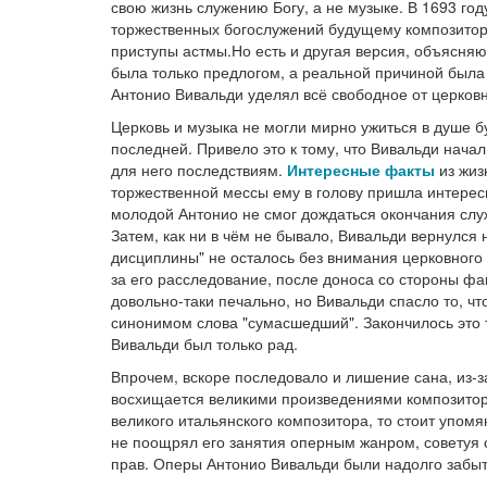
свою жизнь служению Богу, а не музыке. В 1693 год
торжественных богослужений будущему композитору
приступы астмы.Но есть и другая версия, объясн
была только предлогом, а реальной причиной была 
Антонио Вивальди уделял всё свободное от церков
Церковь и музыка не могли мирно ужиться в душе б
последней. Привело это к тому, что Вивальди нача
для него последствиям.
Интересные факты
из жиз
торжественной мессы ему в голову пришла интересн
молодой Антонио не смог дождаться окончания служ
Затем, как ни в чём не бывало, Вивальди вернулся 
дисциплины" не осталось без внимания церковного
за его расследование, после доноса со стороны фа
довольно-таки печально, но Вивальди спасло то, чт
синонимом слова "сумасшедший". Закончилось это т
Вивальди был только рад.
Впрочем, вскоре последовало и лишение сана, из-за
восхищается великими произведениями композитор
великого итальянского композитора, то стоит упом
не поощрял его занятия оперным жанром, советуя с
прав. Оперы Антонио Вивальди были надолго забыт