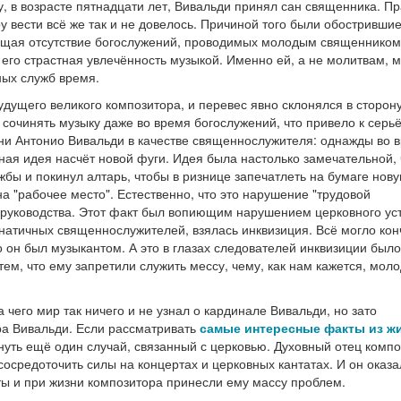
у, в возрасте пятнадцати лет, Вивальди принял сан священника. Пр
 вести всё же так и не довелось. Причиной того были обостривши
яющая отсутствие богослужений, проводимых молодым священником
его страстная увлечённость музыкой. Именно ей, а не молитвам, 
ных служб время.
удущего великого композитора, и перевес явно склонялся в сторон
л сочинять музыку даже во время богослужений, что привело к серь
ни Антонио Вивальди в качестве священнослужителя: однажды во 
ая идея насчёт новой фуги. Идея была настолько замечательной, 
бы и покинул алтарь, чтобы в ризнице запечатлеть на бумаге нову
на "рабочее место". Естественно, что это нарушение "трудовой
 руководства. Этот факт был вопиющим нарушением церковного ус
натичных священнослужителей, взялась инквизиция. Всё могло кон
о он был музыкантом. А это в глазах следователей инквизиции было
ем, что ему запретили служить мессу, чему, как нам кажется, мол
 чего мир так ничего и не узнал о кардинале Вивальди, но зато
а Вивальди. Если рассматривать
самые интересные факты из ж
януть ещё один случай, связанный с церковью. Духовный отец комп
осредоточить силы на концертах и церковных кантатах. И он оказа
ы и при жизни композитора принесли ему массу проблем.