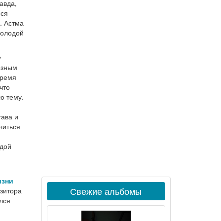
авда,
еся
. Астма
молодой
у
ёзным
время
что
ю тему.
тава и
читься
одой
изни
Свежие альбомы
озитора
лся