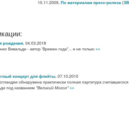
10.11.2009,
По материалам пресс-релиза
(
ЗВ
икации:
ня рождения
,
04.03.2018
нио Вивальди - автор 'Времен года"... и не только
»»
стный концерт для флейты
,
07.10.2010
тландии обнаружена практически полная партитура считавшегося
ьди под названием
"Великий Могол"
»»