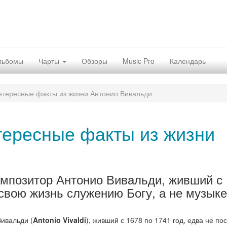
льбомы
Чарты
Обзоры
Music Pro
Календарь
нтересные факты из жизни Антонио Вивальди
ересные факты из жизни
композитор Антонио Вивальди, живший с
 свою жизнь служению Богу, а не музыке
ивальди (
Antonio Vivaldi
), живший с 1678 по 1741 год, едва не по