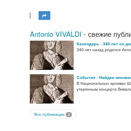
Antonio VIVALDI
- свежие публ
Календарь
-
340 лет со д
340 лет назад родился Анто
События
-
Найден неизве
В Национальных архивах Шо
утерянным концерта Вивал
Все публикации
2