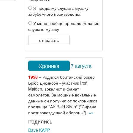
Я продолжу слушать музыку
зарубежного производства
У меня вообще пропало желание
слушать музыку
отправить
Хроника
7 августа
1958
– Родился британский рокер
Брюс Дикинсон - участник Iron
Maiden, вокалист и фанат
самолетов. За мощные вокальные
данные он получил от поклонников
прозвище "Air Raid Siren" ("Сирена
противовоздушной обороны")
»»
Родились
Dave KAPP