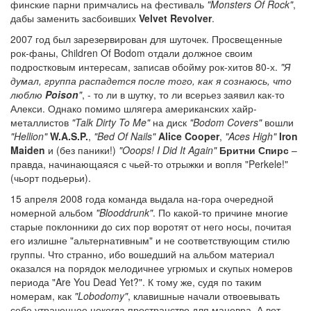
финские парни примчались на фестиваль
"Monsters Of Rock"
,
дабы заменить засбоивших
Velvet Revolver
.
2007 год был зарезервирован для шуточек. Просвещенные
рок-фаны, Children Of Bodom отдали должное своим
подростковым интересам, записав обойму рок-хитов 80-х.
"Я
думал, группа распадется после того, как я сознаюсь, что
люблю
Poison
"
, - то ли в шутку, то ли всерьез заявил как-то
Алекси. Однако помимо шлягера американских хайр-
металлистов
"Talk Dirty To Me"
на диск
"Bodom Covers"
вошли
"Hellion"
W.A.S.P.
,
"Bed Of Nails"
Alice Cooper
,
"Aces High"
Iron
Maiden
и (без паники!)
"Ooops! I Did It Again"
Бритни Спирс
–
правда, начинающаяся с чьей-то отрыжки и вопля "Perkele!"
(чьорт подьерьи).
15 апреля 2008 года команда выдала на-гора очередной
номерной альбом
"Blooddrunk"
. По какой-то причине многие
старые поклонники до сих пор воротят от него носы, почитая
его излишне "альтернативным" и не соответствующим стилю
группы. Что странно, ибо вошедший на альбом материал
оказался на порядок мелодичнее угрюмых и скупых номеров
периода "Are You Dead Yet?". К тому же, судя по таким
номерам, как
"Lobodomy"
, клавишные начали отвоевывать
себе утраченное некогда пространство для маневра. А вот