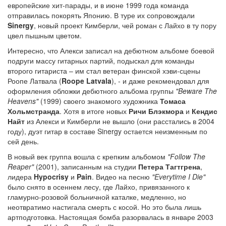
европейские хит-парады, и в июне 1999 года команда
отправилась покорять Японию. В туре их сопровождали
Sinergy
, новый проект Кимберли, чей роман с Лайхо в ту пору
цвел пышным цветом.
Интересно, что Алекси записал на дебютном альбоме боевой
подруги массу гитарных партий, подыскал для команды
второго гитариста – им стал ветеран финской хэви-сцены
Роопе Латвала (
Roope Latvala
), - и даже рекомендовал для
оформления обложки дебютного альбома группы
"Beware The
Heavens"
(1999) своего знакомого художника
Томаса
Хольмстранда
. Хотя в итоге новых
Ричи Блэкмора
и
Кендис
Найт
из Алекси и Кимберли не вышло (они расстались в 2004
году), дуэт гитар в составе Sinergy остается неизменным по
сей день.
В новый век группа вошла с крепким альбомом
"Follow The
Reaper"
(2001), записанным на студии
Петера Тагтгрена
,
лидера
Hypocrisy
и
Pain
. Видео на песню
"Everytime I Die"
было снято в осеннем лесу, где Лайхо, привязанного к
гламурно-розовой больничной каталке, медленно, но
неотвратимо настигала смерть с косой. Но это была лишь
артподготовка. Настоящая бомба разорвалась в январе 2003