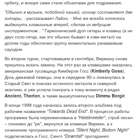
орбиту, и вскоре сами стали объектами для подражания.
"Обычно в музыке, подобной нашей, основу составляют две
гитары,
- рассказывает Лайхо, -
Мне же всегда хотелось
выдвинуть клавишные вперед, сделав их ведущим
инструментом…"
Гармонический дуэт гитары и клавиш (а не
двух соло-гитар, как это обычно бывает в хэви-метал) на
долгие годы обеспечил группу моментально узнаваемым
саундом.
Во втором турне, стартовавшем в сентябре, Вирману снова
пришлось искать замену. На этот раз за клавишами оказалась
американская тусовщица Кимберли Госс (
Kimberly Goss
).
Дочь джазовой певицы, она в середине 90-х ломанулась в
Старый Свет в поисках истинного металла и северной
экзотики, и уже успела поиграть к тому моменту в рядах
Ancient, Therion
, а также вышеупомянутых
Dimmu Borgir
.
В конце 1998 года началась запись второго альбома под
рабочим названием
"Towards Dead End"
. В процессе работы
программа была переименована в
"Hatebreeder"
, строй песен
– понижен до "ре", вернулся за клавиши Вирман, а к
сочинению программного номера
"Silent Night, Bodom Night"
подключилась и Госс. Сингл
"Downfall"
протаранил