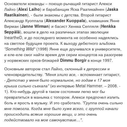
Основатели команды – поюще-рычащий гитарист Алекси
Лайхо (
Alexi Laiho
) и барабанщик Яска Раатикайнен (
Jaska
Raatikainen
), - были знакомы с детства. Второй гитарист
Александр Куоппала (
Alexander Kuoppala
), клавишник Янне
Вирман (
Janne Wirman
) и басист Хенкка Сеппяля (
Henkka
Seppälä
), вошли в дело на различных этапах эволюции
IneartheD, и до последнего момента не особенно надеялись
на светлое будущее проекта. К выходу дебютного альбома
"Something Wild"
(1998) Янне еще доучивался в университете,
и еле-еле смог найти время для серии концертов на разогреве
у норвежских орков-блэкарей
Dimmu Borgir
в конце 1997.
Основным автором стал Лайхо, склонный к депрессии и
членовредительству.
"Меня злило все,
- вспоминает гитарист,
-
Детство у меня было нормальное, но годам к 17 моя
крыша сильно съехала"
(из интервью Metal Hammer. – 2008. -
1). Кто-нибудь другой в таком состоянии легко мог бы
превратиться в маньяка с топором. Алекси предпочел излить
боль и ярость в музыку. И это сработало.
"Группа очень сильно
мне помогла. Когда мне было хуже всего, с группой начали
происходить всякие хорошие вещи, и это очень
подействовало на мое самочувствие…"
.