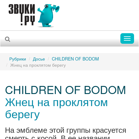
Toggl
naviga
Рубрики
Досье
CHILDREN OF BODOM
Жнец на проклятом берегу
CHILDREN OF BODOM
Жнец на проклятом
берегу
На эмблеме этой группы красуется
смерть с косой. В ее названии