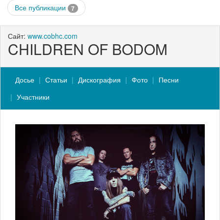
Все публикации
7
Сайт:
www.cobhc.com
CHILDREN OF BODOM
Досье
Статьи
Дискография
Фото
Песни
Участники