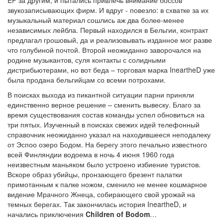
EP за другим, и пытались привлечь внимание боссов
звукозаписывающих фирм. И вдруг - повезло: в схватке за их
музыкальный материал сошлись аж два более-менее
независимых лейбла. Первый находился в Бельгии, контракт
предлагал грошовый, да и реализовывать изданное мог разве
что голубиной почтой. Второй неожиданно заворочался на
родине музыкантов, суля контакты с солидными
дистрибьютерами, но вот беда – торговая марка IneartheD уже
была продана бельгийцам со всеми потрохами.
В поисках выхода из пикантной ситуации парни приняли
единственно верное решение – сменить вывеску. Благо за
время существования состав команды успел обновиться на
три пятых. Изученный в поисках свежих идей телефонный
справочник неожиданно указал на находившееся неподалеку
от Эспоо озеро Бодом. На берегу этого печально известного
всей Финляндии водоема в ночь 4 июня 1960 года
неизвестным маньяком было устроено избиение туристов.
Вскоре образ убийцы, пронзающего брезент палатки
примотанным к палке ножом, сменило не менее кошмарное
видение Мрачного Жнеца, собирающего свой урожай на
темных берегах. Так закончилась история IneartheD, и
начались приключения
Children of Bodom
…