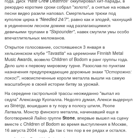
года. Диск
"Hate Crew Deathroll"
оккупировал хит-парады, в
рекордно короткие сроки собрал "золото", а снятые на новые
песни видео разили наповал. Смертельные трюки под
куполом цирка в
"Needled 24/7"
, равно как и злодей, чахнущий
в уединенном лесном домике над разлагающимися
девичьими трупами в
"Sixpounder"
, навек смутили умы особо
впечатлительных меломанов.
Открытое голосование, состоявшееся 3 января в
хельсинкском клубе "Tavastia" на церемонии Finnish Metal
Music Awards, возвело Children of Bodom в ранг группы года.
Дело шло к первому мировому турне. Разослав по пунктам
назначения предупреждающие дорожные знаки
"Осторожно:
покос!"
, новоиспеченные короли металла вышли на самую
масштабную в своей истории битву за урожай.
На середине гастрольной трассы неожиданно "выпал из
седла" Александр Куопалла. Недолго думая, Алекси выдернул
из Sinergy, вошедших в ту пору в полосу штиля, Роопе
Латвала. Монстр финского металла, начинавший еще в
боготворимой Лайхо группе
Stone
, впервые вышел на сцену
вместе с Children of Bodom во время выступления в Москве,
16 августа 2004 года. Да так с тех пор в ее рядах и остался.