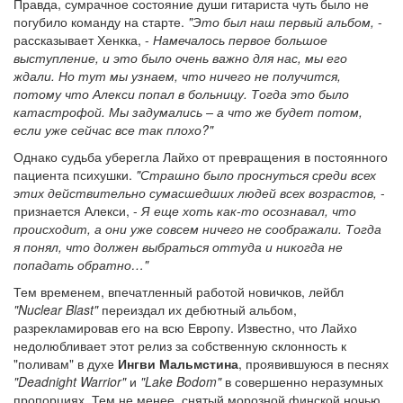
Правда, сумрачное состояние души гитариста чуть было не
погубило команду на старте.
"Это был наш первый альбом,
-
рассказывает Хенкка, -
Намечалось первое большое
выступление, и это было очень важно для нас, мы его
ждали. Но тут мы узнаем, что ничего не получится,
потому что Алекси попал в больницу. Тогда это было
катастрофой. Мы задумались – а что же будет потом,
если уже сейчас все так плохо?"
Однако судьба уберегла Лайхо от превращения в постоянного
пациента психушки.
"Страшно было проснуться среди всех
этих действительно сумасшедших людей всех возрастов,
-
признается Алекси, -
Я еще хоть как-то осознавал, что
происходит, а они уже совсем ничего не соображали. Тогда
я понял, что должен выбраться оттуда и никогда не
попадать обратно…"
Тем временем, впечатленный работой новичков, лейбл
"Nuclear Blast"
переиздал их дебютный альбом,
разрекламировав его на всю Европу. Известно, что Лайхо
недолюбливает этот релиз за собственную склонность к
"поливам" в духе
Ингви Мальмстина
, проявившуюся в песнях
"Deadnight Warrior"
и
"Lake Bodom"
в совершенно неразумных
пропорциях. Тем не менее, снятый морозной финской ночью