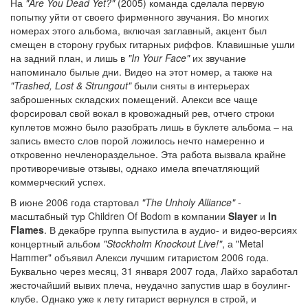
На
"Are You Dead Yet?"
(2005) команда сделала первую
попытку уйти от своего фирменного звучания. Во многих
номерах этого альбома, включая заглавный, акцент был
смещен в сторону грубых гитарных риффов. Клавишные ушли
на задний план, и лишь в
"In Your Face"
их звучание
напоминало былые дни. Видео на этот номер, а также на
"Trashed, Lost & Strungout"
были сняты в интерьерах
заброшенных складских помещений. Алекси все чаще
форсировал свой вокал в кровожадный рев, отчего строки
куплетов можно было разобрать лишь в буклете альбома – на
запись вместо слов порой ложилось нечто намеренно и
откровенно нечленораздельное. Эта работа вызвала крайне
противоречивые отзывы, однако имела впечатляющий
коммерческий успех.
В июне 2006 года стартовал
"The Unholy Alliance"
-
масштабный тур Children Of Bodom в компании
Slayer
и
In
Flames
. В декабре группа выпустила в аудио- и видео-версиях
концертный альбом
"Stockholm Knockout Live!"
, а "Metal
Hammer" объявил Алекси лучшим гитаристом 2006 года.
Буквально через месяц, 31 января 2007 года, Лайхо заработал
жесточайший вывих плеча, неудачно запустив шар в боулинг-
клубе. Однако уже к лету гитарист вернулся в строй, и