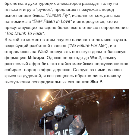
брюнетка в духе турецких аниматоров разводят толпу на
пляски и игру в "ручеек", предлагают пожужжать перед
исполнением блюза
"Human Fly"
, исполняют сексуальные
пантомимы в
"Ever Fallen In Love"
и интересуются, кто из
присутствующих на сцене более всего отвечает определению
"Too Drunk To Fuck"
.
В какой-то момент в этом лаунже начинает отчетливо звучать
вездеcущий разбитной шансон (
"No Future For Me"
), и я
отправляюсь на Wan2 послушать польскую драм-н-бассовую
формацию
Miloopa
. Однако не доходя до Wan2, слышу
развеселый афро-бит: это стайка малийских перкуссионистов
собирает народ в афро-деревню. Следую за ними, словно
крыса за дудочкой, и возвращаюсь обратно лишь к началу
выступления леворадикальных ска-панков
Ska-P
.