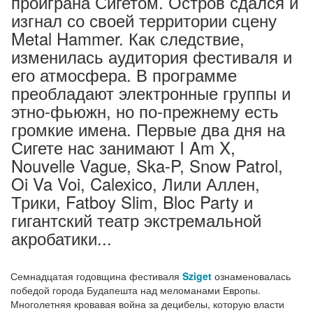
проиграна Сигетом. Остров сдался и
изгнал со своей территории сцену
Metal Hammer. Как следствие,
изменилась аудитория фестиваля и
его атмосфера. В программе
преобладают электронные группы и
этно-фьюжн, но по-прежнему есть
громкие имена. Первые два дня на
Сигете нас занимают I Am X,
Nouvelle Vague, Ska-P, Snow Patrol,
Oi Va Voi, Calexico, Лили Аллен,
Трики, Fatboy Slim, Bloc Party и
гигантский театр экстремальной
акробатики...
Семнадцатая годовщина фестиваля
Sziget
ознаменовалась
победой города Будапешта над меломанами Европы.
Многолетняя кровавая война за децибелы, которую власти