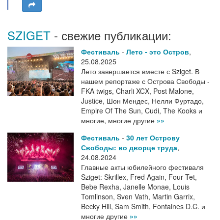
SZIGET
- свежие публикации:
Фестиваль
-
Лето - это Остров
,
25.08.2025
Лето завершается вместе с Sziget. В
нашем репортаже с Острова Свободы -
FKA twigs, Charli XCX, Post Malone,
Justice, Шон Мендес, Нелли Фуртадо,
Empire Of The Sun, Cudi, The Kooks и
многие, многие другие
»»
Фестиваль
-
30 лет Острову
Свободы: во дворце труда
,
24.08.2024
Главные акты юбилейного фестиваля
Sziget: Skrillex, Fred Again, Four Tet,
Bebe Rexha, Janelle Monae, Louis
Tomlinson, Sven Vath, Martin Garrix,
Becky Hill, Sam Smith, Fontaines D.C. и
многие другие
»»