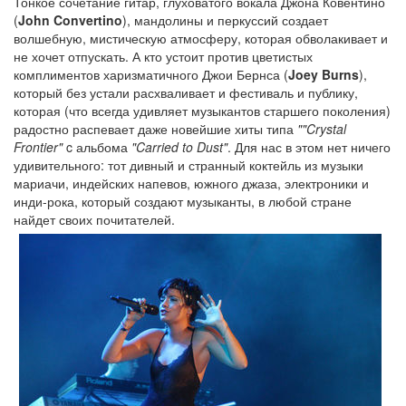
Тонкое сочетание гитар, глуховатого вокала Джона Ковентино
(
John Convertino
), мандолины и перкуссий создает
волшебную, мистическую атмосферу, которая обволакивает и
не хочет отпускать. А кто устоит против цветистых
комплиментов харизматичного Джои Бернса (
Joey Burns
),
который без устали расхваливает и фестиваль и публику,
которая (что всегда удивляет музыкантов старшего поколения)
радостно распевает даже новейшие хиты типа
""Crystal
Frontier"
c альбома
"Carried to Dust"
. Для нас в этом нет ничего
удивительного: тот дивный и странный коктейль из музыки
мариачи, индейских напевов, южного джаза, электроники и
инди-рока, который создают музыканты, в любой стране
найдет своих почитателей.