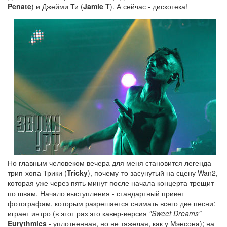
Penate
) и Джейми Ти (
Jamie T
). А сейчас - дискотека!
Но главным человеком вечера для меня становится легенда
трип-хопа Трики (
Tricky
), почему-то засунутый на сцену Wan2,
которая уже через пять минут после начала концерта трещит
по швам. Начало выступления - стандартный привет
фотографам, которым разрешается снимать всего две песни:
играет интро (в этот раз это кавер-версия
"Sweet Dreams"
Eurythmics
- уплотненная, но не тяжелая, как у Мэнсона); на