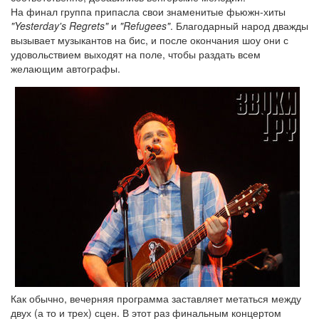
На финал группа припасла свои знаменитые фьюжн-хиты
"Yesterday's Regrets"
и
"Refugees"
. Благодарный народ дважды
вызывает музыкантов на бис, и после окончания шоу они с
удовольствием выходят на поле, чтобы раздать всем
желающим автографы.
Как обычно, вечерняя программа заставляет метаться между
двух (а то и трех) сцен. В этот раз финальным концертом