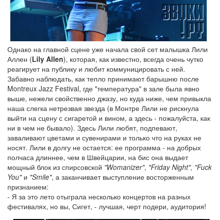
Однако на главной сцене уже начала свой сет малышка Лили
Аллен (
Lily Allen
), которая, как известно, всегда очень чутко
реагирует на публику и любит коммуницировать с ней.
Забавно наблюдать, как тепло принимают барышню после
Montreux Jazz Festival, где "температура" в зале была явно
выше, нежели свойственно джазу, но куда ниже, чем привыкла
наша слегка нетрезвая звезда (в Монтре Лили не рискнула
выйти на сцену с сигаретой и вином, а здесь - пожалуйста, как
ни в чем не бывало). Здесь Лили любят, подпевают,
заваливают цветами и сувенирами и только что на руках не
носят. Лили в долгу не остается: ее программа - на добрых
полчаса длиннее, чем в Швейцарии, на бис она выдает
мощный блок из спирсовской
"Womanizer"
,
"Friday Night", "Fuck
You"
и
"Smile"
, а заканчивает выступление восторженным
признанием:
- Я за это лето отыграла несколько концертов на разных
фестивалях, но вы, Сигет, - лучшая, черт подери, аудитория!