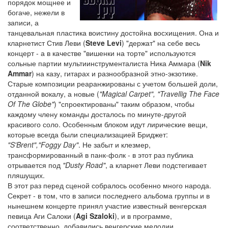
порядок мощнее и
богаче, нежели в
записи, а
танцевальная пластика воистину достойна восхищения. Она и
кларнетист Стив Леви (
Steve Levi
) "держат" на себе весь
концерт - а в качестве "вишенки на торте" используются
сольные партии мультиинструменталиста Ника Аммара (
Nik
Ammar
) на казу, гитарах и разнообразной этно-экзотике.
Старые композиции реаранжированы с учетом большей доли,
отданной вокалу, а новые (
"Magical Carpet", "Travellig The Face
Of The Globe"
) "спроектированы" таким образом, чтобы
каждому члену команды досталось по минуте-другой
красивого соло. Особенным блоком идут лирические вещи,
которые всегда были специализацией Бриджет:
"S'Brent","Foggy Day"
. Не забыт и клезмер,
трансформированный в панк-фолк - в этот раз публика
отрывается под
"Dusty Road"
, а кларнет Леви подстегивает
пляшущих.
В этот раз перед сценой собралось особенно много народа.
Секрет - в том, что в записи последнего альбома группы и в
нынешнем концерте принял участие известный венгерская
певица Аги Салоки (
Agi Szaloki
), и в программе,
соответственно, добавились венгерские мелодии.