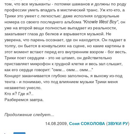
том, что все музыканты - потомки шаманов и должны по роду
профессии уметь впадать в мистический транс. Уж кто-кто, а
Трики это умеет с легкостью: даже исполняя олдскульные
номера со своего последнего альбома
"Knowle West Boy"
, он
уже на второй вещи полностью выпадает из реальности,
закатывает глаза до белков и взрывается музыкой. Не
уверена, что парень осознает, где он находится. Он падает в
толпу, он бьется в конвульсиях на сцене, но какие картины в
этот момент встают перед его внутренним взором - бог весть.
Трики поет сердцем - это не штамп, он действительно
приставляет микрофон к грудной клетке и весь зал слышит,
как его сердце говорит: "омм... омм... омм..."
Концерт заканчивается глубоко заполночь, я выхожу из-под
тента - и понимаю, что под влиянием музыки Трики меня
незаметно унесло.
Кто я? Где я?..
Разберемся завтра.
Продолжение следует...
14.08.2009,
Соня СОКОЛОВА
(
ЗВУКИ РУ
)