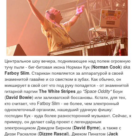
Центральное шоу вечера, поднимающее над полем огромную
тучу пыли - биг-битовая икона Норман Кук (
Norman Cook
) aka
Fatboy Slim
. Старикан появляется за аппаратурой в своей
знаменитой гавайке и со свистком в зубах. Как обычно, он
микширует в свой сет что под руку попадется - от знаменитой
гитарной партии
The White Stripes
до
"Space Oddity"
Боуи
(
David Bowie
) или залихватской боссановы. Кстати, для тех,
кто считает, что Fatboy Slim - не более, чем электронный
одноклеточный организм, нашедший удачную фишку:
господин Кук - куда более разносторонний музыкант. Сейчас, к
примеру, он делает сайд-проект с легендарным
электронщиком Дэвидом Бирном (
David Byrne
), а также с
Диззи Раскалом (
Dizzee Rascal
), Джеком Пинатом (
Jack