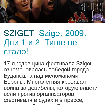
SZIGET
Sziget-2009.
Дни 1 и 2. Тише не
стало!
17-я годовщина фестиваля Sziget
ознаменовалась победой города
Будапешта над меломанами
Европы. Многолетняя кровавая
война за децибелы, которую власти
вели против организаторов
фестиваля в судах и в прессе,