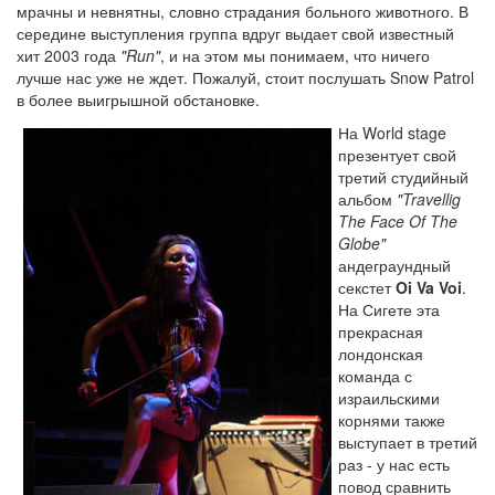
мрачны и невнятны, словно страдания больного животного. В
середине выступления группа вдруг выдает свой известный
хит 2003 года
"Run"
, и на этом мы понимаем, что ничего
лучше нас уже не ждет. Пожалуй, стоит послушать Snow Patrol
в более выигрышной обстановке.
На World stage
презентует свой
третий студийный
альбом
"Travellig
The Face Of The
Globe"
андеграундный
секстет
Oi Va Voi
.
На Сигете эта
прекрасная
лондонская
команда с
израильскими
корнями также
выступает в третий
раз - у нас есть
повод сравнить