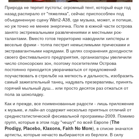
Природа не терпит пустоты: огромный тент, который еще год
назад распирало от "тяжеляка", сейчас приспособлен под
объединенную сцену Wan2-A38, где музыка, может, и потише,
но уж точно не менее энергична. Поле в южной части острова
занято экстремальными развлечениями и местными рок-
талантами. Вместо готов территорию наводнили хипстеры и
веселые фрики - толпа пестрит немыслимыми прическами и
экстравагантными нарядами. В целях сохранения доходности
своего фестивального предприятия, организаторы увеличили
число спонсорских зон, поэтому посетителям Острова
постоянно приходится уворачиваться от предложений
поучаствовать в стрельбе на меткость и дальность, изобразить
самый зажигательный танец, надувать презервативы, принять
горячий мыльный душ... или просто десяток раз отжаться от
пола за шоколадку.
Как и прежде, все поименованные радости - лишь приложение
к музыке, и лайн-ап содержит несколько приятных отличий от
среднестатистической фесивальной программы-2009. Помимо
групп, которые в этом году "чешут" по всей Европе (
The
Prodigy, Placebo, Klaxons, Faith No More
), в списке значатся
артисты, которые нечасто выбираются из берлоги. В силу