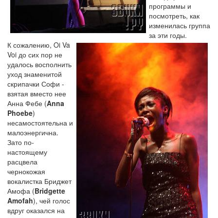
программы и
посмотреть, как
изменилась группа
за эти годы.
К сожалению, Oi Va
Voi до сих пор не
удалось восполнить
уход знаменитой
скрипачки Софи -
взятая вместо нее
Анна Фебе (
Anna
Phoebe
)
несамостоятельна и
малоэнергична.
Зато по-
настоящему
расцвела
чернокожая
вокалистка Бриджет
Амофа (
Bridgette
Amofah
), чей голос
вдруг оказался на