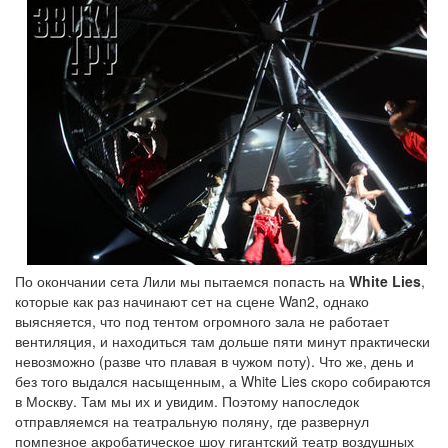
По окончании сета Лили мы пытаемся попасть на
White Lies
,
которые как раз начинают сет на сцене Wan2, однако
выясняется, что под тентом огромного зала не работает
вентиляция, и находиться там дольше пяти минут практически
невозможно (разве что плавая в чужом поту). Что же, день и
без того выдался насыщенным, а White Lies скоро собираются
в Москву. Там мы их и увидим. Поэтому напоследок
отправляемся на театральную поляну, где развернул
помпезное акробатическое шоу гигантский театр воздушных