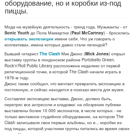
оборудование, но и коробки из-под
пиццы.
Мода на музейную деятельность - тренд года. Музыканты - от
Sonic Youth
до Пола Маккартни (
Paul McCartney
) - бросились
открывать экспозиции
имени себя. Что уж говорить о
коллективах, имена которых давно стали легендой?
Бывший гитарист
The Clash
Мик Джонс (
Mick Jones
) открыл
выставку группы в лондонском районе Portobello Green.
Rock'n'Roll Public Library расположена недалеко от первой
репетиционной точки, в которой The Clash начали играть в
1976-м году.
Джонс также сообщил, что мечтает превратить экспозицию в
постоянную, и сейчас находится в поисках места для музея.
Составляя экспозицию выставки, Джонс, должно быть,
перетряс все антресоли и кладовки: на обозрение публики
выставлены более 10 000 экспонатов, в числе которых - не
только винтажное студийное оборудование, на котором The
Clash записывали свои первые альбомы, но и... коробки из-
под пиццы, которой участники группы питались во время своих