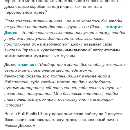
турне. Что может заставить нормлального человека держать
дома старые коробки из-под пиццы, как не мечта о
персональном музее?
"Эта коллекция очень личная... но мне хотелось бы, чтобы
ее увидели не только фанаты группы The Clash
, -
говорит
Джонс
. -
Я надеюсь, что выставка послужит к тому, чтобы
у публики проснулась фантазия, чтобы выставка
подтолкнула их на творчество"
. Джонс называет свою
выставку "прямым художественным вызовом" авторитетным
коммерческим музыкальным музеям.
Джонс
отмечает
:
"Вообще-то я хотел бы, чтобы у выставки
было какое-о постоянное место, где можно
демонстрировать всю коллекцию, как в музее либо в
библиотеке, куда каждый может прийти, подобрать
нужные материалы, сделать копию, либо сесть и тут же
почитать, послушать... Мне бы также хотелось, чтобы
там появились художники, поскольку это - настоящая
история"
Rock'n'Roll Public Library продолжит свою работу до 2 августа.
Экспозицию сопровождает саундтрек, составленный лично
Миком Джонсом.