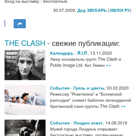
Вход на выставку - бесплатный.
30.07.2009,
Дед ЗВУКАРЬ
(
ЗВУКИ РУ
)
THE CLASH
- свежие публикации:
Календарь
-
R.I.P.
,
13.11.2022
Умер основатель групп The Clash и
Public Image Ltd. Кит Левен
»»
События
-
Грязь и цветы
,
03.02.2020
Режиссер "Рокетмэна" и "Богемской
рапсодии" снимет байопик легендарной
британской панк-группы The Clash
»»
События
-
Лондон зовет
,
14.08.2019
Музей города Лондона открывает
бесплатную выставку, посвященную