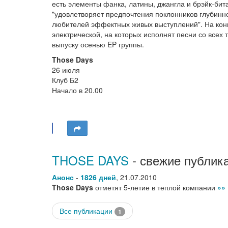
есть элементы фанка, латины, джангла и брэйк-би
"удовлетворяет предпочтения поклонников глубиннос
любителей эффектных живых выступлений". На конце
электрической, на которых исполнят песни со всех 
выпуску осенью EP группы.
Those Days
26 июля
Клуб Б2
Начало в 20.00
THOSE DAYS
- свежие публик
Анонс
-
1826 дней
,
21.07.2010
Those Days
отметят 5-летие в теплой компании
»»
Все публикации
1