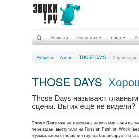
Новости
Концерты
Лица
А
Рубрики
Анонс
THOSE DAYS
Хорошие ден
THOSE DAYS
Хорош
Those Days называют главным
сцены. Вы их ещё не видели? 
Those Days
уже не назовёшь новичками - они выпу
переиздан, выступили на Russian Fashion Week (ве
музыкальном отношении группа балансирует на стык