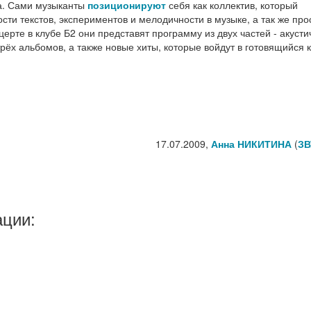
та. Сами музыканты
позиционируют
себя как коллектив, который
ти текстов, экспериментов и мелодичности в музыке, а так же про
рте в клубе Б2 они представят программу из двух частей - акусти
трёх альбомов, а также новые хиты, которые войдут в готовящийся к
17.07.2009,
Анна НИКИТИНА
(
ЗВ
ации: