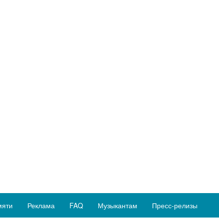
мяти
Реклама
FAQ
Музыкантам
Пресс-релизы