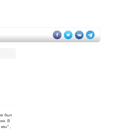
же был
ии. В
 мы"
,