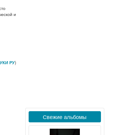
сто
ческой и
УКИ РУ
)
Свежие альбомы