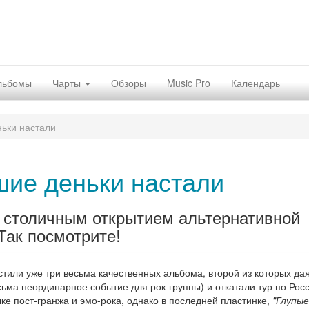
льбомы
Чарты
Обзоры
Music Pro
Календарь
ьки настали
ие деньки настали
 столичным открытием альтернативной
Так посмотрите!
стили уже три весьма качественных альбома, второй из которых да
сьма неординарное событие для рок-группы) и откатали тур по Росс
е пост-гранжа и эмо-рока, однако в последней пластинке,
"Глупые