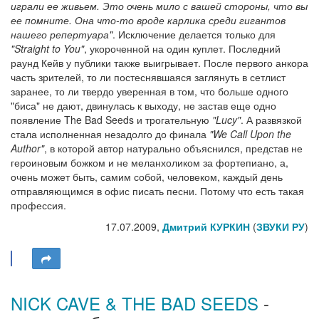
играли ее живьем. Это очень мило с вашей стороны, что вы
ее помните. Она что-то вроде карлика среди гигантов
нашего репертуара"
. Исключение делается только для
"Straight to You"
, укороченной на один куплет. Последний
раунд Кейв у публики также выигрывает. После первого анкора
часть зрителей, то ли постеснявшаяся заглянуть в сетлист
заранее, то ли твердо уверенная в том, что больше одного
"биса" не дают, двинулась к выходу, не застав еще одно
появление The Bad Seeds и трогательную
"Lucy"
. А развязкой
стала исполненная незадолго до финала
"We Call Upon the
Author"
, в которой автор натурально объяснился, представ не
героиновым божком и не меланхоликом за фортепиано, а,
очень может быть, самим собой, человеком, каждый день
отправляющимся в офис писать песни. Потому что есть такая
профессия.
17.07.2009,
Дмитрий КУРКИН
(
ЗВУКИ РУ
)
NICK CAVE & THE BAD SEEDS
-