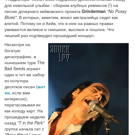
для невольной улыбки - сборник клубных ремиксов (!) на
песню дочернего кейвовского проекта
Grinderman
"No Pussy
Blues"
. В которых, заметим, вокал австралийца сидит как
влитой. Потому он и Кейв, что в нем на равных правах
уживаются великое и смешное, высокое и пошлое. Что
лишний раз подтвердил прошедший концерт.
Несмотря на
богатую
дискографию, в
нынешнем туре The
Bad Seeds играют
один и тот же набор
из полутора
десятков песен (
вот
он
, если вам
интересно),
перетасовывая их
как колоду карт. На
прошедшем неделю
назад
"T in the Park"
группа начала сет с
"Papa Won't Leave