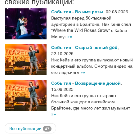
свежие публикации:
События
-
Во имя розы
,
02.08.2026
Выступая перед 50-тысячной
аудиторией в Брайтоне, Ник Кейв спел
"Where the Wild Roses Grow" с Кайли
Миноуг
»»
События
-
Старый новый god
,
22.10.2025
Ник Кейв и его группа выпускают новый
концертный альбом. Смотрим видео на
его лид-сингл
»»
События
-
Возвращение домой
,
15.09.2025
Ник Кейв и его группа отыграют
большой концерт в английском
Брайтоне, где много лет жил музыкант
»»
Все публикации
47