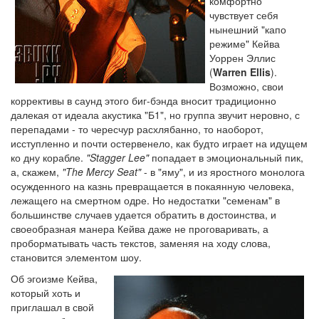
комфортно
чувствует себя
нынешний "капо
режиме" Кейва
Уоррен Эллис
(
Warren Ellis
).
Возможно, свои
коррективы в саунд этого биг-бэнда вносит традиционно
далекая от идеала акустика "Б1", но группа звучит неровно, с
перепадами - то чересчур расхлябанно, то наоборот,
исступленно и почти остервенело, как будто играет на идущем
ко дну корабле.
"Stagger Lee"
попадает в эмоциональный пик,
а, скажем,
"The Mercy Seat"
- в "яму", и из яростного монолога
осужденного на казнь превращается в покаянную человека,
лежащего на смертном одре. Но недостатки "семенам" в
большинстве случаев удается обратить в достоинства, и
своеобразная манера Кейва даже не проговаривать, а
проборматывать часть текстов, заменяя на ходу слова,
становится элементом шоу.
Об эгоизме Кейва,
который хоть и
приглашал в свой