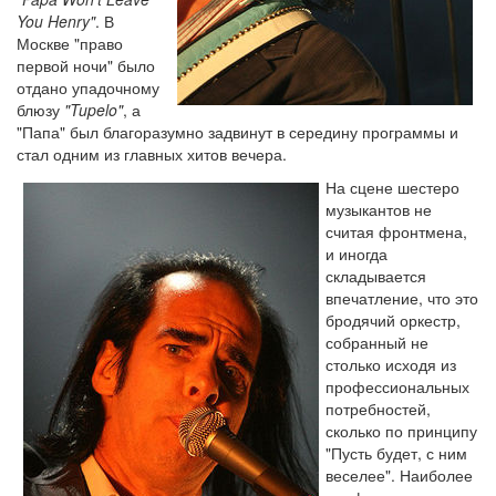
You Henry"
. В
Москве "право
первой ночи" было
отдано упадочному
блюзу
"Tupelo"
, а
"Папа" был благоразумно задвинут в середину программы и
стал одним из главных хитов вечера.
На сцене шестеро
музыкантов не
считая фронтмена,
и иногда
складывается
впечатление, что это
бродячий оркестр,
собранный не
столько исходя из
профессиональных
потребностей,
сколько по принципу
"Пусть будет, с ним
веселее". Наиболее