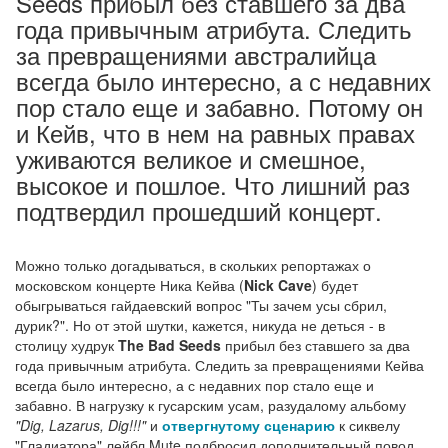
Seeds прибыл без ставшего за два
года привычным атрибута. Следить
за превращениями австралийца
всегда было интересно, а с недавних
пор стало еще и забавно. Потому он
и Кейв, что в нем на равных правах
уживаются великое и смешное,
высокое и пошлое. Что лишний раз
подтвердил прошедший концерт.
Можно только догадываться, в скольких репортажах о
московском концерте Ника Кейва (
Nick Cave
) будет
обыгрываться гайдаевский вопрос "Ты зачем усы сбрил,
дурик?". Но от этой шутки, кажется, никуда не деться - в
столицу худрук
The Bad Seeds
прибыл без ставшего за два
года привычным атрибута. Следить за превращениями Кейва
всегда было интересно, а с недавних пор стало еще и
забавно. В нагрузку к гусарским усам, разудалому альбому
"Dig, Lazarus, Dig!!!"
и
отвергнутому сценарию
к сиквелу
"Гладиатора" лейбл Mute подбросил дополнительный повод