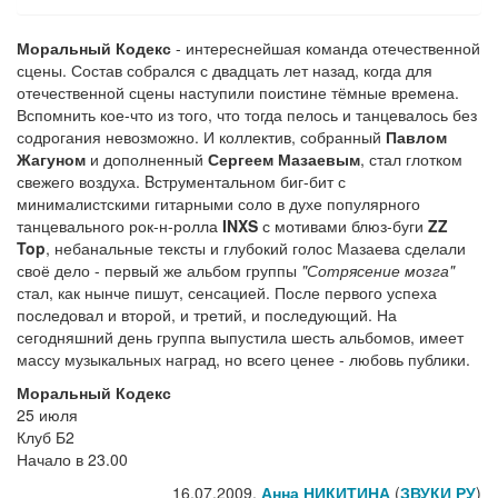
Моральный Кодекс
- интереснейшая команда отечественной
сцены. Состав собрался с двадцать лет назад, когда для
отечественной сцены наступили поистине тёмные времена.
Вспомнить кое-что из того, что тогда пелось и танцевалось без
содрогания невозможно. И коллектив, собранный
Павлом
Жагуном
и дополненный
Сергеем Мазаевым
, стал глотком
свежего воздуха. Bструментальном биг-бит с
минималистскими гитарными соло в духе популярного
танцевального рок-н-ролла
INXS
с мотивами блюз-буги
ZZ
Top
, небанальные тексты и глубокий голос Мазаева сделали
своё дело - первый же альбом группы
"Сотрясение мозга"
стал, как нынче пишут, сенсацией. После первого успеха
последовал и второй, и третий, и последующий. На
сегодняшний день группа выпустила шесть альбомов, имеет
массу музыкальных наград, но всего ценее - любовь публики.
Моральный Кодекс
25 июля
Клуб Б2
Начало в 23.00
16.07.2009,
Анна НИКИТИНА
(
ЗВУКИ РУ
)