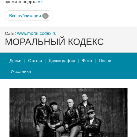
время концерта
»»
Все публикации
5
Сайт:
www.moral-codex.ru
МОРАЛЬНЫЙ КОДЕКС
Досье
Статьи
Дискография
Фото
Песни
Участники