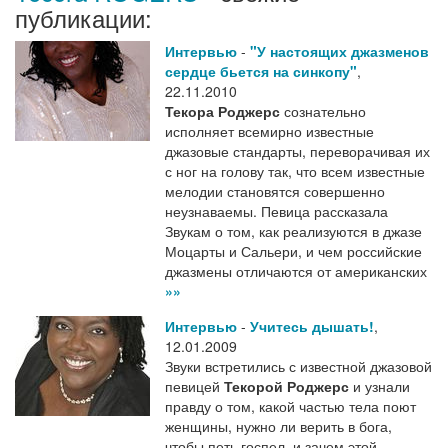
публикации:
Интервью
-
"У настоящих джазменов
сердце бьется на синкопу"
,
22.11.2010
Текора Роджерс
сознательно
исполняет всемирно известные
джазовые стандарты, переворачивая их
с ног на голову так, что всем известные
мелодии становятся совершенно
неузнаваемы. Певица рассказала
Звукам о том, как реализуются в джазе
Моцарты и Сальери, и чем российские
джазмены отличаются от американских
»»
Интервью
-
Учитесь дышать!
,
12.01.2009
Звуки встретились с известной джазовой
певицей
Текорой Роджерс
и узнали
правду о том, какой частью тела поют
женщины, нужно ли верить в бога,
чтобы петь госпел, и зачем этой