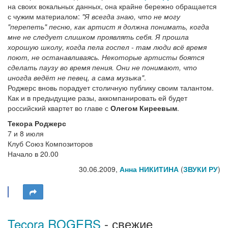
на своих вокальных данных, она крайне бережно обращается
с чужим материалом:
"Я всегда знаю, что не могу
"перепеть" песню, как артист я должна понимать, когда
мне не следует слишком проявлять себя. Я прошла
хорошую школу, когда пела госпел - там люди всё время
поют, не останавливаясь. Некоторые артисты боятся
сделать паузу во время пения. Они не понимают, что
иногда ведёт не певец, а сама музыка"
.
Роджерс вновь порадует столичную публику своим талантом.
Как и в предыдущие разы, аккомпанировать ей будет
российский квартет во главе с
Олегом Киреевым
.
Текора Роджерс
7 и 8 июля
Клуб Союз Композиторов
Начало в 20.00
30.06.2009,
Анна НИКИТИНА
(
ЗВУКИ РУ
)
Tecora ROGERS
- свежие