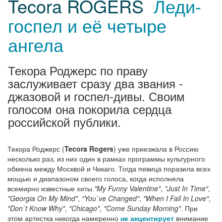
Tecora ROGERS
Леди-
госпел и её четыре
ангела
Текора Роджерс по праву
заслуживает сразу два звания -
джазовой и госпел-дивы. Своим
голосом она покорила сердца
российской публики.
Текора Роджерс (
Tecora Rogers
) уже приезжала в Россию
несколько раз, из них один в рамках программы культурного
обмена между Москвой и Чикаго. Тогда певица поразила всех
мощью и диапазоном своего голоса, когда исполняла
всемирно известные хиты
"My Funny Valentine"
,
"Just In Time"
,
"Georgia On My Mind"
,
"You`ve Changed"
,
"When I Fall In Love"
,
"Don`t Know Why"
,
"Chicago"
,
"Come Sunday Morning"
. При
этом артистка никогда намеренно
не акцентирует
внимание